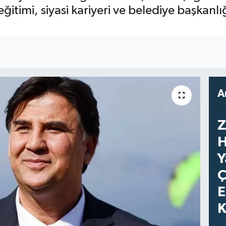
eğitimi, siyasi kariyeri ve belediye başkanlı
A
Z
H
Y
Ç
E
K