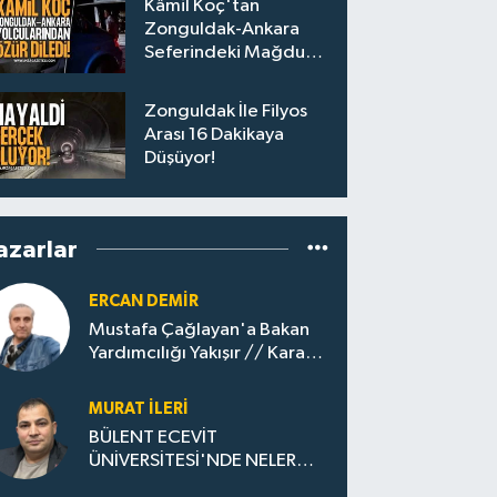
Kâmil Koç'tan
Zonguldak-Ankara
Seferindeki Mağdur
Yolculara Bilet İadesi
Zonguldak İle Filyos
Arası 16 Dakikaya
Düşüyor!
azarlar
ERCAN DEMIR
Mustafa Çağlayan'a Bakan
Yardımcılığı Yakışır // ​Kara
Elmastan Mavi Vatan Gazına:
Zonguldak'ın Dönüşümü..
MURAT İLERI
BÜLENT ECEVİT
ÜNİVERSİTESİ'NDE NELER
OLUYOR?