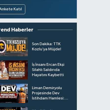
Ankete Katıl
rend Haberler
Son Dakika: TTK
Kozlu’ya Müjde!
İş İnsanı Ercan Ekşi
Silahlı Saldırıda
Hayatını Kaybetti
Liman Demiryolu
Projesinde Dev
İstihdam Hamlesi:
Personel Alımları
Başladı