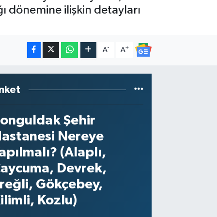
ğı dönemine ilişkin detayları
-
+
A
A
nket
onguldak Şehir
astanesi Nereye
apılmalı? (Alaplı,
aycuma, Devrek,
reğli, Gökçebey,
ilimli, Kozlu)