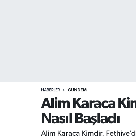
DEVREK
DÜZCE
EREĞLİ
GÖKÇEBEY
KARABÜK
KASTAMONU
HABERLER
GÜNDEM
Alim Karaca Kim
Nasıl Başladı
Alim Karaca Kimdir, Fethiye’d