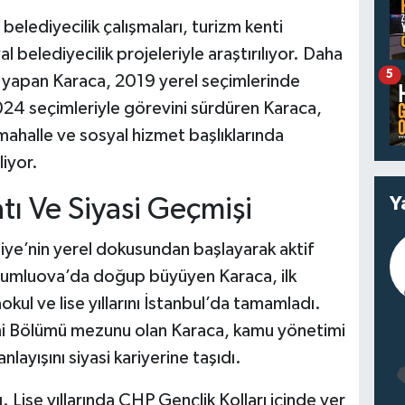
 belediyecilik çalışmaları, turizm kenti
 belediyecilik projeleriyle araştırılıyor. Daha
5
 yapan Karaca, 2019 yerel seçimlerinde
024 seçimleriyle görevini sürdüren Karaca,
l mahalle ve sosyal hizmet başlıklarında
iyor.
Y
tı Ve Siyasi Geçmişi
iye’nin yerel dokusundan başlayarak aktif
 Kumluova’da doğup büyüyen Karaca, ilk
kul ve lise yıllarını İstanbul’da tamamladı.
i Bölümü mezunu olan Karaca, kamu yönetimi
layışını siyasi kariyerine taşıdı.
. Lise yıllarında CHP Gençlik Kolları içinde yer