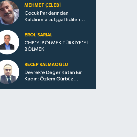
MEHMET ÇELEBI
Çocuk Parklarından
Kaldırımlara: İşgal Edilen
Huzur / Sokakta Sıfır Atık,
Evler Çöp Dolu
EROL SARIAL
CHP'Yİ BÖLMEK TÜRKİYE'Yİ
BÖLMEK
RECEP KALMAOĞLU
Devrek’e Değer Katan Bir
Kadın: Özlem Gürbüz
Ulupınar