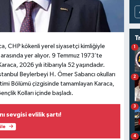
T
a, CHP kökenli yerel siyasetçi kimliğiyle
1
r arasında yer alıyor. 9 Temmuz 1973’te
raca, 2026 yılı itibarıyla 52 yaşındadır.
İstanbul Beylerbeyi H. Ömer Sabancı okulları
2
timi Bölümü çizgisinde tamamlayan Karaca,
ençlik Kolları içinde başladı.
3
 sevgisi evlilik şartı!
üle
4