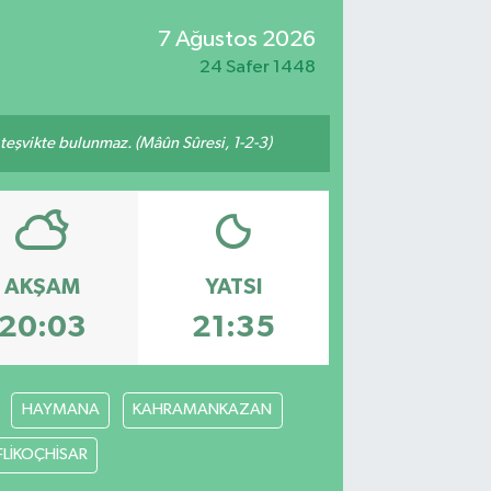
7 Ağustos 2026
24 Safer 1448
n teşvikte bulunmaz. (Mâûn Sûresi, 1-2-3)
AKŞAM
YATSI
20:03
21:35
HAYMANA
KAHRAMANKAZAN
FLİKOÇHİSAR