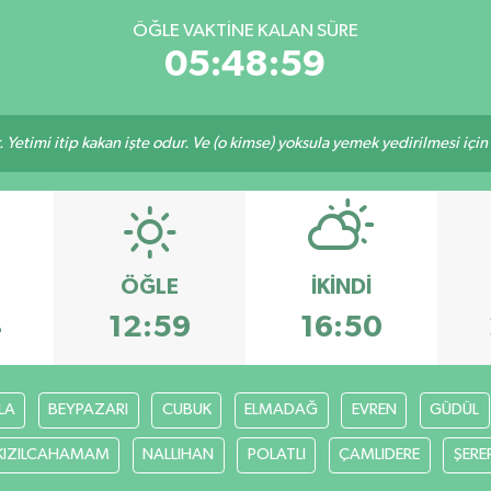
ÖĞLE VAKTINE KALAN SÜRE
05:48:59
 Yetimi itip kakan işte odur. Ve (o kimse) yoksula yemek yedirilmesi içi
ÖĞLE
İKINDI
4
12:59
16:50
LA
BEYPAZARI
CUBUK
ELMADAĞ
EVREN
GÜDÜL
KIZILCAHAMAM
NALLIHAN
POLATLI
ÇAMLIDERE
ŞERE