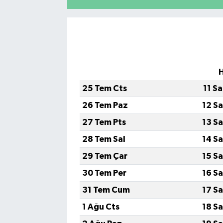
25 Tem Cts
11 S
26 Tem Paz
12 S
27 Tem Pts
13 S
28 Tem Sal
14 S
29 Tem Çar
15 S
30 Tem Per
16 S
31 Tem Cum
17 S
1 Ağu Cts
18 S