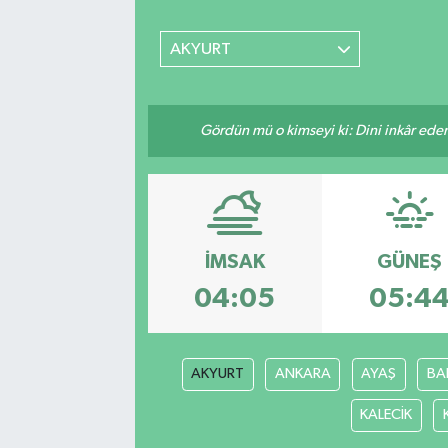
DEVREK
AKYURT
DÜZCE
Gördün mü o kimseyi ki: Dini inkâr eder.
EREĞLİ
GÖKÇEBEY
KARABÜK
İMSAK
GÜNEŞ
KASTAMONU
04:05
05:4
AKYURT
ANKARA
AYAŞ
BA
KALECİK