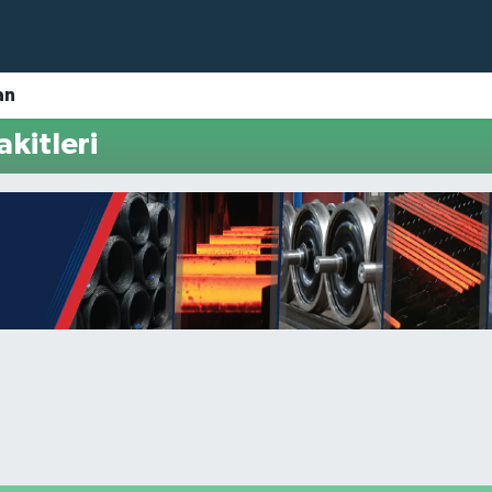
an
kitleri