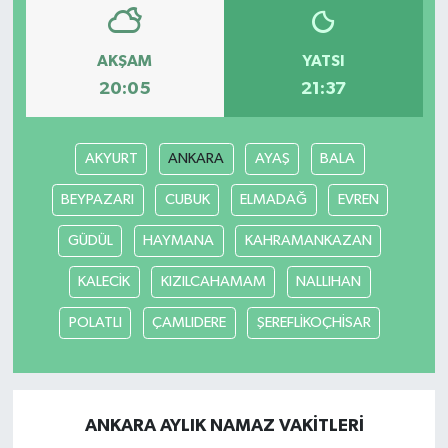
AKŞAM
YATSI
20:05
21:37
AKYURT
ANKARA
AYAŞ
BALA
BEYPAZARI
CUBUK
ELMADAĞ
EVREN
GÜDÜL
HAYMANA
KAHRAMANKAZAN
KALECİK
KIZILCAHAMAM
NALLIHAN
POLATLI
ÇAMLIDERE
ŞEREFLİKOÇHİSAR
ANKARA AYLIK NAMAZ VAKITLERI