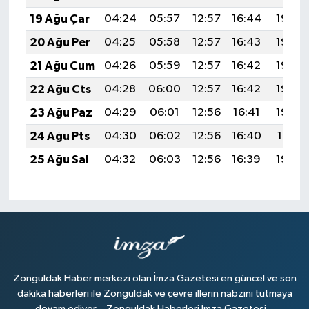
19 Ağu Çar
04:24
05:57
12:57
16:44
19:48
20 Ağu Per
04:25
05:58
12:57
16:43
19:46
21 Ağu Cum
04:26
05:59
12:57
16:42
19:45
22 Ağu Cts
04:28
06:00
12:57
16:42
19:44
23 Ağu Paz
04:29
06:01
12:56
16:41
19:42
24 Ağu Pts
04:30
06:02
12:56
16:40
19:41
25 Ağu Sal
04:32
06:03
12:56
16:39
19:39
Zonguldak Haber merkezi olan İmza Gazetesi en güncel ve son
dakika haberleri ile Zonguldak ve çevre illerin nabzını tutmaya
devam ediyor... Zonguldak Haberleri İmza Gazetesi...