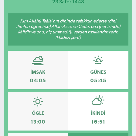
23 Safer 1448
DEVREK
Kim Allâhü Teâlâ'nın dininde tefakkuh ederse (dînî
DÜZCE
ilimleri öğrenirse) Allah Azze ve Celle, ona (her işinde)
kâfidir ve onu, hiç ummadığı yerden rızıklandırıverir.
(Hadis-i şerif)
EREĞLİ
GÖKÇEBEY
İMSAK
GÜNEŞ
KARABÜK
04:05
05:45
KASTAMONU
ÖĞLE
İKINDI
13:00
16:51