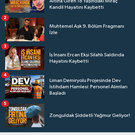
Altına Giren 18 Yaşındaki Miraç
Kandil Hayatını Kaybetti
2
Muhtemel Aşk 9. Bölüm Fragmanı
İzle
3
İş İnsanı Ercan Ekşi Silahlı Saldırıda
Hayatını Kaybetti
4
Liman Demiryolu Projesinde Dev
İstihdam Hamlesi: Personel Alımları
Başladı
5
Zonguldak Şiddetli Yağmur Geliyor!