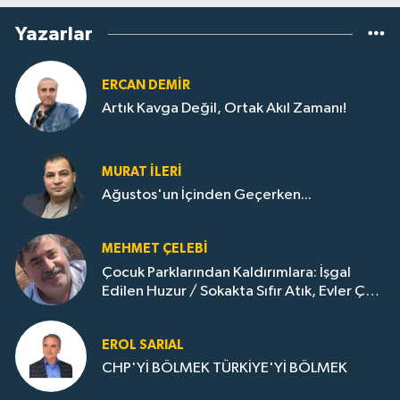
Yazarlar
ERCAN DEMIR
Artık Kavga Değil, Ortak Akıl Zamanı!
MURAT İLERI
Ağustos'un İçinden Geçerken...
MEHMET ÇELEBI
Çocuk Parklarından Kaldırımlara: İşgal
Edilen Huzur / Sokakta Sıfır Atık, Evler Çöp
Dolu
EROL SARIAL
CHP'Yİ BÖLMEK TÜRKİYE'Yİ BÖLMEK