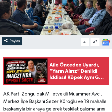
Paylaş
-
+
A
A
Aile Önceden Uyardı,
“Yarın Alırız” Denildi
İddiası! Köpek Aynı Gün
İnağzı’nda D*hşet
Saçtı!
AK Parti Zonguldak Milletvekili Muammer Avcı,
Merkez İlçe Başkanı Sezer Köroğlu ve 19 mahalle
başkanıyla bir araya gelerek teşkilat çalışmalarını