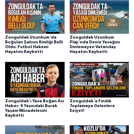
Zonguldak Uzunkum'da
Zonguldak Uzunkum
Boğulan Şahsın Kimliği Belli
Plajı'nda Deniz Yasağını
Oldu: Futbol Hakemi
Dinlemeyen Vatandaş
Hayatını Kaybetti
Hayatını Kaybetti
Zonguldak'ı Yasa Boğan Acı
Zonguldak'a Fındık
Haber: 9 Yaşındaki Burak
Toplamaya Gelenlere
Yaşam Mücadelesini
Eziyet!
Kaybetti