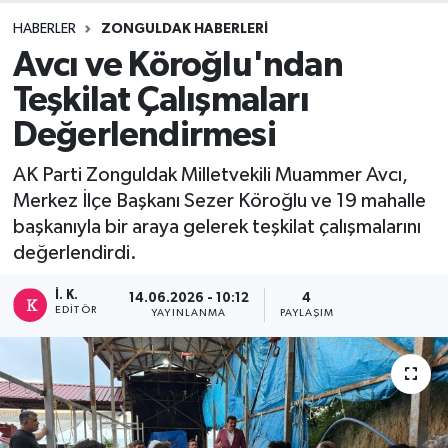
HABERLER
ZONGULDAK HABERLERI
DEVREK
Avcı ve Köroğlu'ndan
DÜZCE
Teşkilat Çalışmaları
Değerlendirmesi
EREĞLİ
AK Parti Zonguldak Milletvekili Muammer Avcı,
GÖKÇEBEY
Merkez İlçe Başkanı Sezer Köroğlu ve 19 mahalle
başkanıyla bir araya gelerek teşkilat çalışmalarını
KARABÜK
değerlendirdi.
KASTAMONU
İ. K.
14.06.2026 - 10:12
4
EDITÖR
YAYINLANMA
PAYLAŞIM