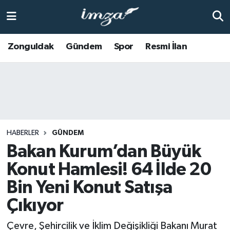
ZONGULDAK
Zonguldak Nöbetçi Eczaneler
Zonguldak
Gündem
Spor
Resmi İlan
Anasayfa
Zonguldak Hava Durumu
ALAPLI
Zonguldak Trafik Yoğunluk Haritası
KOZLU
Süper Lig Puan Durumu ve Fikstür
HABERLER
GÜNDEM
KİLİMLİ
Tüm Manşetler
Bakan Kurum’dan Büyük
Konut Hamlesi! 64 İlde 20
BARTIN
Son Dakika Haberleri
Bin Yeni Konut Satışa
BOLU
Haber Arşivi
Çıkıyor
ÇAYCUMA
Çevre, Şehircilik ve İklim Değişikliği Bakanı Murat