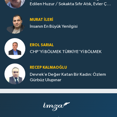
Edilen Huzur / Sokakta Sıfır Atık, Evler Çöp
Dolu
MURAT İLERI
İnsanın En Büyük Yenilgisi
EROL SARIAL
CHP'Yİ BÖLMEK TÜRKİYE'Yİ BÖLMEK
RECEP KALMAOĞLU
Devrek’e Değer Katan Bir Kadın: Özlem
Gürbüz Ulupınar