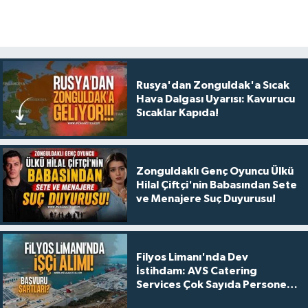
Rusya'dan Zonguldak'a Sıcak
Hava Dalgası Uyarısı: Kavurucu
Sıcaklar Kapıda!
Zonguldaklı Genç Oyuncu Ülkü
Hilal Çiftçi'nin Babasından Sete
ve Menajere Suç Duyurusu!
Filyos Limanı'nda Dev
İstihdam: AVS Catering
Services Çok Sayıda Personel
Alacak!