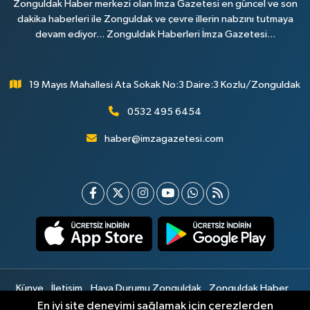
Zonguldak Haber merkezi olan İmza Gazetesi en güncel ve son
dakika haberleri ile Zonguldak ve çevre illerin nabzını tutmaya
devam ediyor... Zonguldak Haberleri İmza Gazetesi...
19 Mayıs Mahallesi Ata Sokak No:3 Daire:3 Kozlu/Zonguldak
0532 495 6454
haber@imzagazetesi.com
Künye
İletişim
Hava Durumu Zonguldak
Zonguldak Haber
Gizlilik Sözleşmesi
Hizmet Şartları
Sitemap
En iyi site deneyimi sağlamak için çerezlerden