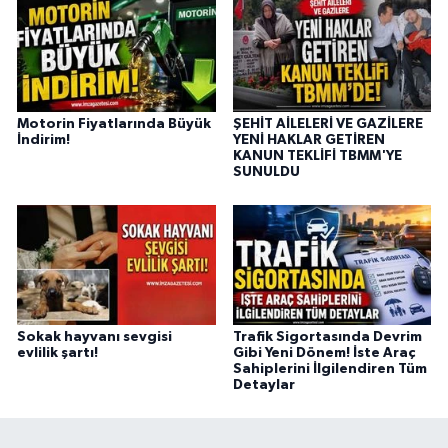
Motorin Fiyatlarında Büyük
ŞEHİT AİLELERİ VE GAZİLERE
İndirim!
YENİ HAKLAR GETİREN
KANUN TEKLİFİ TBMM'YE
SUNULDU
Sokak hayvanı sevgisi
Trafik Sigortasında Devrim
evlilik şartı!
Gibi Yeni Dönem! İste Araç
Sahiplerini İlgilendiren Tüm
Detaylar