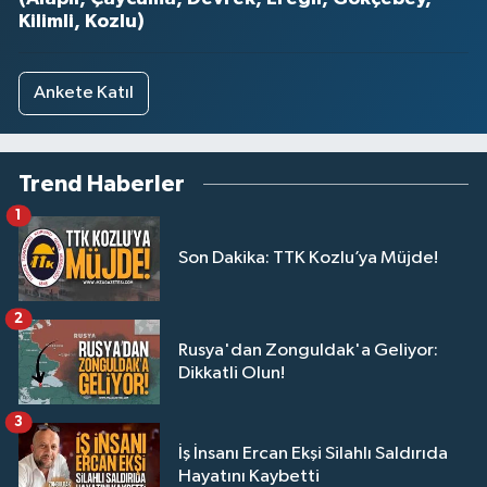
Kilimli, Kozlu)
Ankete Katıl
Trend Haberler
1
Son Dakika: TTK Kozlu’ya Müjde!
2
Rusya'dan Zonguldak'a Geliyor:
Dikkatli Olun!
3
İş İnsanı Ercan Ekşi Silahlı Saldırıda
Hayatını Kaybetti