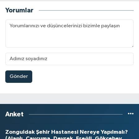
Yorumlar
Gönder
Anket
Zonguldak Şehir Hastanesi Nereye Yapılmalı?
(Alaplı, Çaycuma, Devrek, Ereğli, Gökçebey,