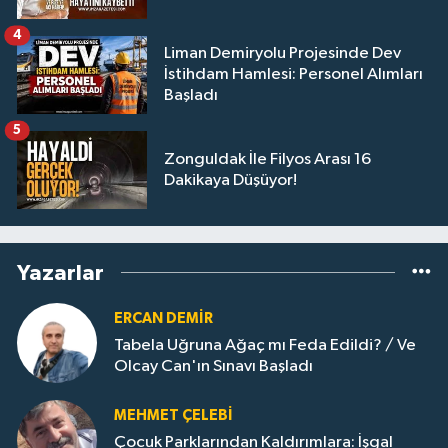
4
Liman Demiryolu Projesinde Dev
İstihdam Hamlesi: Personel Alımları
Başladı
5
Zonguldak İle Filyos Arası 16
Dakikaya Düşüyor!
Yazarlar
ERCAN DEMIR
Tabela Uğruna Ağaç mı Feda Edildi? / Ve
Olcay Can'ın Sınavı Başladı
MEHMET ÇELEBI
Çocuk Parklarından Kaldırımlara: İşgal