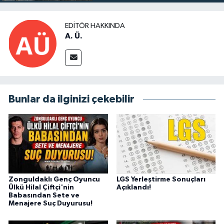
EDITÖR HAKKINDA
A. Ü.
Bunlar da ilginizi çekebilir
Zonguldaklı Genç Oyuncu
LGS Yerleştirme Sonuçları
Ülkü Hilal Çiftçi'nin
Açıklandı!
Babasından Sete ve
Menajere Suç Duyurusu!