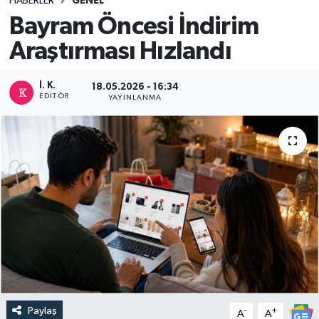
HABERLER
GENEL
Bayram Öncesi İndirim
DEVREK
Araştırması Hızlandı
DÜZCE
İ. K.
18.05.2026 - 16:34
EREĞLİ
EDITÖR
YAYINLANMA
GÖKÇEBEY
KARABÜK
KASTAMONU
Paylaş
-
+
A
A