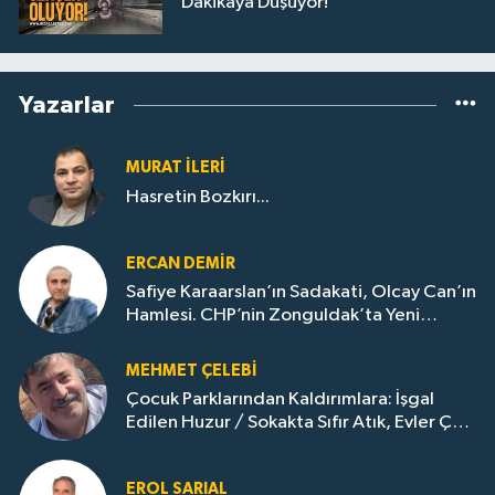
Dakikaya Düşüyor!
Yazarlar
MURAT İLERI
Hasretin Bozkırı...
ERCAN DEMIR
Safiye Karaarslan’ın Sadakati, Olcay Can’ın
Hamlesi. CHP’nin Zonguldak’ta Yeni
Dönemi..
MEHMET ÇELEBI
Çocuk Parklarından Kaldırımlara: İşgal
Edilen Huzur / Sokakta Sıfır Atık, Evler Çöp
Dolu
EROL SARIAL