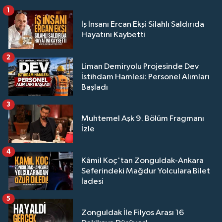
1
İş İnsanı Ercan Ekşi Silahlı Saldırıda
Hayatını Kaybetti
2
Liman Demiryolu Projesinde Dev
İstihdam Hamlesi: Personel Alımları
Başladı
3
Muhtemel Aşk 9. Bölüm Fragmanı
İzle
4
Kâmil Koç'tan Zonguldak-Ankara
Seferindeki Mağdur Yolculara Bilet
İadesi
5
Zonguldak İle Filyos Arası 16