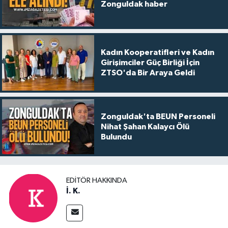
Zonguldak haber
Kadın Kooperatifleri ve Kadın
Girişimciler Güç Birliği İçin
ZTSO'da Bir Araya Geldi
Zonguldak'ta BEUN Personeli
Nihat Şahan Kalaycı Ölü
Bulundu
EDITÖR HAKKINDA
İ. K.