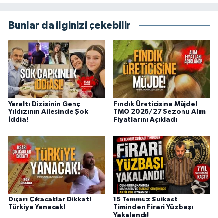
Bunlar da ilginizi çekebilir
Yeraltı Dizisinin Genç
Fındık Üreticisine Müjde!
Yıldızının Ailesinde Şok
TMO 2026/27 Sezonu Alım
İddia!
Fiyatlarını Açıkladı
Dışarı Çıkacaklar Dikkat!
15 Temmuz Suikast
Türkiye Yanacak!
Timinden Firari Yüzbaşı
Yakalandı!