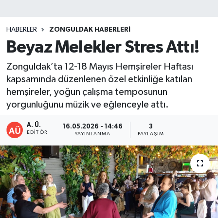
DEVREK
HABERLER
ZONGULDAK HABERLERI
DÜZCE
Beyaz Melekler Stres Attı!
Zonguldak’ta 12-18 Mayıs Hemşireler Haftası
EREĞLİ
kapsamında düzenlenen özel etkinliğe katılan
hemşireler, yoğun çalışma temposunun
GÖKÇEBEY
yorgunluğunu müzik ve eğlenceyle attı.
KARABÜK
A. Ü.
16.05.2026 - 14:46
3
EDITÖR
YAYINLANMA
PAYLAŞIM
KASTAMONU