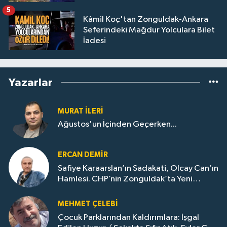
5
Kâmil Koç'tan Zonguldak-Ankara
Seferindeki Mağdur Yolculara Bilet
İadesi
Yazarlar
MURAT İLERI
Ağustos'un İçinden Geçerken...
ERCAN DEMIR
Safiye Karaarslan’ın Sadakati, Olcay Can’ın
Hamlesi. CHP’nin Zonguldak’ta Yeni
Dönemi..
MEHMET ÇELEBI
Çocuk Parklarından Kaldırımlara: İşgal