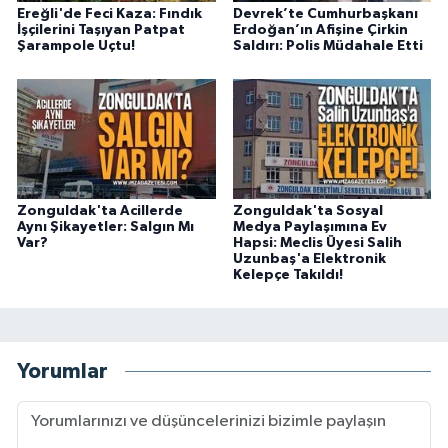
Ereğli'de Feci Kaza: Fındık
Devrek’te Cumhurbaşkanı
İşçilerini Taşıyan Patpat
Erdoğan’ın Afişine Çirkin
Şarampole Uçtu!
Saldırı: Polis Müdahale Etti
Zonguldak'ta Acillerde
Zonguldak'ta Sosyal
Aynı Şikayetler: Salgın Mı
Medya Paylaşımına Ev
Var?
Hapsi: Meclis Üyesi Salih
Uzunbaş'a Elektronik
Kelepçe Takıldı!
Yorumlar