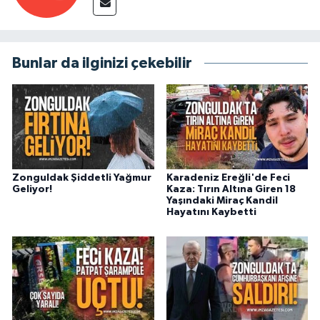
Bunlar da ilginizi çekebilir
Zonguldak Şiddetli Yağmur
Karadeniz Ereğli'de Feci
Geliyor!
Kaza: Tırın Altına Giren 18
Yaşındaki Miraç Kandil
Hayatını Kaybetti