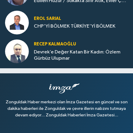
Edilen Huzur / Sokakta Sıfır Atık, Evler Çöp
Dolu
EROL SARIAL
CHP'Yİ BÖLMEK TÜRKİYE'Yİ BÖLMEK
RECEP KALMAOĞLU
Devrek’e Değer Katan Bir Kadın: Özlem
Gürbüz Ulupınar
Zonguldak Haber merkezi olan İmza Gazetesi en güncel ve son
dakika haberleri ile Zonguldak ve çevre illerin nabzını tutmaya
devam ediyor... Zonguldak Haberleri İmza Gazetesi...