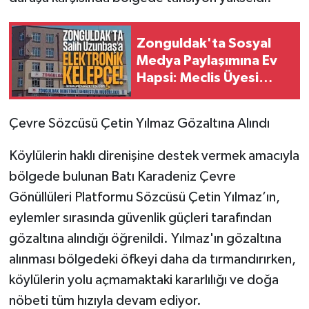
Zonguldak'ta Sosyal
Medya Paylaşımına Ev
Hapsi: Meclis Üyesi
Salih Uzunbaş'a
Elektronik Kelepçe
​Çevre Sözcüsü Çetin Yılmaz Gözaltına Alındı
Takıldı!
​Köylülerin haklı direnişine destek vermek amacıyla
bölgede bulunan Batı Karadeniz Çevre
Gönüllüleri Platformu Sözcüsü Çetin Yılmaz’ın,
eylemler sırasında güvenlik güçleri tarafından
gözaltına alındığı öğrenildi. Yılmaz'ın gözaltına
alınması bölgedeki öfkeyi daha da tırmandırırken,
köylülerin yolu açmamaktaki kararlılığı ve doğa
nöbeti tüm hızıyla devam ediyor.