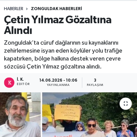
HABERLER
ZONGULDAK HABERLERI
DEVREK
Çetin Yılmaz Gözaltına
DÜZCE
Alındı
EREĞLİ
Zonguldak’ta cüruf dağlarının su kaynaklarını
zehirlemesine isyan eden köylüler yolu trafiğe
GÖKÇEBEY
kapatırken, bölge halkına destek veren çevre
sözcüsü Çetin Yılmaz gözaltına alındı.
KARABÜK
İ. K.
14.06.2026 - 10:06
3
EDITÖR
YAYINLANMA
PAYLAŞIM
KASTAMONU