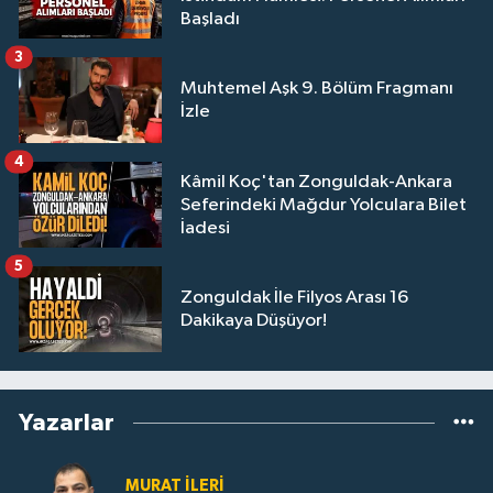
Başladı
3
Muhtemel Aşk 9. Bölüm Fragmanı
İzle
4
Kâmil Koç'tan Zonguldak-Ankara
Seferindeki Mağdur Yolculara Bilet
İadesi
5
Zonguldak İle Filyos Arası 16
Dakikaya Düşüyor!
Yazarlar
MURAT İLERI