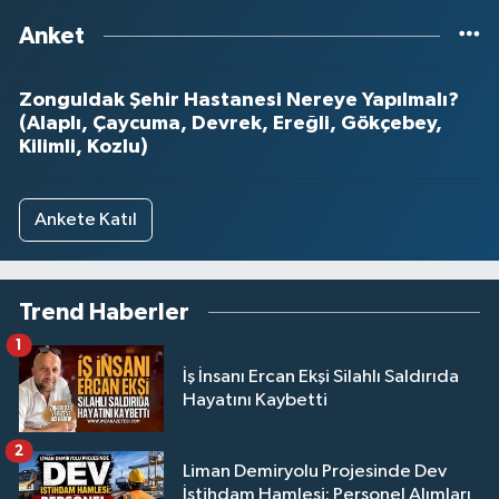
Anket
Zonguldak Şehir Hastanesi Nereye Yapılmalı?
(Alaplı, Çaycuma, Devrek, Ereğli, Gökçebey,
Kilimli, Kozlu)
Ankete Katıl
Trend Haberler
1
İş İnsanı Ercan Ekşi Silahlı Saldırıda
Hayatını Kaybetti
2
Liman Demiryolu Projesinde Dev
İstihdam Hamlesi: Personel Alımları