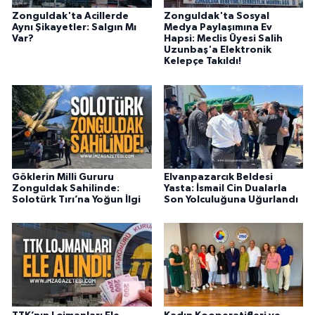
Zonguldak'ta Acillerde
Zonguldak'ta Sosyal
Aynı Şikayetler: Salgın Mı
Medya Paylaşımına Ev
Var?
Hapsi: Meclis Üyesi Salih
Uzunbaş'a Elektronik
Kelepçe Takıldı!
Göklerin Milli Gururu
Elvanpazarcık Beldesi
Zonguldak Sahilinde:
Yasta: İsmail Cin Dualarla
Solotürk Tırı’na Yoğun İlgi
Son Yolculuğuna Uğurlandı