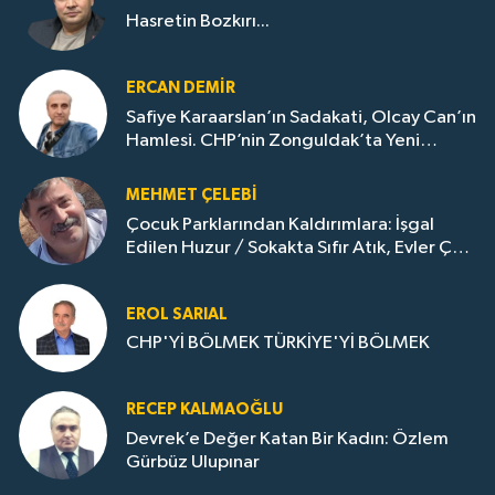
Hasretin Bozkırı...
ERCAN DEMIR
Safiye Karaarslan’ın Sadakati, Olcay Can’ın
Hamlesi. CHP’nin Zonguldak’ta Yeni
Dönemi..
MEHMET ÇELEBI
Çocuk Parklarından Kaldırımlara: İşgal
Edilen Huzur / Sokakta Sıfır Atık, Evler Çöp
Dolu
EROL SARIAL
CHP'Yİ BÖLMEK TÜRKİYE'Yİ BÖLMEK
RECEP KALMAOĞLU
Devrek’e Değer Katan Bir Kadın: Özlem
Gürbüz Ulupınar