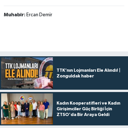
Muhabir:
Ercan Demir
TTK’nın Lojmanları Ele Alındı! |
Zonguldak haber
Kadın Kooperatifleri ve Kadın
Girişimciler Güç Birliği İçin
ZTSO'da Bir Araya Geldi