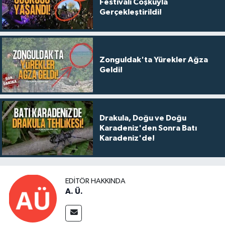
Festivali Coşkuyla
Gerçekleştirildi!
Zonguldak'ta Yürekler Ağza
Geldi!
Drakula, Doğu ve Doğu
Karadeniz'den Sonra Batı
Karadeniz'de!
EDITÖR HAKKINDA
A. Ü.