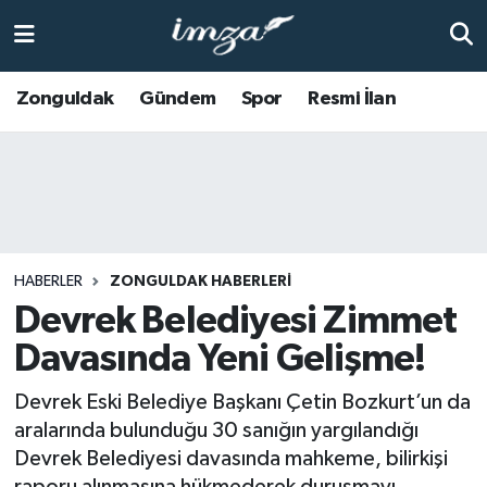
ZONGULDAK
Zonguldak Nöbetçi Eczaneler
Zonguldak
Gündem
Spor
Resmi İlan
Anasayfa
Zonguldak Hava Durumu
ALAPLI
Zonguldak Trafik Yoğunluk Haritası
KOZLU
Süper Lig Puan Durumu ve Fikstür
HABERLER
ZONGULDAK HABERLERI
KİLİMLİ
Tüm Manşetler
Devrek Belediyesi Zimmet
Davasında Yeni Gelişme!
BARTIN
Son Dakika Haberleri
Devrek Eski Belediye Başkanı Çetin Bozkurt’un da
BOLU
Haber Arşivi
aralarında bulunduğu 30 sanığın yargılandığı
Devrek Belediyesi davasında mahkeme, bilirkişi
ÇAYCUMA
raporu alınmasına hükmederek duruşmayı