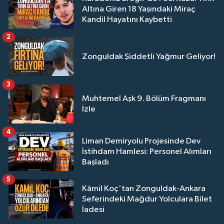
Altına Giren 18 Yaşındaki Miraç
Kandil Hayatını Kaybetti
2
Zonguldak Şiddetli Yağmur Geliyor!
3
Muhtemel Aşk 9. Bölüm Fragmanı
İzle
4
Liman Demiryolu Projesinde Dev
İstihdam Hamlesi: Personel Alımları
Başladı
5
Kâmil Koç'tan Zonguldak-Ankara
Seferindeki Mağdur Yolculara Bilet
İadesi