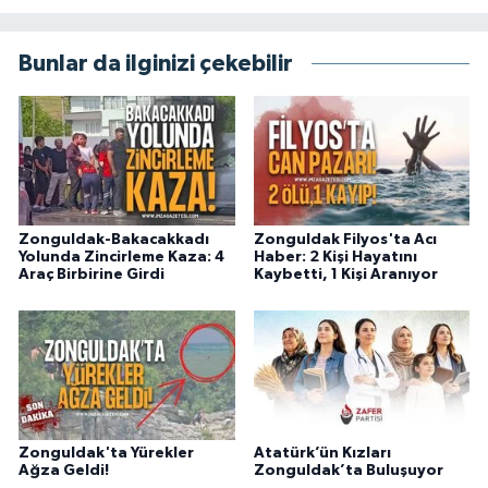
Bunlar da ilginizi çekebilir
Zonguldak-Bakacakkadı
Zonguldak Filyos'ta Acı
Yolunda Zincirleme Kaza: 4
Haber: 2 Kişi Hayatını
Araç Birbirine Girdi
Kaybetti, 1 Kişi Aranıyor
Zonguldak'ta Yürekler
Atatürk’ün Kızları
Ağza Geldi!
Zonguldak’ta Buluşuyor