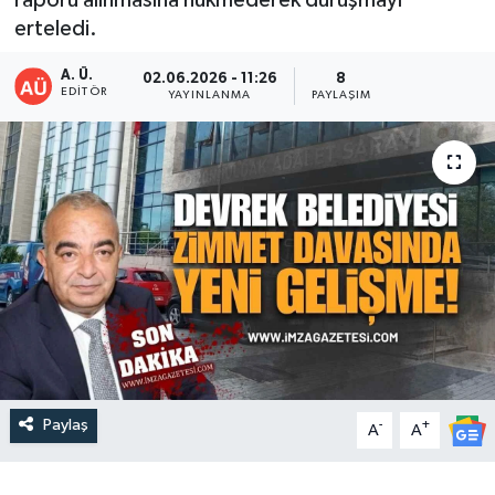
erteledi.
DEVREK
A. Ü.
02.06.2026 - 11:26
8
DÜZCE
EDITÖR
YAYINLANMA
PAYLAŞIM
EREĞLİ
GÖKÇEBEY
KARABÜK
KASTAMONU
Paylaş
-
+
A
A