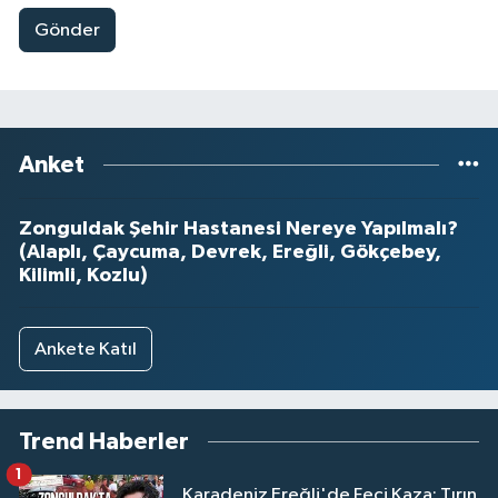
Gönder
Anket
Zonguldak Şehir Hastanesi Nereye Yapılmalı?
(Alaplı, Çaycuma, Devrek, Ereğli, Gökçebey,
Kilimli, Kozlu)
Ankete Katıl
Trend Haberler
1
Karadeniz Ereğli'de Feci Kaza: Tırın