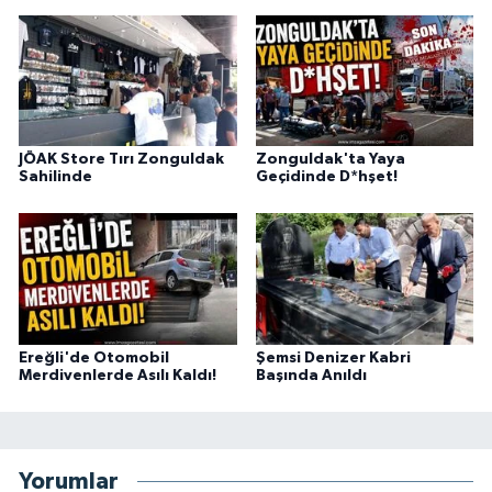
JÖAK Store Tırı Zonguldak
Zonguldak'ta Yaya
Sahilinde
Geçidinde D*hşet!
Ereğli'de Otomobil
Şemsi Denizer Kabri
Merdivenlerde Asılı Kaldı!
Başında Anıldı
Yorumlar