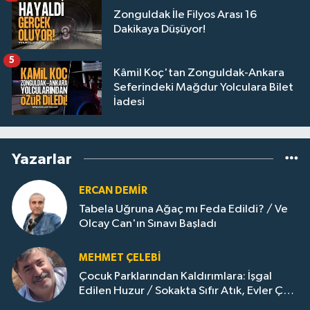
Zonguldak İle Filyos Arası 16
Dakikaya Düşüyor!
5
Kâmil Koç'tan Zonguldak-Ankara
Seferindeki Mağdur Yolculara Bilet
İadesi
Yazarlar
ERCAN DEMIR
Tabela Uğruna Ağaç mı Feda Edildi? / Ve
Olcay Can'ın Sınavı Başladı
MEHMET ÇELEBI
Çocuk Parklarından Kaldırımlara: İşgal
Edilen Huzur / Sokakta Sıfır Atık, Evler Çöp
Dolu