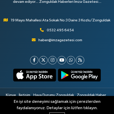
devam ediyor... Zonguldak Haberleri İmza Gazetesi...
19 Mayıs Mahallesi Ata Sokak No:3 Daire:3 Kozlu/Zonguldak
0532 495 6454
haber@imzagazetesi.com
Künye
İletişim
Hava Durumu Zonguldak
Zonguldak Haber
Gizlilik Sözleşmesi
Hizmet Şartları
Sitemap
En iyi site deneyimi sağlamak için çerezlerden
faydalanıyoruz. Detaylar için lütfen tıklayın.