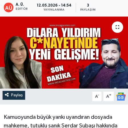
A. Ü.
12.05.2026 - 14:54
3
EDITÖR
DEVREK
YAYINLANMA
PAYLAŞIM
DÜZCE
EREĞLİ
GÖKÇEBEY
KARABÜK
KASTAMONU
Paylaş
-
+
A
A
Kamuoyunda büyük yankı uyandıran dosyada
mahkeme, tutuklu sanık Serdar Subaşı hakkında