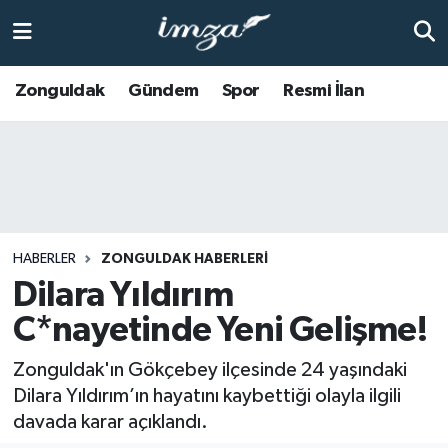
ZONGULDAK
Zonguldak Nöbetçi Eczaneler
Zonguldak
Gündem
Spor
Resmi İlan
Anasayfa
Zonguldak Hava Durumu
ALAPLI
Zonguldak Trafik Yoğunluk Haritası
KOZLU
Süper Lig Puan Durumu ve Fikstür
HABERLER
ZONGULDAK HABERLERI
KİLİMLİ
Tüm Manşetler
Dilara Yıldırım
C*nayetinde Yeni Gelişme!
BARTIN
Son Dakika Haberleri
Zonguldak'ın Gökçebey ilçesinde 24 yaşındaki
BOLU
Haber Arşivi
Dilara Yıldırım’ın hayatını kaybettiği olayla ilgili
davada karar açıklandı.
ÇAYCUMA