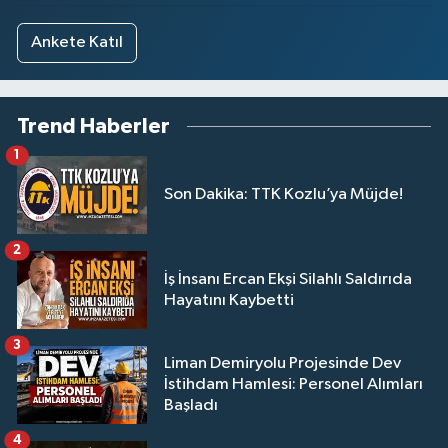
Ankete Katıl
Trend Haberler
1
Son Dakika: TTK Kozlu’ya Müjde!
2
İş İnsanı Ercan Ekşi Silahlı Saldırıda
Hayatını Kaybetti
3
Liman Demiryolu Projesinde Dev
İstihdam Hamlesi: Personel Alımları
Başladı
4