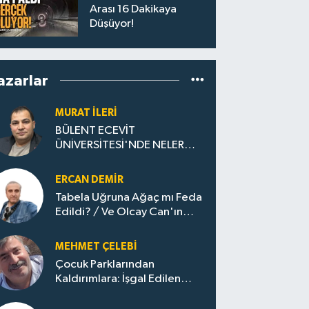
Arası 16 Dakikaya
Düşüyor!
azarlar
MURAT İLERI
BÜLENT ECEVİT
ÜNİVERSİTESİ'NDE NELER
OLUYOR?
ERCAN DEMIR
Tabela Uğruna Ağaç mı Feda
Edildi? / Ve Olcay Can'ın
Sınavı Başladı
MEHMET ÇELEBI
Çocuk Parklarından
Kaldırımlara: İşgal Edilen
Huzur / Sokakta Sıfır Atık,
Evler Çöp Dolu