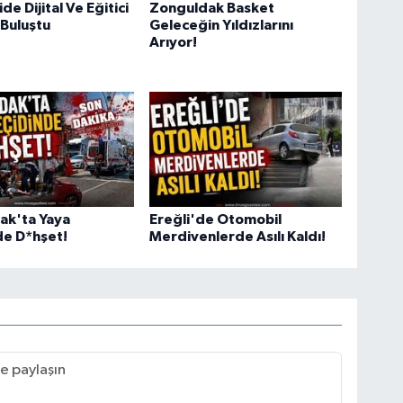
e Dijital Ve Eğitici
Zonguldak Basket
 Buluştu
Geleceğin Yıldızlarını
Arıyor!
ak'ta Yaya
Ereğli'de Otomobil
de D*hşet!
Merdivenlerde Asılı Kaldı!