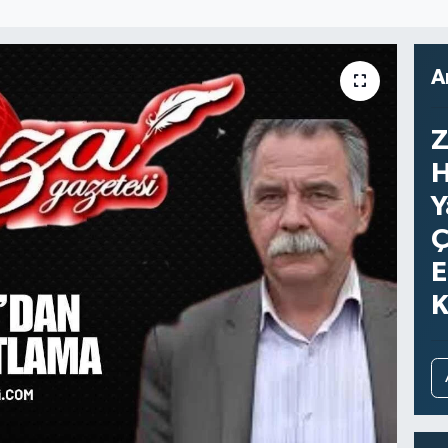
A
Z
H
Y
Ç
E
K