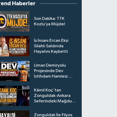
rend Haberler
Son Dakika: TTK
Kozlu’ya Müjde!
İş İnsanı Ercan Ekşi
Silahlı Saldırıda
Hayatını Kaybetti
Liman Demiryolu
Projesinde Dev
İstihdam Hamlesi:
Personel Alımları
Başladı
Kâmil Koç'tan
Zonguldak-Ankara
Seferindeki Mağdur
Yolculara Bilet İadesi
Zonguldak İle Filyos