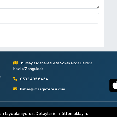
19 Mayıs Mahallesi Ata Sokak No:3 Daire:3
Kozlu/Zonguldak
n
0532 495 6454
haber@imzagazetesi.com
uldak Haber
Gizlilik Sözleşmesi
Hizmet Şartları
Sitemap
n faydalanıyoruz. Detaylar için lütfen tıklayın.