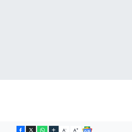
-
+
A
A