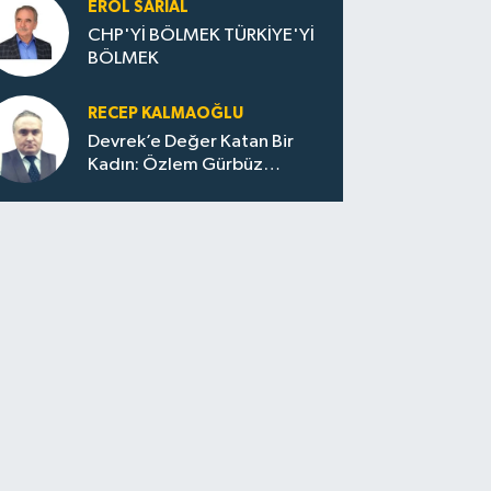
EROL SARIAL
CHP'Yİ BÖLMEK TÜRKİYE'Yİ
BÖLMEK
RECEP KALMAOĞLU
Devrek’e Değer Katan Bir
Kadın: Özlem Gürbüz
Ulupınar