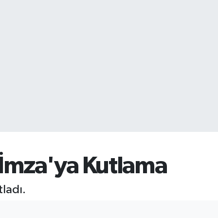
n İmza'ya Kutlama
tladı.