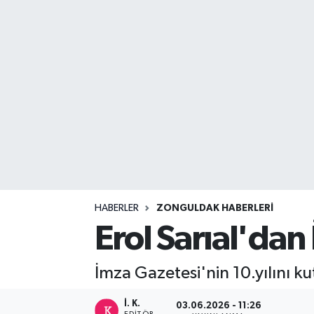
DEVREK
DÜZCE
EREĞLİ
GÖKÇEBEY
KARABÜK
KASTAMONU
HABERLER
ZONGULDAK HABERLERI
Erol Sarıal'da
İmza Gazetesi'nin 10.yılını ku
İ. K.
03.06.2026 - 11:26