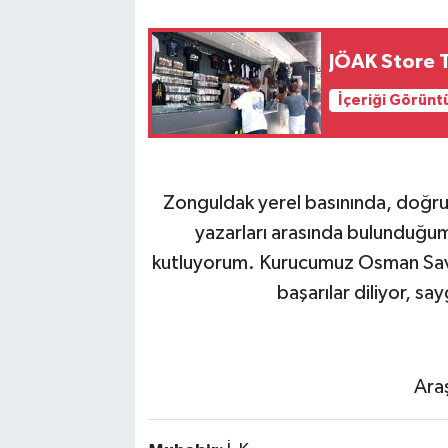
JÖAK Store T
İçeriği Görünt
Zonguldak yerel basınında, doğru 
yazarları arasında bulunduğu
kutluyorum. Kurucumuz Osman Sav 
başarılar diliyor, sa
Araş