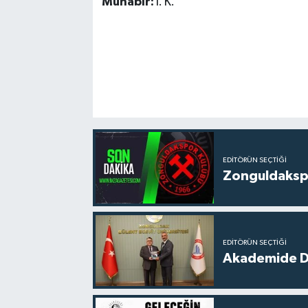
Muhabir:
İ. K.
EDITÖRÜN SEÇTIĞI
Zonguldakspo
EDITÖRÜN SEÇTIĞI
Akademide Dij