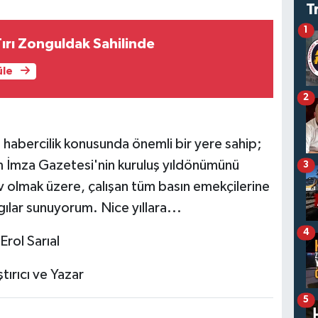
T
1
ırı Zonguldak Sahilinde
üle
2
habercilik konusunda önemli bir yere sahip;
m İmza Gazetesi'nin kuruluş yıldönümünü
3
olmak üzere, çalışan tüm basın emekçilerine
ygılar sunuyorum. Nice yıllara...
4
Erol Sarıal
tırıcı ve Yazar
5