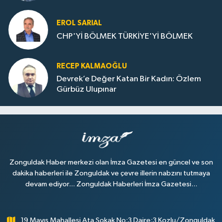
EROL SARIAL
CHP'Yİ BÖLMEK TÜRKİYE'Yİ BÖLMEK
RECEP KALMAOĞLU
Devrek’e Değer Katan Bir Kadın: Özlem
Gürbüz Ulupınar
Zonguldak Haber merkezi olan İmza Gazetesi en güncel ve son
dakika haberleri ile Zonguldak ve çevre illerin nabzını tutmaya
devam ediyor... Zonguldak Haberleri İmza Gazetesi...
19 Mayıs Mahallesi Ata Sokak No:3 Daire:3 Kozlu/Zonguldak