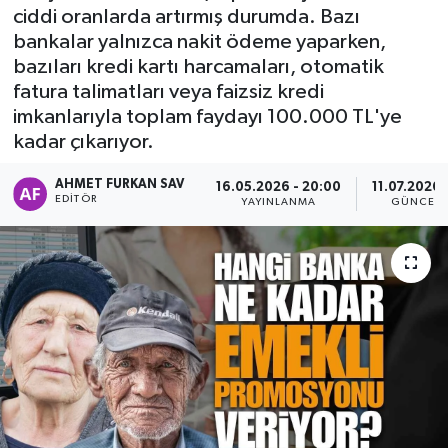
ciddi oranlarda artırmış durumda. Bazı
DEVREK
bankalar yalnızca nakit ödeme yaparken,
bazıları kredi kartı harcamaları, otomatik
DÜZCE
fatura talimatları veya faizsiz kredi
imkanlarıyla toplam faydayı 100.000 TL'ye
EREĞLİ
kadar çıkarıyor.
AHMET FURKAN SAV
GÖKÇEBEY
16.05.2026 - 20:00
11.07.2026 
EDITÖR
YAYINLANMA
GÜNCELL
KARABÜK
KASTAMONU