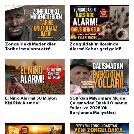
Zonguldaklı Madenciler
Zonguldak'ın ilçesinde
Tarihe İmzalarını attı!
Alarmı! Kabus geri geldi!
El Nino Alarmı! 50 Milyon
SGK'dan Milyonlara Müjde:
Kişi Risk Altında!
Çalışmadan Emekli Olmanın
Yolları ve 2026 Yılı
Borçlanma Maliyetleri