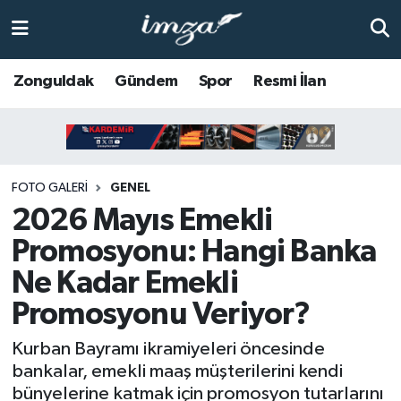
ZONGULDAK
Zonguldak Nöbetçi Eczaneler
Zonguldak
Gündem
Spor
Resmi İlan
Anasayfa
Zonguldak Hava Durumu
ALAPLI
Zonguldak Trafik Yoğunluk Haritası
FOTO GALERI
GENEL
KOZLU
Süper Lig Puan Durumu ve Fikstür
2026 Mayıs Emekli
Promosyonu: Hangi Banka
KİLİMLİ
Tüm Manşetler
Ne Kadar Emekli
BARTIN
Son Dakika Haberleri
Promosyonu Veriyor?
BOLU
Haber Arşivi
Kurban Bayramı ikramiyeleri öncesinde
bankalar, emekli maaş müşterilerini kendi
ÇAYCUMA
bünyelerine katmak için promosyon tutarlarını