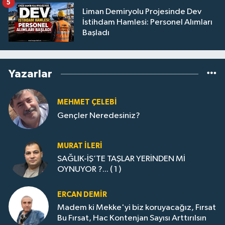
5
Liman Demiryolu Projesinde Dev
İstihdam Hamlesi: Personel Alımları
Başladı
Yazarlar
MEHMET ÇELEBI
Gençler Neredesiniz?
MURAT İLERI
SAĞLIK-İŞ’TE TAŞLAR YERİNDEN Mİ
OYNUYOR ?... ( 1 )
ERCAN DEMIR
Madem ki Mekke'yi biz koruyacağız, Fırsat
Bu Fırsat, Hac Kontenjan Sayısı Arttırılsın