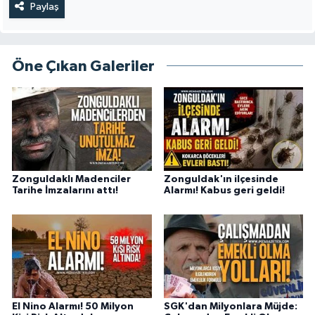
Paylaş
Öne Çıkan Galeriler
Zonguldaklı Madenciler
Zonguldak'ın ilçesinde
Tarihe İmzalarını attı!
Alarmı! Kabus geri geldi!
El Nino Alarmı! 50 Milyon
SGK'dan Milyonlara Müjde: