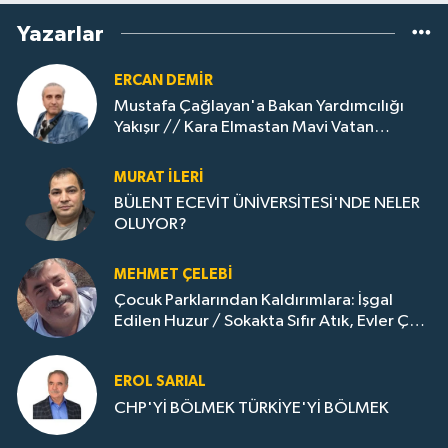
Yazarlar
ERCAN DEMIR
Mustafa Çağlayan'a Bakan Yardımcılığı
Yakışır // ​Kara Elmastan Mavi Vatan
Gazına: Zonguldak'ın Dönüşümü..
MURAT İLERI
BÜLENT ECEVİT ÜNİVERSİTESİ'NDE NELER
OLUYOR?
MEHMET ÇELEBI
Çocuk Parklarından Kaldırımlara: İşgal
Edilen Huzur / Sokakta Sıfır Atık, Evler Çöp
Dolu
EROL SARIAL
CHP'Yİ BÖLMEK TÜRKİYE'Yİ BÖLMEK