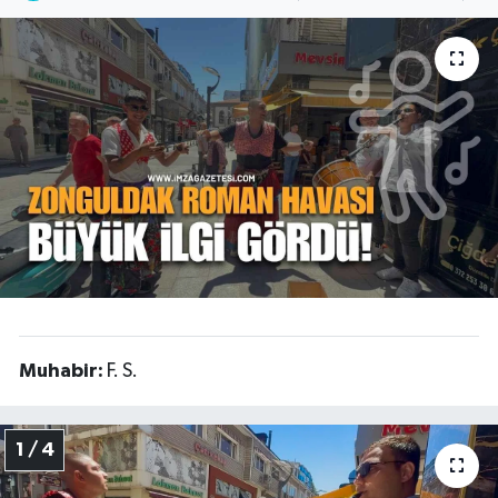
DEVREK
DÜZCE
EREĞLİ
GÖKÇEBEY
KARABÜK
KASTAMONU
Muhabir:
F. S.
1 / 4