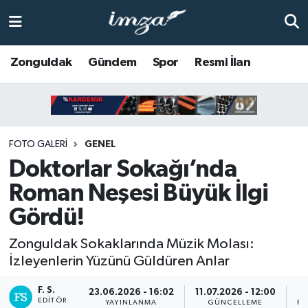
ZONGULDAK
Zonguldak Nöbetçi Eczaneler
Zonguldak
Gündem
Spor
Resmi İlan
Anasayfa
Zonguldak Hava Durumu
ALAPLI
Zonguldak Trafik Yoğunluk Haritası
FOTO GALERI
GENEL
KOZLU
Süper Lig Puan Durumu ve Fikstür
Doktorlar Sokağı’nda
Roman Neşesi Büyük İlgi
KİLİMLİ
Tüm Manşetler
Gördü!
BARTIN
Son Dakika Haberleri
Zonguldak Sokaklarında Müzik Molası:
İzleyenlerin Yüzünü Güldüren Anlar
BOLU
Haber Arşivi
F. S.
23.06.2026 - 16:02
11.07.2026 - 12:00
ÇAYCUMA
EDITÖR
YAYINLANMA
GÜNCELLEME
PA