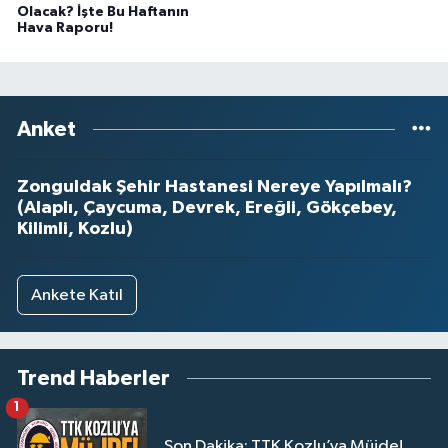
Olacak? İşte Bu Haftanın
Hava Raporu!
Anket
Zonguldak Şehir Hastanesi Nereye Yapılmalı?
(Alaplı, Çaycuma, Devrek, Ereğli, Gökçebey,
Kilimli, Kozlu)
Ankete Katıl
Trend Haberler
1
Son Dakika: TTK Kozlu’ya Müjde!