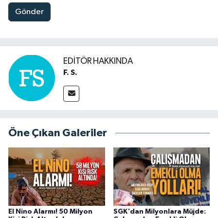
Gönder
EDITÖR HAKKINDA
F. S.
Öne Çıkan Galeriler
El Nino Alarmı! 50 Milyon
SGK'dan Milyonlara Müjde: