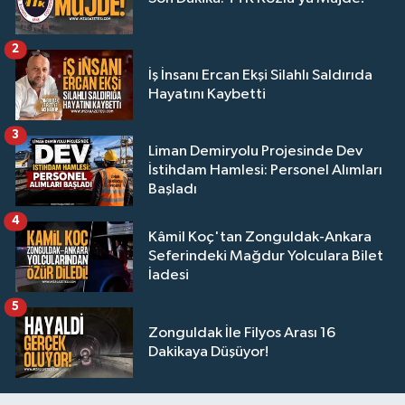
2
İş İnsanı Ercan Ekşi Silahlı Saldırıda
Hayatını Kaybetti
3
Liman Demiryolu Projesinde Dev
İstihdam Hamlesi: Personel Alımları
Başladı
4
Kâmil Koç'tan Zonguldak-Ankara
Seferindeki Mağdur Yolculara Bilet
İadesi
5
Zonguldak İle Filyos Arası 16
Dakikaya Düşüyor!