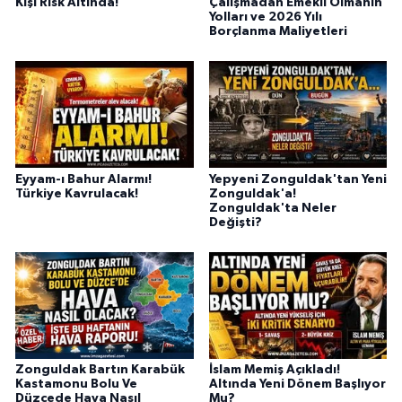
Kişi Risk Altında!
Çalışmadan Emekli Olmanın
Yolları ve 2026 Yılı
Borçlanma Maliyetleri
Eyyam-ı Bahur Alarmı!
Yepyeni Zonguldak'tan Yeni
Türkiye Kavrulacak!
Zonguldak'a!
Zonguldak'ta Neler
Değişti?
Zonguldak Bartın Karabük
İslam Memiş Açıkladı!
Kastamonu Bolu Ve
Altında Yeni Dönem Başlıyor
Düzcede Hava Nasıl
Mu?