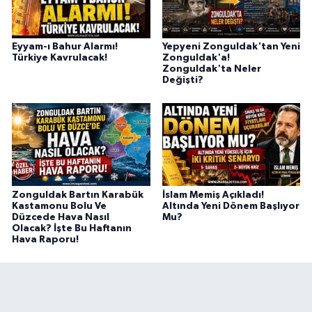
Eyyam-ı Bahur Alarmı!
Yepyeni Zonguldak'tan Yeni
Türkiye Kavrulacak!
Zonguldak'a!
Zonguldak'ta Neler
Değişti?
Zonguldak Bartın Karabük
İslam Memiş Açıkladı!
Kastamonu Bolu Ve
Altında Yeni Dönem Başlıyor
Düzcede Hava Nasıl
Mu?
Olacak? İşte Bu Haftanın
Hava Raporu!