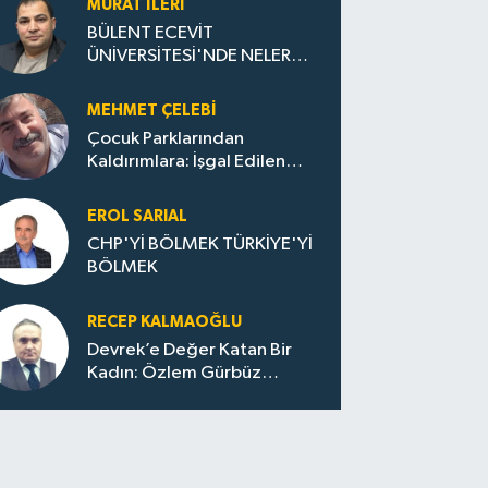
MURAT İLERI
BÜLENT ECEVİT
ÜNİVERSİTESİ'NDE NELER
OLUYOR?
MEHMET ÇELEBI
Çocuk Parklarından
Kaldırımlara: İşgal Edilen
Huzur / Sokakta Sıfır Atık,
Evler Çöp Dolu
EROL SARIAL
CHP'Yİ BÖLMEK TÜRKİYE'Yİ
BÖLMEK
RECEP KALMAOĞLU
Devrek’e Değer Katan Bir
Kadın: Özlem Gürbüz
Ulupınar