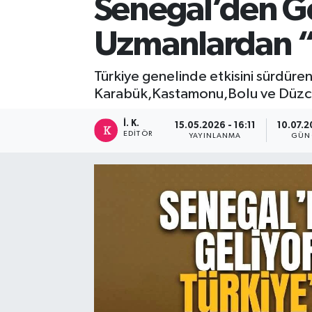
Senegal’den Gel
DEVREK
Uzmanlardan “P
DÜZCE
Türkiye genelinde etkisini sürdüren
Karabük,Kastamonu,Bolu ve Düzce 
EREĞLİ
İ. K.
15.05.2026 - 16:11
10.07.2
GÖKÇEBEY
EDITÖR
YAYINLANMA
GÜN
KARABÜK
KASTAMONU