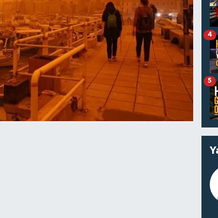
4
5
Y