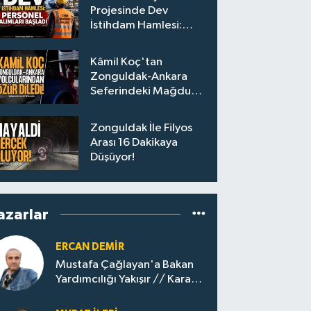
Projesinde Dev
İstihdam Hamlesi:
Personel Alımları
Başladı
Kâmil Koç'tan
Zonguldak-Ankara
Seferindeki Mağdur
Yolculara Bilet İadesi
Zonguldak İle Filyos
Arası 16 Dakikaya
Düşüyor!
azarlar
ERCAN DEMIR
Mustafa Çağlayan'a Bakan
Yardımcılığı Yakışır // ​Kara
Elmastan Mavi Vatan Gazına:
Zonguldak'ın Dönüşümü..