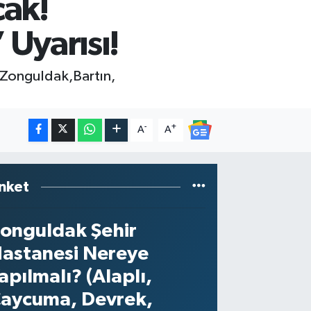
cak!
Uyarısı!
. Zonguldak,Bartın,
-
+
A
A
nket
onguldak Şehir
astanesi Nereye
apılmalı? (Alaplı,
aycuma, Devrek,