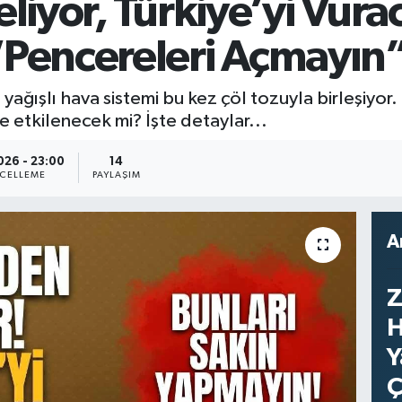
iyor, Türkiye’yi Vura
encereleri Açmayın” 
 yağışlı hava sistemi bu kez çöl tozuyla birleşiyor
etkilenecek mi? İşte detaylar...
026 - 23:00
14
CELLEME
PAYLAŞIM
A
Z
H
Y
Ç