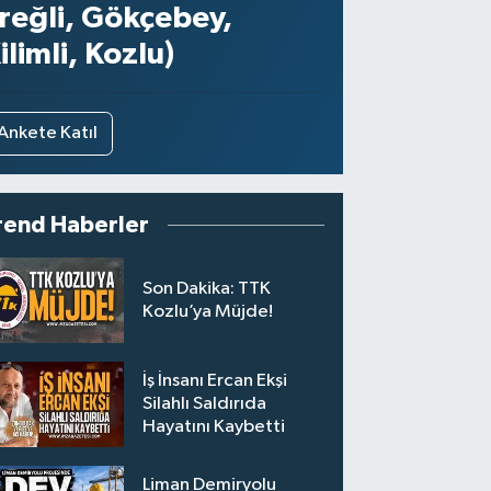
reğli, Gökçebey,
ilimli, Kozlu)
Ankete Katıl
rend Haberler
Son Dakika: TTK
Kozlu’ya Müjde!
İş İnsanı Ercan Ekşi
Silahlı Saldırıda
Hayatını Kaybetti
Liman Demiryolu