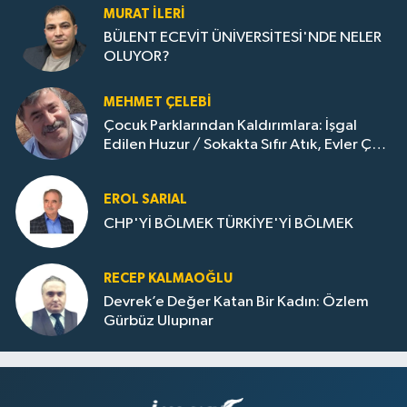
MURAT İLERI
BÜLENT ECEVİT ÜNİVERSİTESİ'NDE NELER
OLUYOR?
MEHMET ÇELEBI
Çocuk Parklarından Kaldırımlara: İşgal
Edilen Huzur / Sokakta Sıfır Atık, Evler Çöp
Dolu
EROL SARIAL
CHP'Yİ BÖLMEK TÜRKİYE'Yİ BÖLMEK
RECEP KALMAOĞLU
Devrek’e Değer Katan Bir Kadın: Özlem
Gürbüz Ulupınar