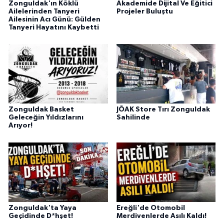
Zonguldak'ın Köklü
Akademide Dijital Ve Eğitici
Ailelerinden Tanyeri
Projeler Buluştu
Ailesinin Acı Günü: Gülden
Tanyeri Hayatını Kaybetti
Zonguldak Basket
JÖAK Store Tırı Zonguldak
Geleceğin Yıldızlarını
Sahilinde
Arıyor!
Zonguldak'ta Yaya
Ereğli'de Otomobil
Geçidinde D*hşet!
Merdivenlerde Asılı Kaldı!