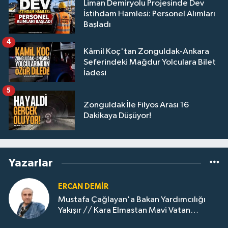
Liman Demiryolu Projesinde Dev
İstihdam Hamlesi: Personel Alımları
Başladı
4
Kâmil Koç'tan Zonguldak-Ankara
Seferindeki Mağdur Yolculara Bilet
İadesi
5
Zonguldak İle Filyos Arası 16
Dakikaya Düşüyor!
Yazarlar
ERCAN DEMIR
Mustafa Çağlayan'a Bakan Yardımcılığı
Yakışır // ​Kara Elmastan Mavi Vatan
Gazına: Zonguldak'ın Dönüşümü..