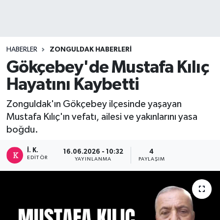
DEVREK
DÜZCE
HABERLER
ZONGULDAK HABERLERI
Gökçebey'de Mustafa Kılıç
EREĞLİ
Hayatını Kaybetti
GÖKÇEBEY
Zonguldak'ın Gökçebey ilçesinde yaşayan
Mustafa Kılıç'ın vefatı, ailesi ve yakınlarını yasa
KARABÜK
boğdu.
KASTAMONU
İ. K.
16.06.2026 - 10:32
4
EDITÖR
YAYINLANMA
PAYLAŞIM