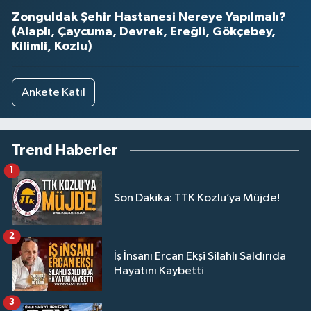
Zonguldak Şehir Hastanesi Nereye Yapılmalı?
(Alaplı, Çaycuma, Devrek, Ereğli, Gökçebey,
Kilimli, Kozlu)
Ankete Katıl
Trend Haberler
1
Son Dakika: TTK Kozlu’ya Müjde!
2
İş İnsanı Ercan Ekşi Silahlı Saldırıda
Hayatını Kaybetti
3