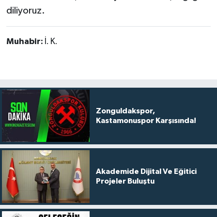
diliyoruz.
Muhabir:
İ. K.
Zonguldakspor,
Kastamonuspor Karşısında!
Akademide Dijital Ve Eğitici
Projeler Buluştu