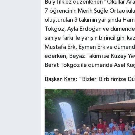
Bu yıl ilk ez düzenlenen “Okullar Ara
7 öğrencinin Merih Şuğle Ortaokulu
oluşturulan 3 takımın yarışında Ha
Tokgöz, Ayla Erdoğan ve dümende Gü
saniye farkı ile yarışın birinciliğini
Mustafa Erk, Eymen Erk ve dümende Ş
ederken, Beyaz Takım ise Kuzey Yav
Berat Tokgöz ile dümende Asel Küçü
Başkan Kara: “Bizleri Birbirimize D