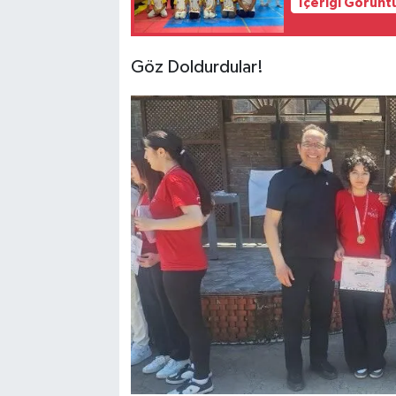
İçeriği Görünt
Göz Doldurdular!