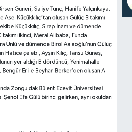
Birsen Güneri, Saliye Tunç, Hanife Yalçınkaya,
 Asel Küçükkılıç’tan oluşan Gülüç B takımı
, Şekibe Küçükkılıç, Sirap İnam ve dümende
takımı ikinci, Meral Alibaba, Funda
a Ünlü ve dümende Birol Aalaoğlu’nun Gülüç
n Hatice çelebi, Ayşin Kılıç, Tansu Güneş,
lunun yer aldığı B dördüncü, Yenimahalle
 Bengür Er ile Beyhan Berker’den oluşan A
ında Zonguldak Bülent Ecevit Üniversitesi
i Şenol Efe Gülü birinci gelirken, aynı okuldan