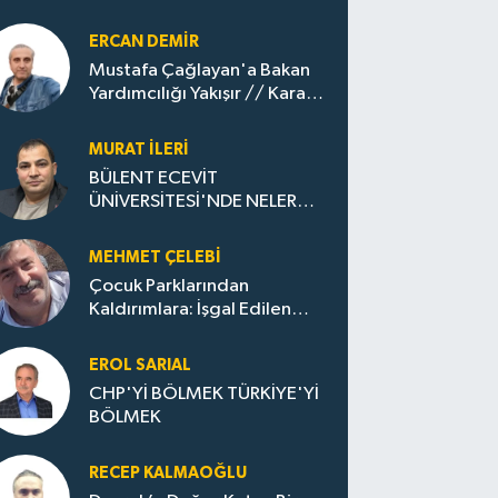
ERCAN DEMIR
Mustafa Çağlayan'a Bakan
Yardımcılığı Yakışır // ​Kara
Elmastan Mavi Vatan Gazına:
Zonguldak'ın Dönüşümü..
MURAT İLERI
BÜLENT ECEVİT
ÜNİVERSİTESİ'NDE NELER
OLUYOR?
MEHMET ÇELEBI
Çocuk Parklarından
Kaldırımlara: İşgal Edilen
Huzur / Sokakta Sıfır Atık,
Evler Çöp Dolu
EROL SARIAL
CHP'Yİ BÖLMEK TÜRKİYE'Yİ
BÖLMEK
RECEP KALMAOĞLU