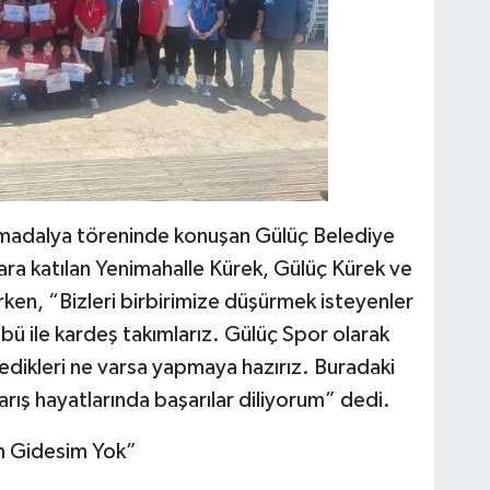
n madalya töreninde konuşan Gülüç Belediye
ra katılan Yenimahalle Kürek, Gülüç Kürek ve
rken, “Bizleri birbirimize düşürmek isteyenler
bü ile kardeş takımlarız. Gülüç Spor olarak
edikleri ne varsa yapmaya hazırız. Buradaki
rış hayatlarında başarılar diliyorum” dedi.
n Gidesim Yok”