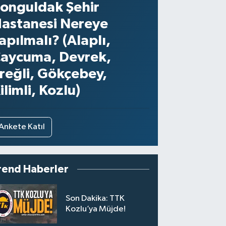
onguldak Şehir
astanesi Nereye
apılmalı? (Alaplı,
aycuma, Devrek,
reğli, Gökçebey,
ilimli, Kozlu)
Ankete Katıl
rend Haberler
Son Dakika: TTK
Kozlu’ya Müjde!