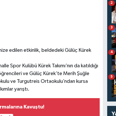
2
3
ize edilen etkinlik, beldedeki Gülüç Kürek
4
alle Spor Kulübü Kürek Takımı’nın da katıldığı
öğrencileri ve Gülüç Kürek’te Merih Şuğle
5
kulu ve Turgutreis Ortaokulu’ndan kursa
ımlar yarıştı.
rmalarına Kavuştu!
Y