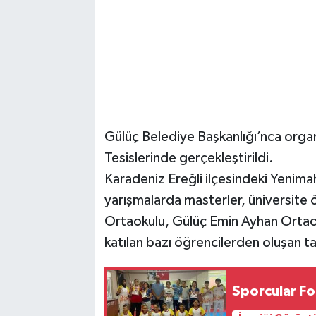
Gülüç Belediye Başkanlığı’nca organ
Tesislerinde gerçekleştirildi.
Karadeniz Ereğli ilçesindeki Yenimah
yarışmalarda masterler, üniversite 
Ortaokulu, Gülüç Emin Ayhan Ortao
katılan bazı öğrencilerden oluşan tak
Sporcular Fo