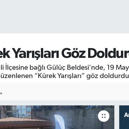
k Yarışları Göz Doldu
i İlçesine bağlı Gülüç Beldesi’nde, 19 Ma
düzenlenen “Kürek Yarışları” göz doldurdu
IM
A