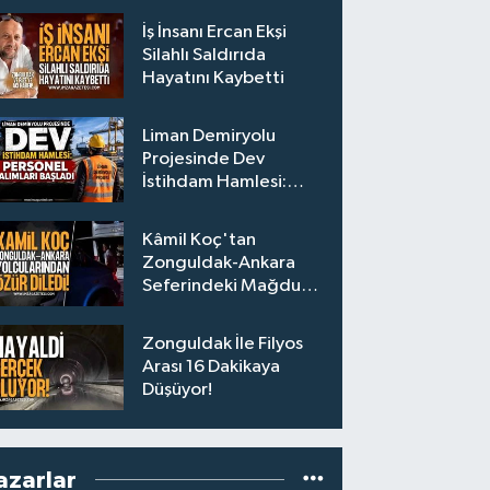
İş İnsanı Ercan Ekşi
Silahlı Saldırıda
Hayatını Kaybetti
Liman Demiryolu
Projesinde Dev
İstihdam Hamlesi:
Personel Alımları
Başladı
Kâmil Koç'tan
Zonguldak-Ankara
Seferindeki Mağdur
Yolculara Bilet İadesi
Zonguldak İle Filyos
Arası 16 Dakikaya
Düşüyor!
azarlar