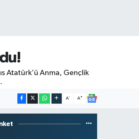
rdu!
yıs Atatürk’ü Anma, Gençlik
.
-
+
A
A
nket