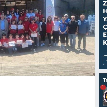
Z
H
Y
Ç
E
K
T
1