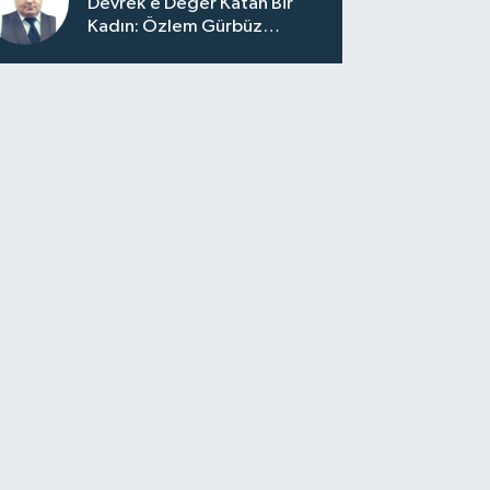
Devrek’e Değer Katan Bir
Kadın: Özlem Gürbüz
Ulupınar