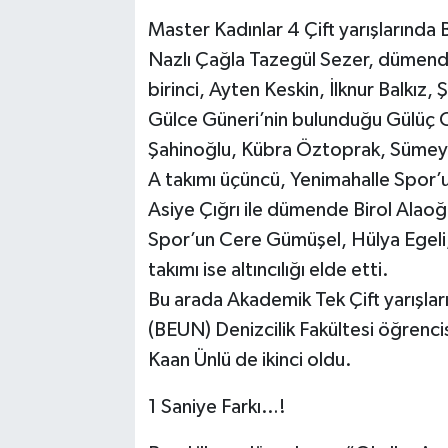
Master Kadınlar 4 Çift yarışlarında 
Nazlı Çağla Tazegül Sezer, dümende
birinci, Ayten Keskin, İlknur Balkız
Gülce Güneri’nin bulunduğu Gülüç C 
Şahinoğlu, Kübra Öztoprak, Sümeyr
A takımı üçüncü, Yenimahalle Spor’u
Asiye Çığrı ile dümende Birol Alaoğ
Spor’un Cere Gümüşel, Hülya Egeli,
takımı ise altıncılığı elde etti.
Bu arada Akademik Tek Çift yarışlar
(BEUN) Denizcilik Fakültesi öğrencis
Kaan Ünlü de ikinci oldu.
1 Saniye Farkı…!