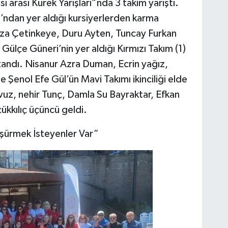
sı arası Kürek Yarışları”nda 3 takım yarıştı.
’ndan yer aldığı kursiyerlerden karma
mza Çetinkeye, Duru Ayten, Tuncay Furkan
lçe Güneri’nin yer aldığı Kırmızı Takım (1)
 kazandı. Nisanur Azra Duman, Ecrin yağız,
enol Efe Gül’ün Mavi Takımı ikinciliği elde
uz, nehir Tunç, Damla Su Bayraktar, Efkan
kkılıç üçüncü geldi.
üşürmek İsteyenler Var”