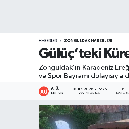
DEVREK
DÜZCE
EREĞLİ
HABERLER
ZONGULDAK HABERLERI
Gülüç’teki Küre
GÖKÇEBEY
Zonguldak’ın Karadeniz Ereğl
KARABÜK
ve Spor Bayramı dolayısıyla 
KASTAMONU
A. Ü.
18.05.2026 - 15:25
6
EDITÖR
YAYINLANMA
PAYLAŞ