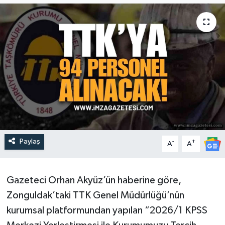
DEVREK
DÜZCE
EREĞLİ
GÖKÇEBEY
KARABÜK
Paylaş
-
+
A
A
KASTAMONU
Gazeteci Orhan Akyüz’ün haberine göre,
Zonguldak’taki TTK Genel Müdürlüğü’nün
kurumsal platformundan yapılan “2026/1 KPSS