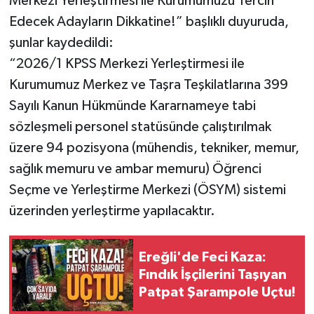
Merkezi Yerleştirmesi ile Kurumumuzu Tercih
Edecek Adayların Dikkatine!” başlıklı duyuruda,
şunlar kaydedildi:
“2026/1 KPSS Merkezi Yerleştirmesi ile
Kurumumuz Merkez ve Taşra Teşkilatlarına 399
Sayılı Kanun Hükmünde Kararnameye tabi
sözleşmeli personel statüsünde çalıştırılmak
üzere 94 pozisyona (mühendis, tekniker, memur,
sağlık memuru ve ambar memuru) Öğrenci
Seçme ve Yerleştirme Merkezi (ÖSYM) sistemi
üzerinden yerleştirme yapılacaktır.
Ereğli'de Feci Kaza:
Fındık İşçilerini Taşıyan
Patpat Şarampole Uçtu!