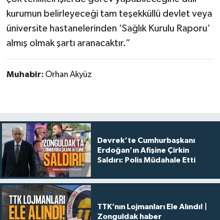
kurumun belirleyeceği tam teşekküllü devlet veya
üniversite hastanelerinden ‘Sağlık Kurulu Raporu’
almış olmak şartı aranacaktır.”
Muhabir:
Orhan Akyüz
Devrek’te Cumhurbaşkanı
Erdoğan’ın Afişine Çirkin
Saldırı: Polis Müdahale Etti
TTK’nın Lojmanları Ele Alındı! |
Zonguldak haber