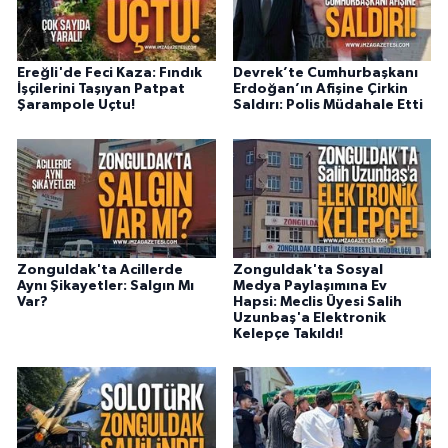
Ereğli'de Feci Kaza: Fındık
Devrek’te Cumhurbaşkanı
İşçilerini Taşıyan Patpat
Erdoğan’ın Afişine Çirkin
Şarampole Uçtu!
Saldırı: Polis Müdahale Etti
Zonguldak'ta Acillerde
Zonguldak'ta Sosyal
Aynı Şikayetler: Salgın Mı
Medya Paylaşımına Ev
Var?
Hapsi: Meclis Üyesi Salih
Uzunbaş'a Elektronik
Kelepçe Takıldı!