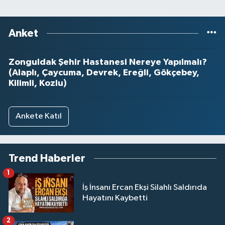
Anket
Zonguldak Şehir Hastanesi Nereye Yapılmalı?
(Alaplı, Çaycuma, Devrek, Ereğli, Gökçebey,
Kilimli, Kozlu)
Ankete Katıl
Trend Haberler
1
İş İnsanı Ercan Ekşi Silahlı Saldırıda
Hayatını Kaybetti
2