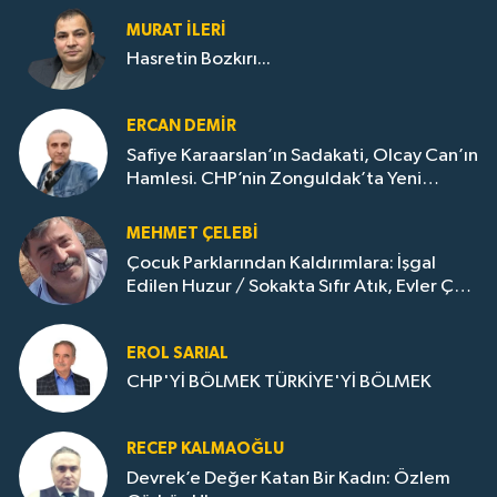
MURAT İLERI
Hasretin Bozkırı...
ERCAN DEMIR
Safiye Karaarslan’ın Sadakati, Olcay Can’ın
Hamlesi. CHP’nin Zonguldak’ta Yeni
Dönemi..
MEHMET ÇELEBI
Çocuk Parklarından Kaldırımlara: İşgal
Edilen Huzur / Sokakta Sıfır Atık, Evler Çöp
Dolu
EROL SARIAL
CHP'Yİ BÖLMEK TÜRKİYE'Yİ BÖLMEK
RECEP KALMAOĞLU
Devrek’e Değer Katan Bir Kadın: Özlem