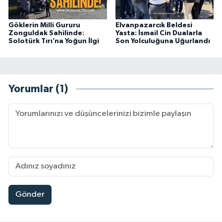
Göklerin Milli Gururu
Elvanpazarcık Beldesi
Zonguldak Sahilinde:
Yasta: İsmail Cin Dualarla
Solotürk Tırı’na Yoğun İlgi
Son Yolculuğuna Uğurlandı
Yorumlar (1)
Gönder