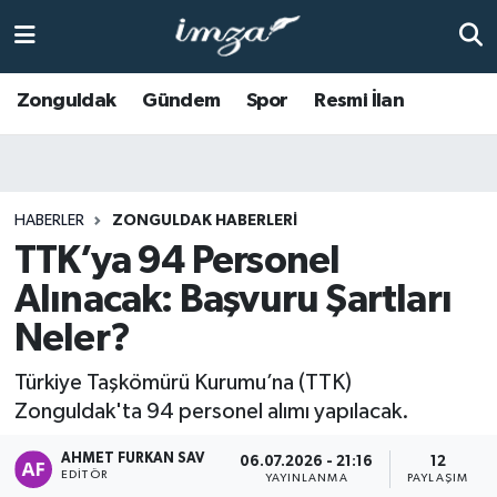
ZONGULDAK
Zonguldak Nöbetçi Eczaneler
Zonguldak
Gündem
Spor
Resmi İlan
Anasayfa
Zonguldak Hava Durumu
ALAPLI
Zonguldak Trafik Yoğunluk Haritası
HABERLER
ZONGULDAK HABERLERI
TTK’ya 94 Personel
KOZLU
Süper Lig Puan Durumu ve Fikstür
Alınacak: Başvuru Şartları
KİLİMLİ
Tüm Manşetler
Neler?
BARTIN
Son Dakika Haberleri
Türkiye Taşkömürü Kurumu’na (TTK)
Zonguldak'ta 94 personel alımı yapılacak.
BOLU
Haber Arşivi
AHMET FURKAN SAV
06.07.2026 - 21:16
12
EDITÖR
ÇAYCUMA
YAYINLANMA
PAYLAŞIM