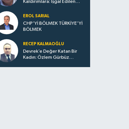
Kaldırımlara: İşgal Edilen
Huzur / Sokakta Sıfır Atık,
Evler Çöp Dolu
EROL SARIAL
CHP'Yİ BÖLMEK TÜRKİYE'Yİ
BÖLMEK
RECEP KALMAOĞLU
Devrek’e Değer Katan Bir
Kadın: Özlem Gürbüz
Ulupınar