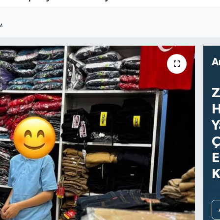
M
A
Z
H
Y
Ç
E
K