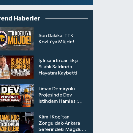
rend Haberler
Son Dakika: TTK
Kozlu’ya Müjde!
İş İnsanı Ercan Ekşi
Silahlı Saldırıda
Hayatını Kaybetti
Liman Demiryolu
Projesinde Dev
İstihdam Hamlesi:
Personel Alımları
Başladı
Kâmil Koç'tan
Zonguldak-Ankara
Seferindeki Mağdur