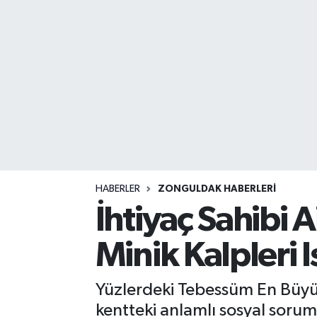
DEVREK
DÜZCE
EREĞLİ
GÖKÇEBEY
KARABÜK
HABERLER
ZONGULDAK HABERLERI
KASTAMONU
İhtiyaç Sahibi 
Minik Kalpleri Is
Yüzlerdeki Tebessüm En Büy
kentteki anlamlı sosyal soruml