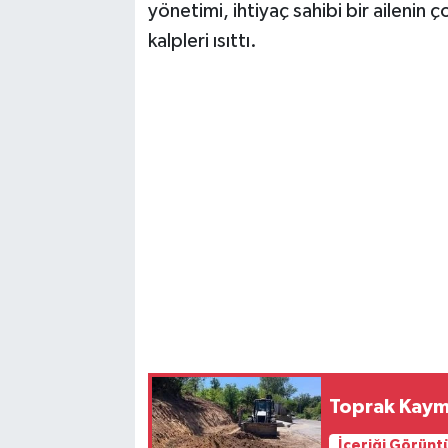
yönetimi, ihtiyaç sahibi bir ailenin
kalpleri ısıttı.
Toprak Kaym
İçeriği Görünt