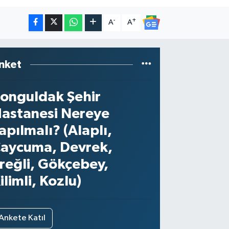
-
+
A
A
nket
onguldak Şehir
astanesi Nereye
apılmalı? (Alaplı,
aycuma, Devrek,
reğli, Gökçebey,
ilimli, Kozlu)
Ankete Katıl