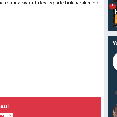
 çocuklarına kıyafet desteğinde bulunarak minik
5
Y
ası!
üle