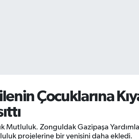
Ailenin Çocuklarına Kı
ıttı
ük Mutluluk. Zonguldak Gazipaşa Yardıml
uluk projelerine bir yenisini daha ekledi.