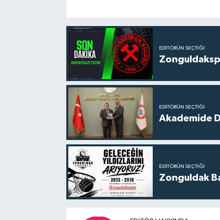
EDITÖRÜN SEÇTIĞI
Zonguldakspo
EDITÖRÜN SEÇTIĞI
Akademide Dij
EDITÖRÜN SEÇTIĞI
Zonguldak Bas