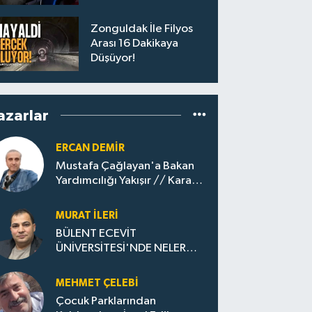
Yolculara Bilet İadesi
Zonguldak İle Filyos
Arası 16 Dakikaya
Düşüyor!
azarlar
ERCAN DEMIR
Mustafa Çağlayan'a Bakan
Yardımcılığı Yakışır // ​Kara
Elmastan Mavi Vatan Gazına:
Zonguldak'ın Dönüşümü..
MURAT İLERI
BÜLENT ECEVİT
ÜNİVERSİTESİ'NDE NELER
OLUYOR?
MEHMET ÇELEBI
Çocuk Parklarından