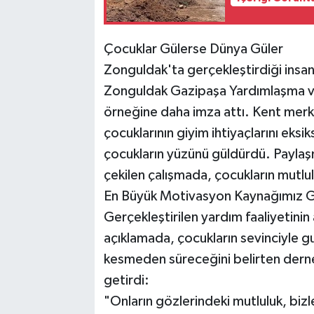
​Çocuklar Gülerse Dünya Güler
​Zonguldak'ta gerçekleştirdiği insan
Zonguldak Gazipaşa Yardımlaşma ve
örneğine daha imza attı. Kent merkez
çocuklarının giyim ihtiyaçlarını eksik
çocukların yüzünü güldürdü. Payla
çekilen çalışmada, çocukların mutl
​En Büyük Motivasyon Kaynağımız G
​Gerçekleştirilen yardım faaliyetin
açıklamada, çocukların sevinciyle gu
kesmeden süreceğini belirten dernek 
getirdi:
​"Onların gözlerindeki mutluluk, biz