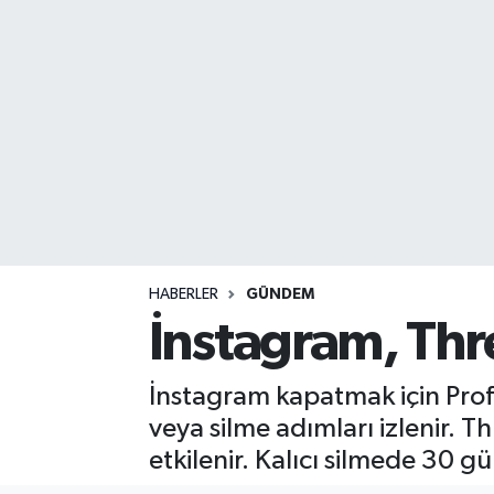
DEVREK
DÜZCE
EREĞLİ
GÖKÇEBEY
KARABÜK
HABERLER
GÜNDEM
KASTAMONU
İnstagram, Thre
İnstagram kapatmak için Profi
veya silme adımları izlenir. 
etkilenir. Kalıcı silmede 30 g