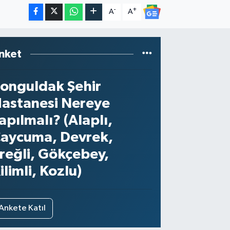
-
+
A
A
nket
onguldak Şehir
astanesi Nereye
apılmalı? (Alaplı,
aycuma, Devrek,
reğli, Gökçebey,
ilimli, Kozlu)
Ankete Katıl