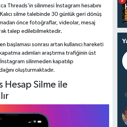
5
ca Threads'in silinmesi İnstagram hesabını
alıcı silme talebinde 30 günlük geri dönüş
adan önce fotoğraflar, videolar, mesaj
arak talep edilebilmektedir.
Y
n başlaması sonrası artan kullanıcı hareketi
p kapatma adımları araştırma trafiğinin üst
n İnstagram silinmeden kapatılıp
ağını oluşturmaktadır.
 Hesap Silme ile
lır