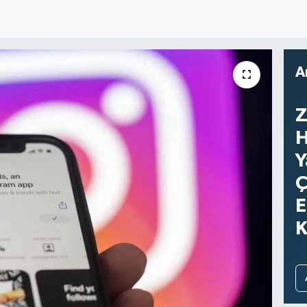
A
Z
H
Y
Ç
E
K