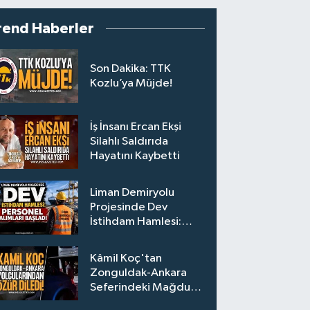
rend Haberler
Son Dakika: TTK
Kozlu’ya Müjde!
İş İnsanı Ercan Ekşi
Silahlı Saldırıda
Hayatını Kaybetti
Liman Demiryolu
Projesinde Dev
İstihdam Hamlesi:
Personel Alımları
Başladı
Kâmil Koç'tan
Zonguldak-Ankara
Seferindeki Mağdur
Yolculara Bilet İadesi