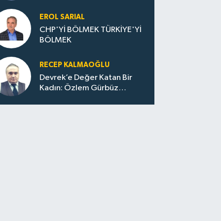
Huzur / Sokakta Sıfır Atık,
Evler Çöp Dolu
EROL SARIAL
CHP'Yİ BÖLMEK TÜRKİYE'Yİ
BÖLMEK
RECEP KALMAOĞLU
Devrek’e Değer Katan Bir
Kadın: Özlem Gürbüz
Ulupınar