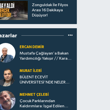
Zonguldak İle Filyos
Arası 16 Dakikaya
Düşüyor!
azarlar
ERCAN DEMIR
Mustafa Çağlayan'a Bakan
Yardımcılığı Yakışır // ​Kara
Elmastan Mavi Vatan Gazına:
Zonguldak'ın Dönüşümü..
MURAT İLERI
BÜLENT ECEVİT
ÜNİVERSİTESİ'NDE NELER
OLUYOR?
MEHMET ÇELEBI
Çocuk Parklarından
Kaldırımlara: İşgal Edilen