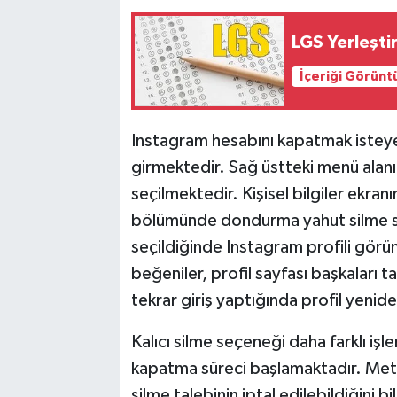
LGS Yerleşti
İçeriği Görünt
Instagram hesabını kapatmak isteye
girmektedir. Sağ üstteki menü alan
seçilmektedir. Kişisel bilgiler ekran
bölümünde dondurma yahut silme s
seçildiğinde Instagram profili görü
beğeniler, profil sayfası başkaları 
tekrar giriş yaptığında profil yenid
Kalıcı silme seçeneği daha farklı iş
kapatma süreci başlamaktadır. Meta, 
silme talebinin iptal edilebildiğini 