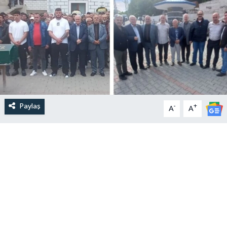
Paylaş
-
+
A
A