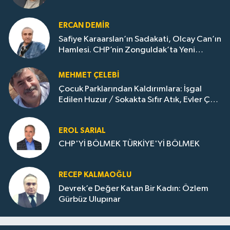
ERCAN DEMIR
Safiye Karaarslan’ın Sadakati, Olcay Can’ın
Hamlesi. CHP’nin Zonguldak’ta Yeni
Dönemi..
MEHMET ÇELEBI
Çocuk Parklarından Kaldırımlara: İşgal
Edilen Huzur / Sokakta Sıfır Atık, Evler Çöp
Dolu
EROL SARIAL
CHP'Yİ BÖLMEK TÜRKİYE'Yİ BÖLMEK
RECEP KALMAOĞLU
Devrek’e Değer Katan Bir Kadın: Özlem
Gürbüz Ulupınar