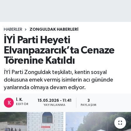
DEVREK
DÜZCE
HABERLER
ZONGULDAK HABERLERI
İYİ Parti Heyeti
EREĞLİ
Elvanpazarcık’ta Cenaze
GÖKÇEBEY
Törenine Katıldı
KARABÜK
İYİ Parti Zonguldak teşkilatı, kentin sosyal
dokusuna emek vermiş isimlerin acı gününde
KASTAMONU
yanlarında olmaya devam ediyor.
İ. K.
15.05.2026 - 11:41
3
EDITÖR
YAYINLANMA
PAYLAŞIM