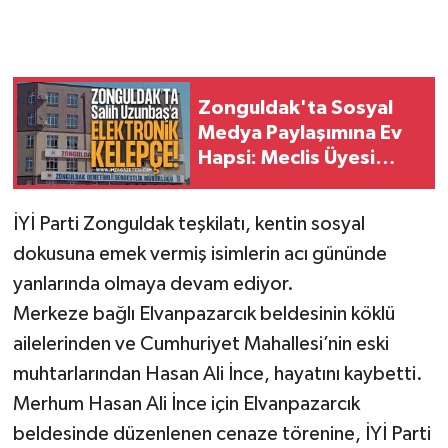
Zonguldak'ta Sosyal
Medya Paylaşımına Ev
Hapsi: Meclis Üyesi
Salih Uzunbaş'a
Elektronik Kelepçe
İYİ Parti Zonguldak teşkilatı, kentin sosyal
Takıldı!
dokusuna emek vermiş isimlerin acı gününde
yanlarında olmaya devam ediyor.
Merkeze bağlı Elvanpazarcık beldesinin köklü
ailelerinden ve Cumhuriyet Mahallesi’nin eski
muhtarlarından Hasan Ali İnce, hayatını kaybetti.
Merhum Hasan Ali İnce için Elvanpazarcık
beldesinde düzenlenen cenaze törenine, İYİ Parti