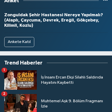
Anket
Zonguldak Şehir Hastanesi Nereye Yapılmalı?
(Alaplı, Çaycuma, Devrek, Ereğli, Gökçebey,
Kilimli, Kozlu)
Ankete Katıl
Trend Haberler
1
İş İnsanı Ercan Ekşi Silahlı Saldırıda
Hayatını Kaybetti
2
Muhtemel Aşk 9. Bölüm Fragmanı
İzle