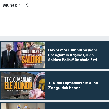
Muhabir:
İ. K.
Devrek’te Cumhurbaşkanı
Erdoğan’ın Afişine Çirkin
Saldırı: Polis Müdahale Etti
TTK’nın Lojmanları Ele Alındı! |
Zonguldak haber