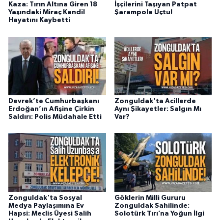
Kaza: Tırın Altına Giren 18
İşçilerini Taşıyan Patpat
Yaşındaki Miraç Kandil
Şarampole Uçtu!
Hayatını Kaybetti
Devrek’te Cumhurbaşkanı
Zonguldak'ta Acillerde
Erdoğan’ın Afişine Çirkin
Aynı Şikayetler: Salgın Mı
Saldırı: Polis Müdahale Etti
Var?
Zonguldak'ta Sosyal
Göklerin Milli Gururu
Medya Paylaşımına Ev
Zonguldak Sahilinde:
Hapsi: Meclis Üyesi Salih
Solotürk Tırı’na Yoğun İlgi