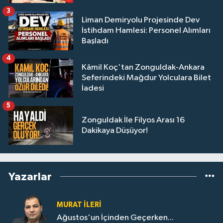
3
Liman Demiryolu Projesinde Dev
İstihdam Hamlesi: Personel Alımları
Başladı
4
Kâmil Koç'tan Zonguldak-Ankara
Seferindeki Mağdur Yolculara Bilet
İadesi
5
Zonguldak İle Filyos Arası 16
Dakikaya Düşüyor!
Yazarlar
MURAT İLERI
Ağustos'un İçinden Geçerken...