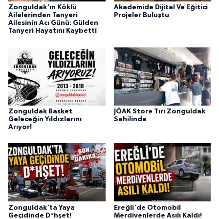
Zonguldak'ın Köklü
Akademide Dijital Ve Eğitici
Ailelerinden Tanyeri
Projeler Buluştu
Ailesinin Acı Günü: Gülden
Tanyeri Hayatını Kaybetti
Zonguldak Basket
JÖAK Store Tırı Zonguldak
Geleceğin Yıldızlarını
Sahilinde
Arıyor!
Zonguldak'ta Yaya
Ereğli'de Otomobil
Geçidinde D*hşet!
Merdivenlerde Asılı Kaldı!