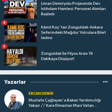
Liman Demiryolu Projesinde Dev
İstihdam Hamlesi: Personel Alımları
Başladı
4
Kâmil Koç'tan Zonguldak-Ankara
Seferindeki Mağdur Yolculara Bilet
İadesi
5
Zonguldak İle Filyos Arası 16
Dakikaya Düşüyor!
Yazarlar
ERCAN DEMIR
Mustafa Çağlayan'a Bakan Yardımcılığı
Yakışır // ​Kara Elmastan Mavi Vatan
Gazına: Zonguldak'ın Dönüşümü..