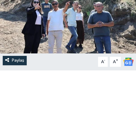
Paylaş
-
+
A
A