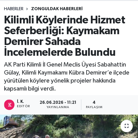
HABERLER
ZONGULDAK HABERLERI
DEVREK
Kilimli Köylerinde Hizmet
DÜZCE
Seferberliği: Kaymakam
Demirer Sahada
EREĞLİ
İncelemelerde Bulundu
GÖKÇEBEY
AK Parti Kilimli İl Genel Meclis Üyesi Sabahattin
Gülay, Kilimli Kaymakamı Kübra Demirer’e ilçede
KARABÜK
yürütülen köylere yönelik projeler hakkında
kapsamlı bilgi verdi.
KASTAMONU
İ. K.
26.06.2026 - 11:21
4
EDITÖR
YAYINLANMA
PAYLAŞIM