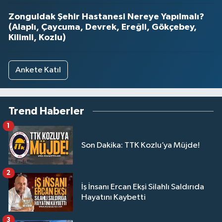
Zonguldak Şehir Hastanesi Nereye Yapılmalı?
(Alaplı, Çaycuma, Devrek, Ereğli, Gökçebey,
Kilimli, Kozlu)
Ankete Katıl
Trend Haberler
1
Son Dakika: TTK Kozlu’ya Müjde!
2
İş İnsanı Ercan Ekşi Silahlı Saldırıda
Hayatını Kaybetti
3