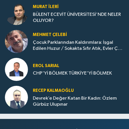
MURAT İLERI
BÜLENT ECEVİT ÜNİVERSİTESİ'NDE NELER
OLUYOR?
MEHMET ÇELEBI
Çocuk Parklarından Kaldırımlara: İşgal
Edilen Huzur / Sokakta Sıfır Atık, Evler Çöp
Dolu
EROL SARIAL
CHP'Yİ BÖLMEK TÜRKİYE'Yİ BÖLMEK
RECEP KALMAOĞLU
Devrek’e Değer Katan Bir Kadın: Özlem
Gürbüz Ulupınar