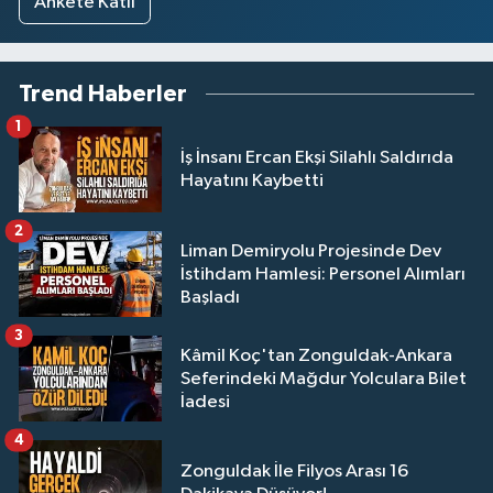
Ankete Katıl
Trend Haberler
1
İş İnsanı Ercan Ekşi Silahlı Saldırıda
Hayatını Kaybetti
2
Liman Demiryolu Projesinde Dev
İstihdam Hamlesi: Personel Alımları
Başladı
3
Kâmil Koç'tan Zonguldak-Ankara
Seferindeki Mağdur Yolculara Bilet
İadesi
4
Zonguldak İle Filyos Arası 16