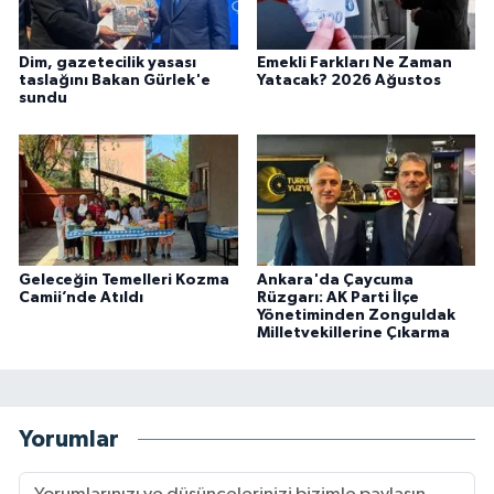
Dim, gazetecilik yasası
Emekli Farkları Ne Zaman
taslağını Bakan Gürlek'e
Yatacak? 2026 Ağustos
sundu
Geleceğin Temelleri Kozma
Ankara'da Çaycuma
Camii’nde Atıldı
Rüzgarı: AK Parti İlçe
Yönetiminden Zonguldak
Milletvekillerine Çıkarma
Yorumlar