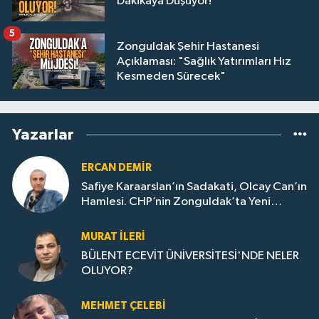
Dakikaya Düşüyor!
5
Zonguldak Şehir Hastanesi
Açıklaması: "Sağlık Yatırımları Hız
Kesmeden Sürecek"
Yazarlar
ERCAN DEMIR
Safiye Karaarslan’ın Sadakati, Olcay Can’ın
Hamlesi. CHP’nin Zonguldak’ta Yeni
Dönemi..
MURAT İLERI
BÜLENT ECEVİT ÜNİVERSİTESİ'NDE NELER
OLUYOR?
MEHMET ÇELEBI