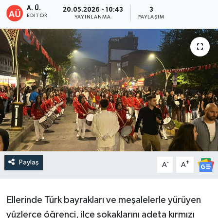
A. Ü.
20.05.2026 - 10:43
3
DEVREK
EDITÖR
YAYINLANMA
PAYLAŞIM
DÜZCE
EREĞLİ
GÖKÇEBEY
KARABÜK
KASTAMONU
Paylaş
-
+
A
A
Ellerinde Türk bayrakları ve meşalelerle yürüyen
yüzlerce öğrenci, ilçe sokaklarını adeta kırmızı