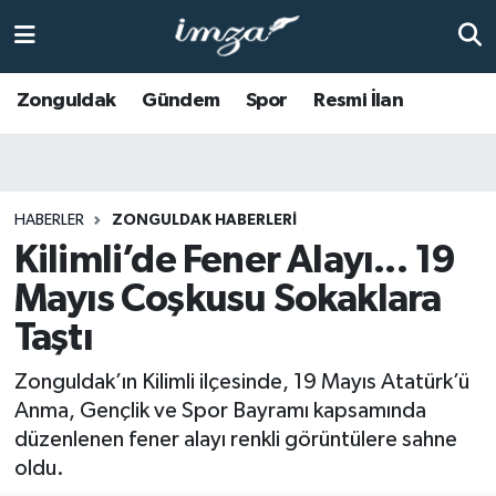
ZONGULDAK
Zonguldak Nöbetçi Eczaneler
Zonguldak
Gündem
Spor
Resmi İlan
Anasayfa
Zonguldak Hava Durumu
ALAPLI
Zonguldak Trafik Yoğunluk Haritası
HABERLER
ZONGULDAK HABERLERI
Kilimli’de Fener Alayı... 19
KOZLU
Süper Lig Puan Durumu ve Fikstür
Mayıs Coşkusu Sokaklara
KİLİMLİ
Tüm Manşetler
Taştı
BARTIN
Son Dakika Haberleri
Zonguldak’ın Kilimli ilçesinde, 19 Mayıs Atatürk’ü
Anma, Gençlik ve Spor Bayramı kapsamında
BOLU
Haber Arşivi
düzenlenen fener alayı renkli görüntülere sahne
oldu.
ÇAYCUMA