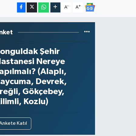
-
+
A
A
nket
onguldak Şehir
astanesi Nereye
apılmalı? (Alaplı,
aycuma, Devrek,
reğli, Gökçebey,
ilimli, Kozlu)
Ankete Katıl