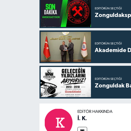
EDITÖRÜN SEÇTIĞI
Zonguldakspo
EDITÖRÜN SEÇTIĞI
Akademide Dij
EDITÖRÜN SEÇTIĞI
Zonguldak Bas
EDITÖR HAKKINDA
İ. K.