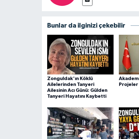
Bunlar da ilginizi çekebilir
Zonguldak'ın Köklü
Akademid
Ailelerinden Tanyeri
Projeler
Ailesinin Acı Günü: Gülden
Tanyeri Hayatını Kaybetti