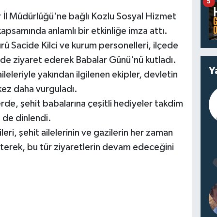
5
 İl Müdürlüğü'ne bağlı Kozlu Sosyal Hizmet
psamında anlamlı bir etkinliğe imza attı.
 Sacide Kilci ve kurum personelleri, ilçede
nde ziyaret ederek Babalar Günü'nü kutladı.
Y
ileleriyle yakından ilgilenen ekipler, devletin
kez daha vurguladı.
rde, şehit babalarına çeşitli hediyeler takdim
i de dinlendi.
ri, şehit ailelerinin ve gazilerin her zaman
lirterek, bu tür ziyaretlerin devam edeceğini