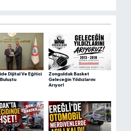
e Dijital Ve Eğitici
Zonguldak Basket
 Buluştu
Geleceğin Yıldızlarını
Arıyor!