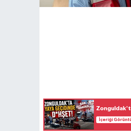
Zonguldak't
İçeriği Görünt