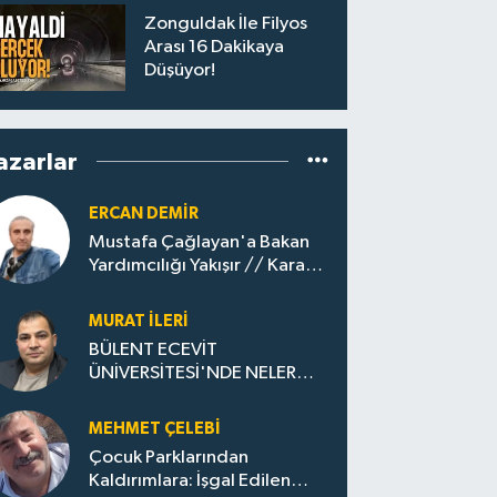
Zonguldak İle Filyos
Arası 16 Dakikaya
Düşüyor!
azarlar
ERCAN DEMIR
Mustafa Çağlayan'a Bakan
Yardımcılığı Yakışır // ​Kara
Elmastan Mavi Vatan Gazına:
Zonguldak'ın Dönüşümü..
MURAT İLERI
BÜLENT ECEVİT
ÜNİVERSİTESİ'NDE NELER
OLUYOR?
MEHMET ÇELEBI
Çocuk Parklarından
Kaldırımlara: İşgal Edilen