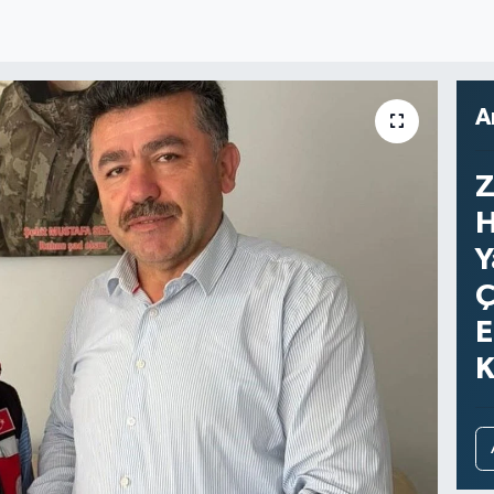
A
Z
H
Y
Ç
E
K