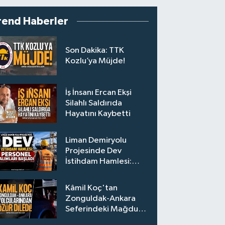
rend Haberler
Son Dakika: TTK
Kozlu’ya Müjde!
İş İnsanı Ercan Ekşi
Silahlı Saldırıda
Hayatını Kaybetti
Liman Demiryolu
Projesinde Dev
İstihdam Hamlesi:
Personel Alımları
Başladı
Kâmil Koç'tan
Zonguldak-Ankara
Seferindeki Mağdur
Yolculara Bilet İadesi