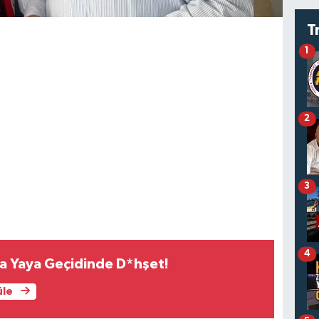
T
1
2
3
4
a Yaya Geçidinde D*hşet!
üle