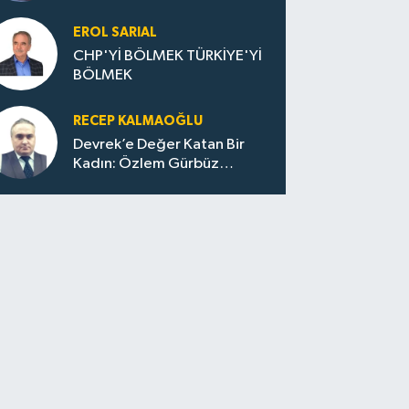
Huzur / Sokakta Sıfır Atık,
Evler Çöp Dolu
EROL SARIAL
CHP'Yİ BÖLMEK TÜRKİYE'Yİ
BÖLMEK
RECEP KALMAOĞLU
Devrek’e Değer Katan Bir
Kadın: Özlem Gürbüz
Ulupınar