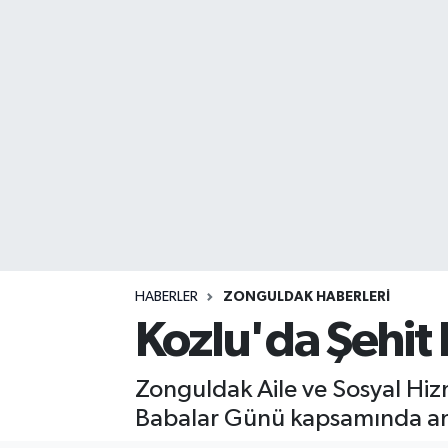
DEVREK
DÜZCE
EREĞLİ
GÖKÇEBEY
KARABÜK
KASTAMONU
HABERLER
ZONGULDAK HABERLERI
Kozlu'da Şehit
Zonguldak Aile ve Sosyal Hiz
Babalar Günü kapsamında anla