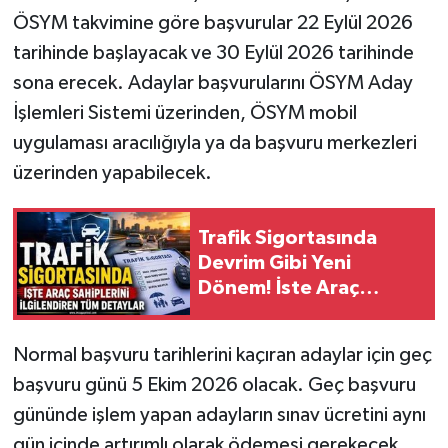
ÖSYM takvimine göre başvurular 22 Eylül 2026
tarihinde başlayacak ve 30 Eylül 2026 tarihinde
sona erecek. Adaylar başvurularını ÖSYM Aday
İşlemleri Sistemi üzerinden, ÖSYM mobil
uygulaması aracılığıyla ya da başvuru merkezleri
üzerinden yapabilecek.
Trafik Sigortasında
Devrim Gibi Yeni
Dönem! İste Araç
Sahiplerini İlgilendiren
Tüm Detaylar
Normal başvuru tarihlerini kaçıran adaylar için geç
başvuru günü 5 Ekim 2026 olacak. Geç başvuru
gününde işlem yapan adayların sınav ücretini aynı
gün içinde artırımlı olarak ödemesi gerekecek.