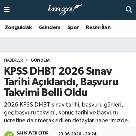
ZONGULDAK
Zonguldak Nöbetçi Eczaneler
Zonguldak
Gündem
Spor
Resmi İlan
Anasayfa
Zonguldak Hava Durumu
ALAPLI
Zonguldak Trafik Yoğunluk Haritası
HABERLER
GÜNDEM
KPSS DHBT 2026 Sınav
KOZLU
Süper Lig Puan Durumu ve Fikstür
Tarihi Açıklandı, Başvuru
KİLİMLİ
Tüm Manşetler
Takvimi Belli Oldu
BARTIN
Son Dakika Haberleri
2026 KPSS DHBT sınav tarihi, başvuru günleri,
geç başvuru takvimi, sonuç tarihi ve başvuru
BOLU
Haber Arşivi
ücretine dair merak edilen detaylar haberimizde.
ÇAYCUMA
ŞAHSÜVER ÇITIR
23.06.2026 - 20:24