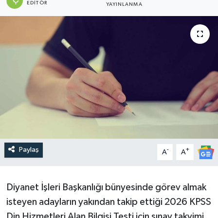
EDITÖR
YAYINLANMA
DEVREK
DÜZCE
EREĞLİ
GÖKÇEBEY
KARABÜK
KASTAMONU
Paylaş
-
+
A
A
Diyanet İşleri Başkanlığı bünyesinde görev almak
isteyen adayların yakından takip ettiği 2026 KPSS
Din Hizmetleri Alan Bilgisi Testi için sınav takvimi