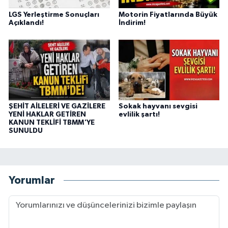
LGS Yerleştirme Sonuçları
Motorin Fiyatlarında Büyük
Açıklandı!
İndirim!
ŞEHİT AİLELERİ VE GAZİLERE
Sokak hayvanı sevgisi
YENİ HAKLAR GETİREN
evlilik şartı!
KANUN TEKLİFİ TBMM'YE
SUNULDU
Yorumlar