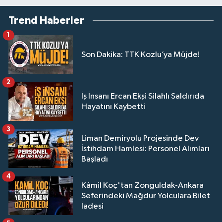
Trend Haberler
1
Son Dakika: TTK Kozlu’ya Müjde!
2
İş İnsanı Ercan Ekşi Silahlı Saldırıda
Hayatını Kaybetti
3
Liman Demiryolu Projesinde Dev
İstihdam Hamlesi: Personel Alımları
Başladı
4
Kâmil Koç'tan Zonguldak-Ankara
Seferindeki Mağdur Yolculara Bilet
İadesi