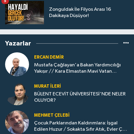
5
Zonguldak İle Filyos Arası 16
Dakikaya Düşüyor!
Yazarlar
ERCAN DEMIR
Mustafa Çağlayan'a Bakan Yardımcılığı
Yakışır // ​Kara Elmastan Mavi Vatan
Gazına: Zonguldak'ın Dönüşümü..
MURAT İLERI
BÜLENT ECEVİT ÜNİVERSİTESİ'NDE NELER
OLUYOR?
MEHMET ÇELEBI
Çocuk Parklarından Kaldırımlara: İşgal
Edilen Huzur / Sokakta Sıfır Atık, Evler Çöp