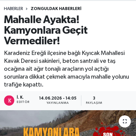
HABERLER
ZONGULDAK HABERLERI
DEVREK
Mahalle Ayakta!
DÜZCE
Kamyonlara Geçit
Vermediler!
EREĞLİ
Karadeniz Ereğli ilçesine bağlı Kıyıcak Mahallesi
GÖKÇEBEY
Kavak Deresi sakinleri, beton santrali ve taş
ocağına ait ağır tonajlı araçların yol açtığı
KARABÜK
sorunlara dikkat çekmek amacıyla mahalle yolunu
trafiğe kapattı.
KASTAMONU
İ. K.
14.06.2026 - 14:05
3
EDITÖR
YAYINLANMA
PAYLAŞIM