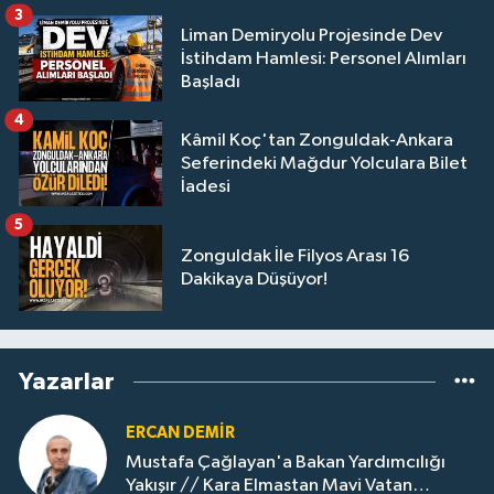
3
Liman Demiryolu Projesinde Dev
İstihdam Hamlesi: Personel Alımları
Başladı
4
Kâmil Koç'tan Zonguldak-Ankara
Seferindeki Mağdur Yolculara Bilet
İadesi
5
Zonguldak İle Filyos Arası 16
Dakikaya Düşüyor!
Yazarlar
ERCAN DEMIR
Mustafa Çağlayan'a Bakan Yardımcılığı
Yakışır // ​Kara Elmastan Mavi Vatan