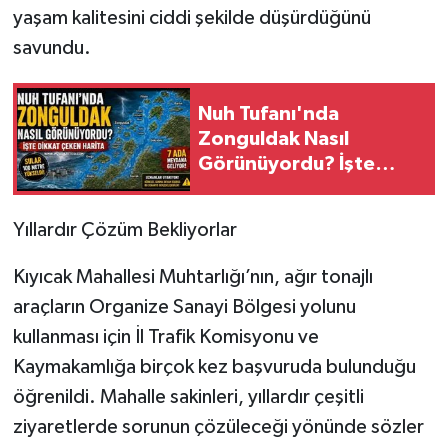
yaşam kalitesini ciddi şekilde düşürdüğünü
savundu.
Nuh Tufanı'nda
Zonguldak Nasıl
Görünüyordu? İşte
Dikkat Çeken Harita!
Yıllardır Çözüm Bekliyorlar
Kıyıcak Mahallesi Muhtarlığı’nın, ağır tonajlı
araçların Organize Sanayi Bölgesi yolunu
kullanması için İl Trafik Komisyonu ve
Kaymakamlığa birçok kez başvuruda bulunduğu
öğrenildi. Mahalle sakinleri, yıllardır çeşitli
ziyaretlerde sorunun çözüleceği yönünde sözler