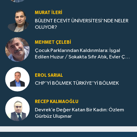
Gazına: Zonguldak'ın Dönüşümü..
MURAT İLERI
BÜLENT ECEVİT ÜNİVERSİTESİ'NDE NELER
OLUYOR?
MEHMET ÇELEBI
Çocuk Parklarından Kaldırımlara: İşgal
Edilen Huzur / Sokakta Sıfır Atık, Evler Çöp
Dolu
EROL SARIAL
CHP'Yİ BÖLMEK TÜRKİYE'Yİ BÖLMEK
RECEP KALMAOĞLU
Devrek’e Değer Katan Bir Kadın: Özlem
Gürbüz Ulupınar