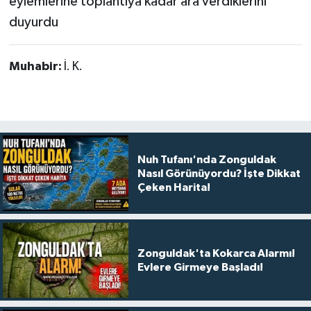
eylemlerine toplantıya kadar ara verdiklerini
duyurdu
Muhabir:
İ. K.
Nuh Tufanı'nda Zonguldak
Nasıl Görünüyordu? İşte Dikkat
Çeken Harita!
Zonguldak'ta Kokarca Alarmı!
Evlere Girmeye Başladı!