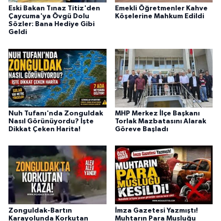
Eski Bakan Tınaz Titiz'den
Emekli Öğretmenler Kahve
Çaycuma'ya Övgü Dolu
Köşelerine Mahkum Edildi
Sözler: Bana Hediye Gibi
Geldi
Nuh Tufanı'nda Zonguldak
MHP Merkez İlçe Başkanı
Nasıl Görünüyordu? İşte
Torlak Mazbatasını Alarak
Dikkat Çeken Harita!
Göreve Başladı
Zonguldak-Bartın
İmza Gazetesi Yazmıştı!
Karayolunda Korkutan
Muhtarın Para Musluğu