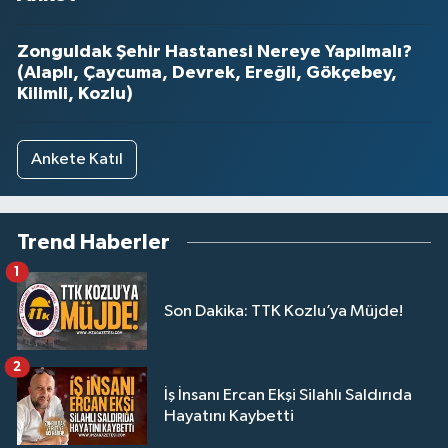
Zonguldak Şehir Hastanesi Nereye Yapılmalı?
(Alaplı, Çaycuma, Devrek, Ereğli, Gökçebey,
Kilimli, Kozlu)
Ankete Katıl
Trend Haberler
1
Son Dakika: TTK Kozlu’ya Müjde!
2
İş İnsanı Ercan Ekşi Silahlı Saldırıda
Hayatını Kaybetti