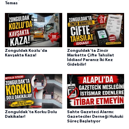
Temas
Zonguldak Kozlu'da
Zonguldak'ta Zincir
Kavşakta Kaza!
Markette Çifte Tahsilat
İddiası! Paranız İki Kez
Gidebilir!
Zonguldak'ta Korku Dolu
Sahte Gazeteci Alarmı:
Dakikalar!
Gazeteciler Derneği Hukuki
Süreç Başlatıyor