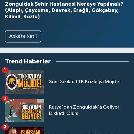
Zonguldak Şehir Hastanesi Nereye Yapılmalı?
(Alaplı, Çaycuma, Devrek, Ereğli, Gökçebey,
Kilimli, Kozlu)
Ankete Katıl
Trend Haberler
1
Son Dakika: TTK Kozlu’ya Müjde!
2
Rusya'dan Zonguldak'a Geliyor:
Dikkatli Olun!
3