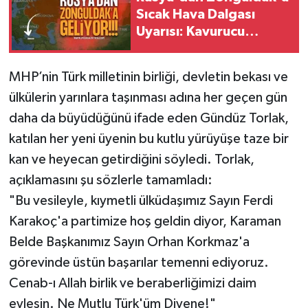
Sıcak Hava Dalgası
Uyarısı: Kavurucu
Sıcaklar Kapıda!
​MHP’nin Türk milletinin birliği, devletin bekası ve
ülkülerin yarınlara taşınması adına her geçen gün
daha da büyüdüğünü ifade eden Gündüz Torlak,
katılan her yeni üyenin bu kutlu yürüyüşe taze bir
kan ve heyecan getirdiğini söyledi. Torlak,
açıklamasını şu sözlerle tamamladı:
​"Bu vesileyle, kıymetli ülküdaşımız Sayın Ferdi
Karakoç'a partimize hoş geldin diyor, Karaman
Belde Başkanımız Sayın Orhan Korkmaz'a
görevinde üstün başarılar temenni ediyoruz.
Cenab-ı Allah birlik ve beraberliğimizi daim
eylesin. Ne Mutlu Türk'üm Diyene!"