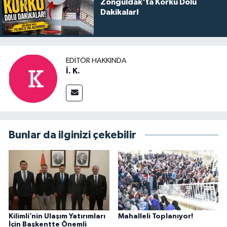
Zonguldak'ta Korku Dolu
Dakikalar!
EDITÖR HAKKINDA
İ. K.
Bunlar da ilginizi çekebilir
Kilimli’nin Ulaşım Yatırımları
Mahalleli Toplanıyor!
İçin Başkentte Önemli