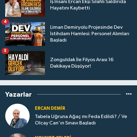
İş İnsanı Ercan Ekşi Silahlı Saldırıda
Hayatını Kaybetti
4
Liman Demiryolu Projesinde Dev
İstihdam Hamlesi: Personel Alımları
Başladı
5
Zonguldak İle Filyos Arası 16
Dakikaya Düşüyor!
Yazarlar
ERCAN DEMIR
Tabela Uğruna Ağaç mı Feda Edildi? / Ve
Olcay Can'ın Sınavı Başladı