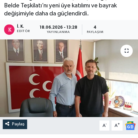
Belde Teşkilatı’nı yeni üye katılımı ve bayrak
DEVREK
değişimiyle daha da güçlendirdi.
DÜZCE
İ. K.
18.06.2026 - 13:28
4
EDITÖR
YAYINLANMA
PAYLAŞIM
EREĞLİ
GÖKÇEBEY
KARABÜK
KASTAMONU
Paylaş
-
+
A
A