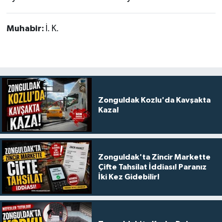
Muhabir:
İ. K.
Zonguldak Kozlu'da Kavşakta
Kaza!
Zonguldak'ta Zincir Markette
Çifte Tahsilat İddiası! Paranız
İki Kez Gidebilir!