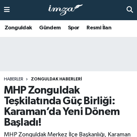
ZONGULDAK
Zonguldak Nöbetçi Eczaneler
Zonguldak
Gündem
Spor
Resmi İlan
Anasayfa
Zonguldak Hava Durumu
ALAPLI
Zonguldak Trafik Yoğunluk Haritası
KOZLU
Süper Lig Puan Durumu ve Fikstür
HABERLER
ZONGULDAK HABERLERI
KİLİMLİ
Tüm Manşetler
MHP Zonguldak
Teşkilatında Güç Birliği:
BARTIN
Son Dakika Haberleri
Karaman’da Yeni Dönem
BOLU
Haber Arşivi
Başladı!
ÇAYCUMA
MHP Zonguldak Merkez İlçe Başkanlığı, Karaman