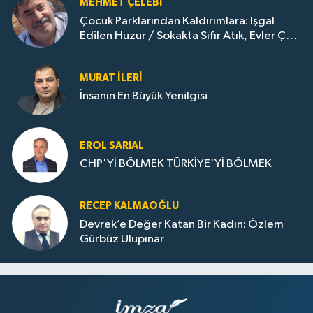
MEHMET ÇELEBI
Çocuk Parklarından Kaldırımlara: İşgal
Edilen Huzur / Sokakta Sıfır Atık, Evler Çöp
Dolu
MURAT İLERI
İnsanın En Büyük Yenilgisi
EROL SARIAL
CHP'Yİ BÖLMEK TÜRKİYE'Yİ BÖLMEK
RECEP KALMAOĞLU
Devrek’e Değer Katan Bir Kadın: Özlem
Gürbüz Ulupınar