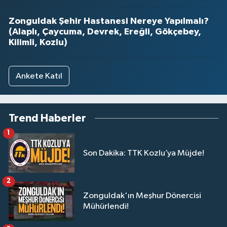
Zonguldak Şehir Hastanesi Nereye Yapılmalı?
(Alaplı, Çaycuma, Devrek, Ereğli, Gökçebey,
Kilimli, Kozlu)
Ankete Katıl
Trend Haberler
1
Son Dakika: TTK Kozlu’ya Müjde!
2
Zonguldak'ın Meşhur Dönercisi
Mühürlendi!