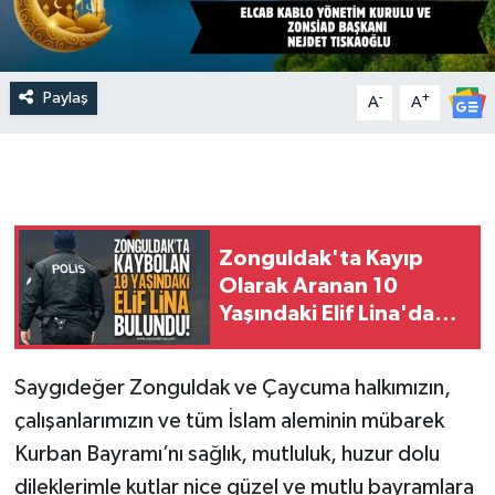
Paylaş
-
+
A
A
Zonguldak'ta Kayıp
Olarak Aranan 10
Yaşındaki Elif Lina'dan
Sevindiren Haber: Sağ
Salim Bulundu!
Saygıdeğer Zonguldak ve Çaycuma halkımızın,
çalışanlarımızın ve tüm İslam aleminin mübarek
Kurban Bayramı’nı sağlık, mutluluk, huzur dolu
dileklerimle kutlar nice güzel ve mutlu bayramlara