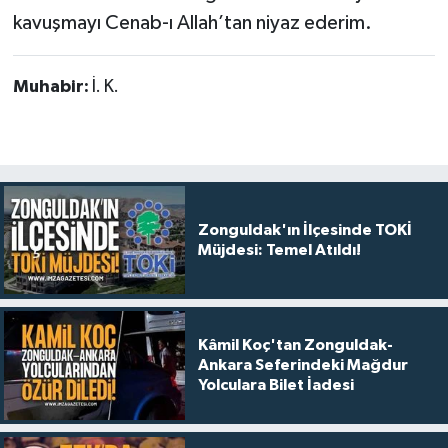
kavuşmayı Cenab-ı Allah’tan niyaz ederim.
Muhabir:
İ. K.
Zonguldak'ın İlçesinde TOKİ
Müjdesi: Temel Atıldı!
Kâmil Koç'tan Zonguldak-
Ankara Seferindeki Mağdur
Yolculara Bilet İadesi