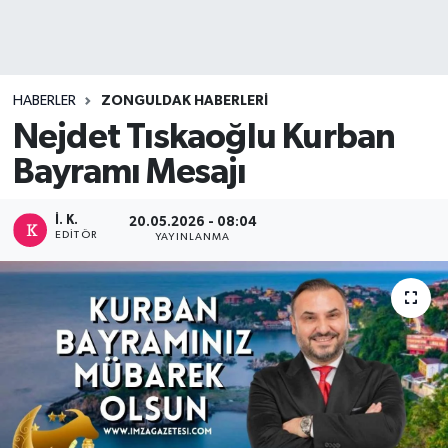
DEVREK
DÜZCE
HABERLER
ZONGULDAK HABERLERI
Nejdet Tıskaoğlu Kurban
EREĞLİ
Bayramı Mesajı
GÖKÇEBEY
İ. K.
20.05.2026 - 08:04
EDITÖR
KARABÜK
YAYINLANMA
KASTAMONU