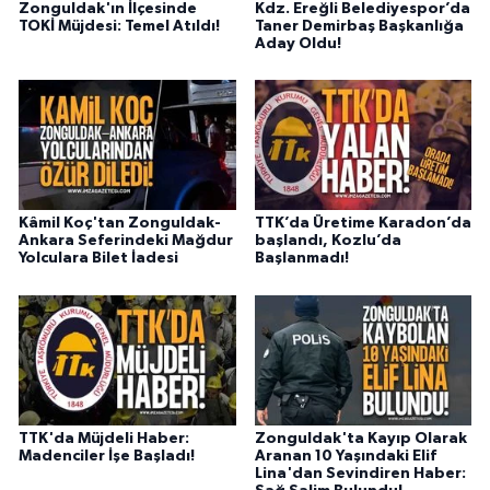
Zonguldak'ın İlçesinde
Kdz. Ereğli Belediyespor’da
TOKİ Müjdesi: Temel Atıldı!
Taner Demirbaş Başkanlığa
Aday Oldu!
Kâmil Koç'tan Zonguldak-
TTK’da Üretime Karadon’da
Ankara Seferindeki Mağdur
başlandı, Kozlu’da
Yolculara Bilet İadesi
Başlanmadı!
TTK'da Müjdeli Haber:
Zonguldak'ta Kayıp Olarak
Madenciler İşe Başladı!
Aranan 10 Yaşındaki Elif
Lina'dan Sevindiren Haber: