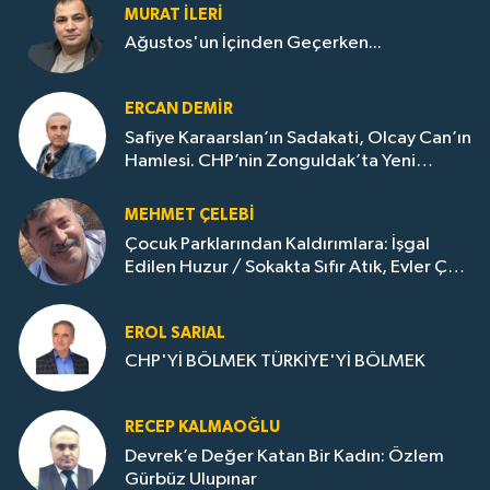
MURAT İLERI
Ağustos'un İçinden Geçerken...
ERCAN DEMIR
Safiye Karaarslan’ın Sadakati, Olcay Can’ın
Hamlesi. CHP’nin Zonguldak’ta Yeni
Dönemi..
MEHMET ÇELEBI
Çocuk Parklarından Kaldırımlara: İşgal
Edilen Huzur / Sokakta Sıfır Atık, Evler Çöp
Dolu
EROL SARIAL
CHP'Yİ BÖLMEK TÜRKİYE'Yİ BÖLMEK
RECEP KALMAOĞLU
Devrek’e Değer Katan Bir Kadın: Özlem
Gürbüz Ulupınar