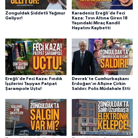
Zonguldak Şiddetli Yağmur
Karadeniz Ereğli'de Feci
Geliyor!
Kaza: Tırın Altına Giren 18
Yaşındaki Miraç Kandil
Hayatını Kaybetti
Ereğli'de Feci Kaza: Fındık
Devrek’te Cumhurbaşkanı
İşçilerini Taşıyan Patpat
Erdoğan’ın Afişine Çirkin
Şarampole Uçtu!
Saldırı: Polis Müdahale Etti