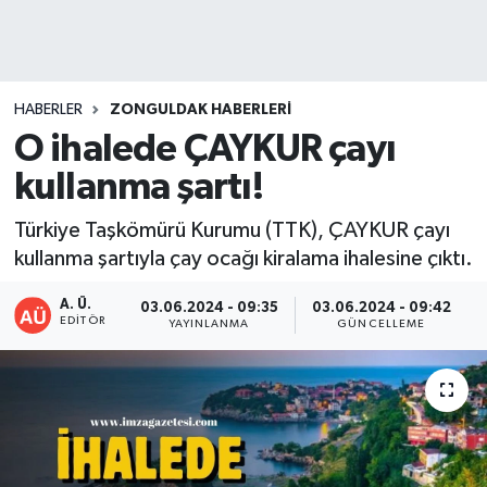
DEVREK
DÜZCE
HABERLER
ZONGULDAK HABERLERI
O ihalede ÇAYKUR çayı
EREĞLİ
kullanma şartı!
GÖKÇEBEY
Türkiye Taşkömürü Kurumu (TTK), ÇAYKUR çayı
kullanma şartıyla çay ocağı kiralama ihalesine çıktı.
KARABÜK
A. Ü.
03.06.2024 - 09:35
03.06.2024 - 09:42
KASTAMONU
EDITÖR
YAYINLANMA
GÜNCELLEME