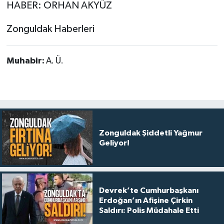
HABER: ORHAN AKYÜZ
Zonguldak Haberleri
Muhabir:
A. Ü.
Zonguldak Şiddetli Yağmur
Geliyor!
Devrek’te Cumhurbaşkanı
Erdoğan’ın Afişine Çirkin
Saldırı: Polis Müdahale Etti