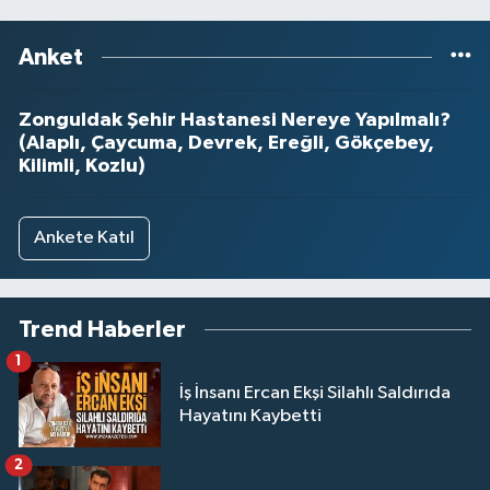
Anket
Zonguldak Şehir Hastanesi Nereye Yapılmalı?
(Alaplı, Çaycuma, Devrek, Ereğli, Gökçebey,
Kilimli, Kozlu)
Ankete Katıl
Trend Haberler
1
İş İnsanı Ercan Ekşi Silahlı Saldırıda
Hayatını Kaybetti
2