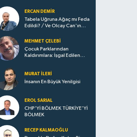
ERCAN DEMIR
Tabela Uğruna Ağaç mı Feda
Edildi? / Ve Olcay Can'ın
Sınavı Başladı
MEHMET ÇELEBI
Çocuk Parklarından
Kaldırımlara: İşgal Edilen
Huzur / Sokakta Sıfır Atık,
Evler Çöp Dolu
MURAT İLERI
İnsanın En Büyük Yenilgisi
EROL SARIAL
CHP'Yİ BÖLMEK TÜRKİYE'Yİ
BÖLMEK
RECEP KALMAOĞLU