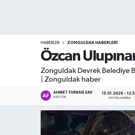
DEVREK
DÜZCE
EREĞLİ
HABERLER
ZONGULDAK HABERLERI
Özcan Ulupına
GÖKÇEBEY
Zonguldak Devrek Belediye B
KARABÜK
| Zonguldak haber
KASTAMONU
AHMET FURKAN SAV
15.01.2026 - 12:
EDITÖR
YAYINLANMA