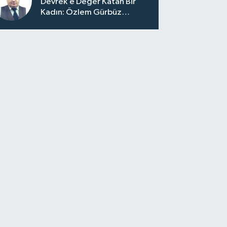
Devrek’e Değer Katan Bir
Kadın: Özlem Gürbüz
Ulupınar