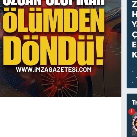
Z
H
Y
Ç
E
K
T
1