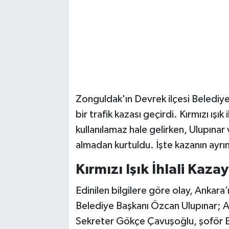
Zonguldak'ın Devrek ilçesi Belediy
bir trafik kazası geçirdi. Kırmızı ışı
kullanılamaz hale gelirken, Ulupına
almadan kurtuldu. İşte kazanın ayrınt
Kırmızı Işık İhlali Kaz
Edinilen bilgilere göre olay, Anka
Belediye Başkanı Özcan Ulupınar; A
Sekreter Gökçe Çavuşoğlu, şoför Ej