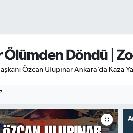
r Ölümden Döndü | Z
aşkanı Özcan Ulupınar Ankara’da Kaza Yap
57
A