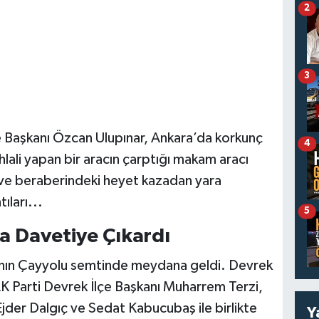
2
3
e Başkanı Özcan Ulupınar, Ankara’da korkunç
4
k ihlali yapan bir aracın çarptığı makam aracı
r ve beraberindeki heyet kazadan yara
ıları...
5
aya Davetiye Çıkardı
ra’nın Çayyolu semtinde meydana geldi. Devrek
K Parti Devrek İlçe Başkanı Muharrem Terzi,
der Dalgıç ve Sedat Kabucubaş ile birlikte
Y