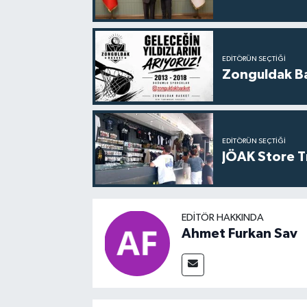
EDITÖRÜN SEÇTIĞI
Zonguldak Bas
EDITÖRÜN SEÇTIĞI
JÖAK Store T
EDITÖR HAKKINDA
Ahmet Furkan Sav