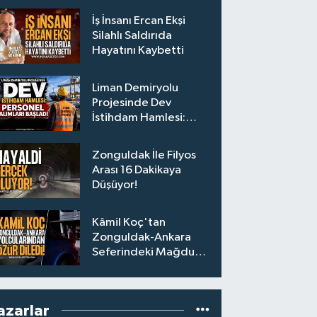
İş İnsanı Ercan Ekşi
Silahlı Saldırıda
Hayatını Kaybetti
Liman Demiryolu
Projesinde Dev
İstihdam Hamlesi:
Personel Alımları
Başladı
Zonguldak İle Filyos
Arası 16 Dakikaya
Düşüyor!
Kâmil Koç'tan
Zonguldak-Ankara
Seferindeki Mağdur
Yolculara Bilet İadesi
azarlar