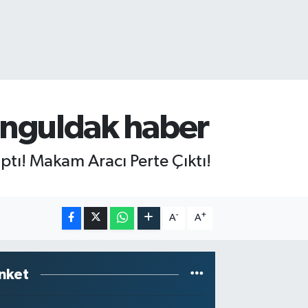
onguldak haber
tı! Makam Aracı Perte Çıktı!
-
+
A
A
nket