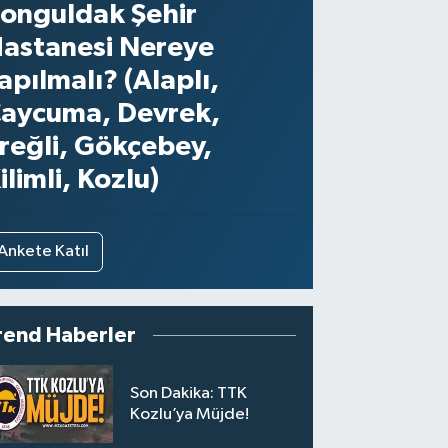
onguldak Şehir
astanesi Nereye
apılmalı? (Alaplı,
aycuma, Devrek,
reğli, Gökçebey,
ilimli, Kozlu)
Ankete Katıl
rend Haberler
Son Dakika: TTK
Kozlu’ya Müjde!