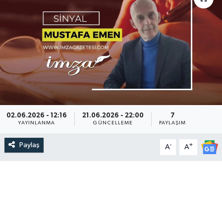
DEVREK
DÜZCE
EREĞLİ
GÖKÇEBEY
02.06.2026 - 12:16
21.06.2026 - 22:00
7
KARABÜK
YAYINLANMA
GÜNCELLEME
PAYLAŞIM
KASTAMONU
Paylaş
-
+
A
A