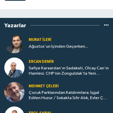
Yazarlar
MURAT İLERI
Ağustos'un İçinden Geçerken...
ERCAN DEMIR
Safiye Karaarslan’ın Sadakati, Olcay Can’ın
Hamlesi. CHP’nin Zonguldak’ta Yeni
Dönemi..
MEHMET ÇELEBI
Çocuk Parklarından Kaldırımlara: İşgal
Edilen Huzur / Sokakta Sıfır Atık, Evler Çöp
Dolu