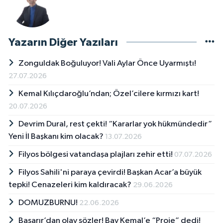
Yazarın Diğer Yazıları
Zonguldak Boğuluyor! Vali Aylar Önce Uyarmıştı!
27.07.2026
Kemal Kılıçdaroğlu’ndan; Özel’cilere kırmızı kart!
20.07.2026
Devrim Dural, rest çekti! “Kararlar yok hükmündedir”
Yeni İl Başkanı kim olacak?
13.07.2026
Filyos bölgesi vatandaşa plajları zehir etti!
07.07.2026
Filyos Sahili'ni paraya çevirdi! Başkan Acar’a büyük
tepki! Cenazeleri kim kaldıracak?
29.06.2026
DOMUZBURNU!
22.06.2026
Başarır’dan olay sözler! Bay Kemal’e “Proje” dedi!