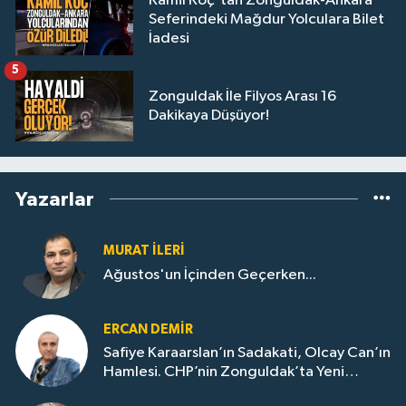
Kâmil Koç'tan Zonguldak-Ankara
Seferindeki Mağdur Yolculara Bilet
İadesi
5
Zonguldak İle Filyos Arası 16
Dakikaya Düşüyor!
Yazarlar
MURAT İLERI
Ağustos'un İçinden Geçerken...
ERCAN DEMIR
Safiye Karaarslan’ın Sadakati, Olcay Can’ın
Hamlesi. CHP’nin Zonguldak’ta Yeni
Dönemi..