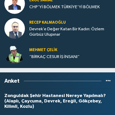
EROL SARIAL
CHP'Yİ BÖLMEK TÜRKİYE'Yİ BÖLMEK
RECEP KALMAOĞLU
Devrek’e Değer Katan Bir Kadın: Özlem
Gürbüz Ulupınar
MEHMET ÇELIK
“BİRKAÇ CESUR İŞ İNSANI”
Anket
Zonguldak Şehir Hastanesi Nereye Yapılmalı?
(Alaplı, Çaycuma, Devrek, Ereğli, Gökçebey,
Kilimli, Kozlu)