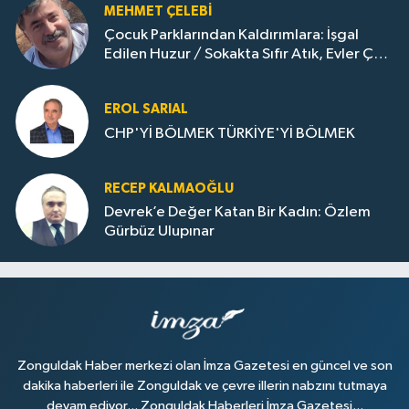
MEHMET ÇELEBI
Çocuk Parklarından Kaldırımlara: İşgal
Edilen Huzur / Sokakta Sıfır Atık, Evler Çöp
Dolu
EROL SARIAL
CHP'Yİ BÖLMEK TÜRKİYE'Yİ BÖLMEK
RECEP KALMAOĞLU
Devrek’e Değer Katan Bir Kadın: Özlem
Gürbüz Ulupınar
Zonguldak Haber merkezi olan İmza Gazetesi en güncel ve son
dakika haberleri ile Zonguldak ve çevre illerin nabzını tutmaya
devam ediyor... Zonguldak Haberleri İmza Gazetesi...