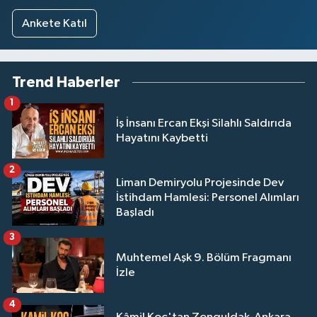
Ankete Katıl
Trend Haberler
1
İş İnsanı Ercan Ekşi Silahlı Saldırıda
Hayatını Kaybetti
2
Liman Demiryolu Projesinde Dev
İstihdam Hamlesi: Personel Alımları
Başladı
3
Muhtemel Aşk 9. Bölüm Fragmanı
İzle
4