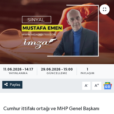
DEVREK
DÜZCE
EREĞLİ
GÖKÇEBEY
KARABÜK
11.06.2026 - 14:17
29.06.2026 - 15:00
1
KASTAMONU
YAYINLANMA
GÜNCELLEME
PAYLAŞIM
Paylaş
-
+
A
A
Cumhur ittifakı ortağı ve MHP Genel Başkanı