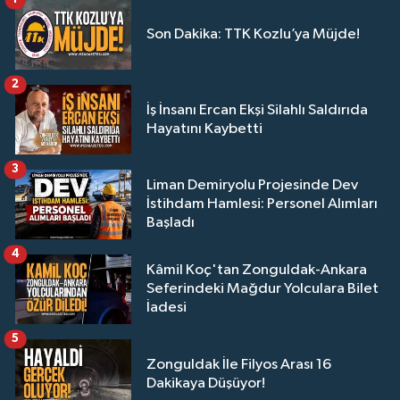
Son Dakika: TTK Kozlu’ya Müjde!
2
İş İnsanı Ercan Ekşi Silahlı Saldırıda
Hayatını Kaybetti
3
Liman Demiryolu Projesinde Dev
İstihdam Hamlesi: Personel Alımları
Başladı
4
Kâmil Koç'tan Zonguldak-Ankara
Seferindeki Mağdur Yolculara Bilet
İadesi
5
Zonguldak İle Filyos Arası 16
Dakikaya Düşüyor!