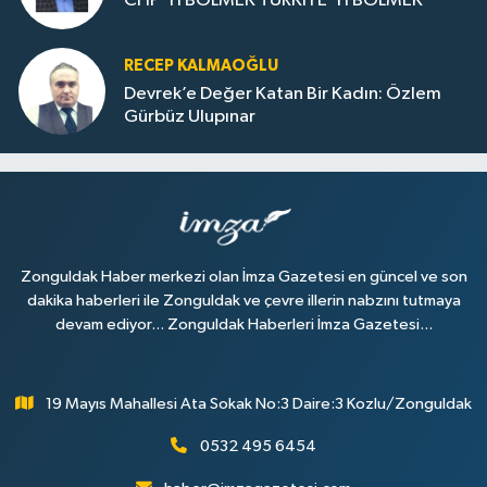
CHP'Yİ BÖLMEK TÜRKİYE'Yİ BÖLMEK
RECEP KALMAOĞLU
Devrek’e Değer Katan Bir Kadın: Özlem
Gürbüz Ulupınar
Zonguldak Haber merkezi olan İmza Gazetesi en güncel ve son
dakika haberleri ile Zonguldak ve çevre illerin nabzını tutmaya
devam ediyor... Zonguldak Haberleri İmza Gazetesi...
19 Mayıs Mahallesi Ata Sokak No:3 Daire:3 Kozlu/Zonguldak
0532 495 6454