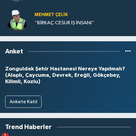
MEHMET ÇELIK
“BİRKAÇ CESUR İŞ İNSANI”
Anket
Zonguldak Şehir Hastanesi Nereye Yapılmalı?
(Alaplı, Çaycuma, Devrek, Ereğli, Gökçebey,
Kilimli, Kozlu)
Ankete Katıl
Trend Haberler
1