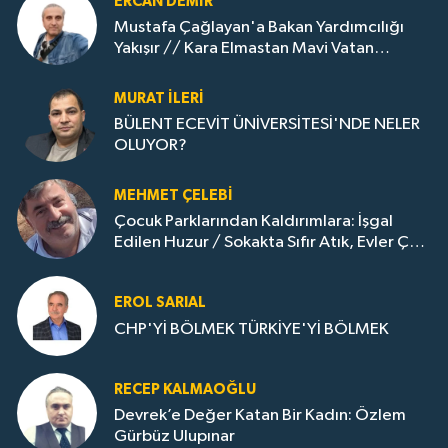
ERCAN DEMIR
Mustafa Çağlayan'a Bakan Yardımcılığı
Yakışır // ​Kara Elmastan Mavi Vatan
Gazına: Zonguldak'ın Dönüşümü..
MURAT İLERI
BÜLENT ECEVİT ÜNİVERSİTESİ'NDE NELER
OLUYOR?
MEHMET ÇELEBI
Çocuk Parklarından Kaldırımlara: İşgal
Edilen Huzur / Sokakta Sıfır Atık, Evler Çöp
Dolu
EROL SARIAL
CHP'Yİ BÖLMEK TÜRKİYE'Yİ BÖLMEK
RECEP KALMAOĞLU
Devrek’e Değer Katan Bir Kadın: Özlem
Gürbüz Ulupınar