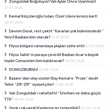
Zonguldak Boğuluyor! Vali Aylar Önce Uyarmıştı!
27.07.2026
Kemal Kılıçdaroğlu’ndan; Özel’cilere kırmızı kart!
20.07.2026
Devrim Dural, rest çekti! “Kararlar yok hükmündedir”
Yeni İl Başkanı kim olacak?
13.07.2026
Filyos bölgesi vatandaşa plajları zehir etti!
07.07.2026
Filyos Sahili'ni paraya çevirdi! Başkan Acar’a büyük
tepki! Cenazeleri kim kaldıracak?
29.06.2026
DOMUZBURNU!
22.06.2026
Başarır’dan olay sözler! Bay Kemal’e “Proje” dedi!
Tekin “ZIP-ZIP” siyasetçiler!
15.06.2026
Vali Zonguldak’ı rahatlattı! “Üretken ve daha güçlü
TTK”
08.06.2026
Yazık çok yazık! Kaderine mi terkedildi?
02.06.2026