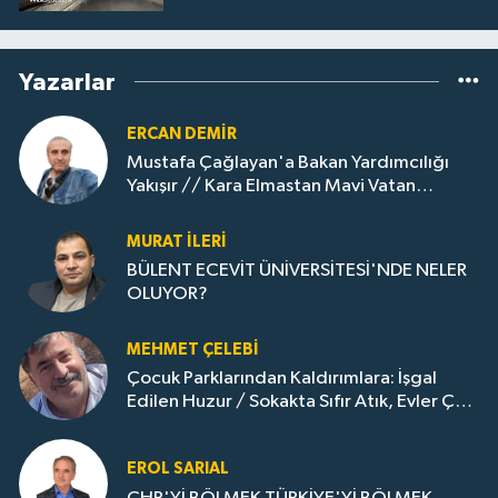
Yazarlar
ERCAN DEMIR
Mustafa Çağlayan'a Bakan Yardımcılığı
Yakışır // ​Kara Elmastan Mavi Vatan
Gazına: Zonguldak'ın Dönüşümü..
MURAT İLERI
BÜLENT ECEVİT ÜNİVERSİTESİ'NDE NELER
OLUYOR?
MEHMET ÇELEBI
Çocuk Parklarından Kaldırımlara: İşgal
Edilen Huzur / Sokakta Sıfır Atık, Evler Çöp
Dolu
EROL SARIAL