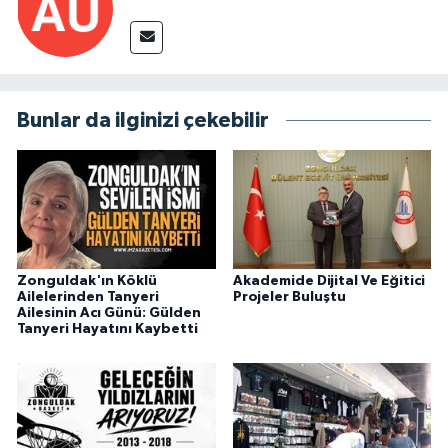
Bunlar da ilginizi çekebilir
Zonguldak'ın Köklü
Akademide Dijital Ve Eğitici
Ailelerinden Tanyeri
Projeler Buluştu
Ailesinin Acı Günü: Gülden
Tanyeri Hayatını Kaybetti