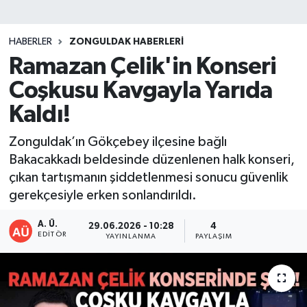
DEVREK
HABERLER
ZONGULDAK HABERLERI
DÜZCE
Ramazan Çelik'in Konseri
Coşkusu Kavgayla Yarıda
EREĞLİ
Kaldı!
GÖKÇEBEY
Zonguldak’ın Gökçebey ilçesine bağlı
Bakacakkadı beldesinde düzenlenen halk konseri,
KARABÜK
çıkan tartışmanın şiddetlenmesi sonucu güvenlik
gerekçesiyle erken sonlandırıldı.
KASTAMONU
A. Ü.
29.06.2026 - 10:28
4
EDITÖR
YAYINLANMA
PAYLAŞIM