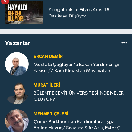
5
Zonguldak İle Filyos Arası 16
Dakikaya Düşüyor!
Yazarlar
ERCAN DEMIR
Mustafa Çağlayan'a Bakan Yardımcılığı
Yakışır // ​Kara Elmastan Mavi Vatan
Gazına: Zonguldak'ın Dönüşümü..
MURAT İLERI
BÜLENT ECEVİT ÜNİVERSİTESİ'NDE NELER
OLUYOR?
MEHMET ÇELEBI
Çocuk Parklarından Kaldırımlara: İşgal
Edilen Huzur / Sokakta Sıfır Atık, Evler Çöp