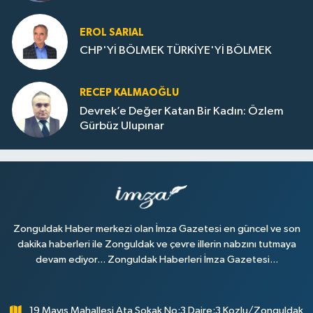
Dolu
EROL SARIAL
CHP'Yİ BÖLMEK TÜRKİYE'Yİ BÖLMEK
RECEP KALMAOĞLU
Devrek’e Değer Katan Bir Kadın: Özlem
Gürbüz Ulupınar
Zonguldak Haber merkezi olan İmza Gazetesi en güncel ve son
dakika haberleri ile Zonguldak ve çevre illerin nabzını tutmaya
devam ediyor... Zonguldak Haberleri İmza Gazetesi...
19 Mayıs Mahallesi Ata Sokak No:3 Daire:3 Kozlu/Zonguldak