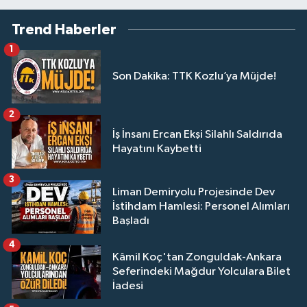
Trend Haberler
1
Son Dakika: TTK Kozlu’ya Müjde!
2
İş İnsanı Ercan Ekşi Silahlı Saldırıda
Hayatını Kaybetti
3
Liman Demiryolu Projesinde Dev
İstihdam Hamlesi: Personel Alımları
Başladı
4
Kâmil Koç'tan Zonguldak-Ankara
Seferindeki Mağdur Yolculara Bilet
İadesi