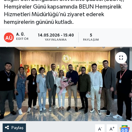
Hemşireler Günü kapsamında BEUN Hemşirelik
DEVREK
Hizmetleri Müdürlüğü’nü ziyaret ederek
hemşirelerin gününü kutladı.
DÜZCE
A. Ü.
14.05.2026 - 15:40
5
EDITÖR
EREĞLİ
YAYINLANMA
PAYLAŞIM
GÖKÇEBEY
KARABÜK
KASTAMONU
Paylaş
-
+
A
A