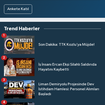
Ankete Katıl
Trend Haberler
1
Son Dakika: TTK Kozlu’ya Müjde!
2
İş İnsanı Ercan Ekşi Silahlı Saldırıda
Hayatını Kaybetti
3
Liman Demiryolu Projesinde Dev
İstihdam Hamlesi: Personel Alımları
Başladı
4