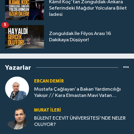
Kâmil Koç'tan Zonguldak-Ankara
Seferindeki Mağdur Yolculara Bilet
İadesi
5
Zonguldak İle Filyos Arası 16
Dakikaya Düşüyor!
Yazarlar
ERCAN DEMIR
Mustafa Çağlayan'a Bakan Yardımcılığı
Yakışır // ​Kara Elmastan Mavi Vatan
Gazına: Zonguldak'ın Dönüşümü..
MURAT İLERI
BÜLENT ECEVİT ÜNİVERSİTESİ'NDE NELER
OLUYOR?