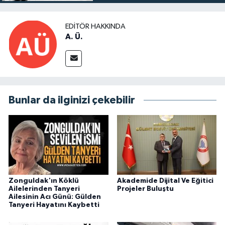
EDITÖR HAKKINDA
A. Ü.
Bunlar da ilginizi çekebilir
Zonguldak'ın Köklü
Akademide Dijital Ve Eğitici
Ailelerinden Tanyeri
Projeler Buluştu
Ailesinin Acı Günü: Gülden
Tanyeri Hayatını Kaybetti