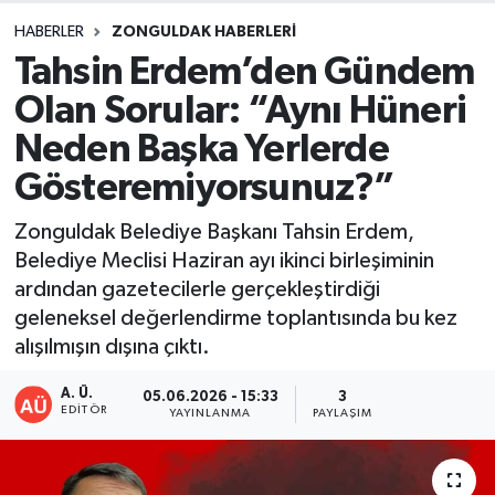
HABERLER
ZONGULDAK HABERLERI
DEVREK
Tahsin Erdem’den Gündem
DÜZCE
Olan Sorular: “Aynı Hüneri
Neden Başka Yerlerde
EREĞLİ
Gösteremiyorsunuz?”
GÖKÇEBEY
Zonguldak Belediye Başkanı Tahsin Erdem,
Belediye Meclisi Haziran ayı ikinci birleşiminin
KARABÜK
ardından gazetecilerle gerçekleştirdiği
geleneksel değerlendirme toplantısında bu kez
KASTAMONU
alışılmışın dışına çıktı.
A. Ü.
05.06.2026 - 15:33
3
EDITÖR
YAYINLANMA
PAYLAŞIM