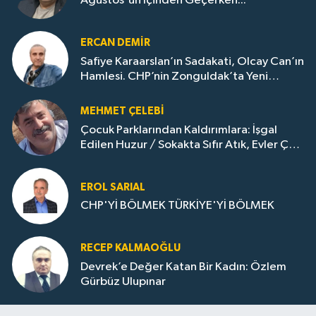
Ağustos'un İçinden Geçerken...
ERCAN DEMIR
Safiye Karaarslan’ın Sadakati, Olcay Can’ın
Hamlesi. CHP’nin Zonguldak’ta Yeni
Dönemi..
MEHMET ÇELEBI
Çocuk Parklarından Kaldırımlara: İşgal
Edilen Huzur / Sokakta Sıfır Atık, Evler Çöp
Dolu
EROL SARIAL
CHP'Yİ BÖLMEK TÜRKİYE'Yİ BÖLMEK
RECEP KALMAOĞLU
Devrek’e Değer Katan Bir Kadın: Özlem
Gürbüz Ulupınar