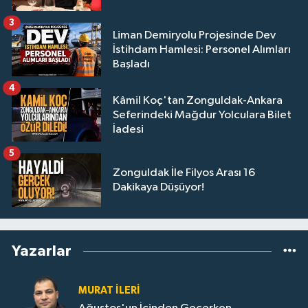
3
Liman Demiryolu Projesinde Dev
İstihdam Hamlesi: Personel Alımları
Başladı
4
Kâmil Koç'tan Zonguldak-Ankara
Seferindeki Mağdur Yolculara Bilet
İadesi
5
Zonguldak İle Filyos Arası 16
Dakikaya Düşüyor!
Yazarlar
MURAT İLERI