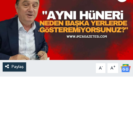
Paylaş
-
+
A
A