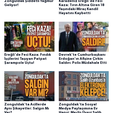
Zonguldak Şiddetli Yağmur
Karadeniz Ereğli'de Feci
Geliyor!
Kaza: Tırın Altına Giren 18
Yaşındaki Miraç Kandil
Hayatını Kaybetti
Ereğli'de Feci Kaza: Fındık
Devrek’te Cumhurbaşkanı
İşçilerini Taşıyan Patpat
Erdoğan’ın Afişine Çirkin
Şarampole Uçtu!
Saldırı: Polis Müdahale Etti
Zonguldak'ta Acillerde
Zonguldak'ta Sosyal
Aynı Şikayetler: Salgın Mı
Medya Paylaşımına Ev
Var?
Hapsi: Meclis Üyesi Salih