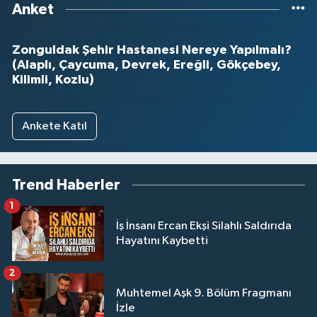
Anket
Zonguldak Şehir Hastanesi Nereye Yapılmalı?
(Alaplı, Çaycuma, Devrek, Ereğli, Gökçebey,
Kilimli, Kozlu)
Ankete Katıl
Trend Haberler
1
İş İnsanı Ercan Ekşi Silahlı Saldırıda
Hayatını Kaybetti
2
Muhtemel Aşk 9. Bölüm Fragmanı
İzle