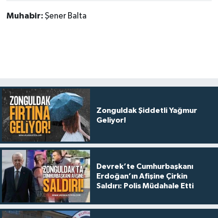
Muhabir:
Şener Balta
Zonguldak Şiddetli Yağmur
Geliyor!
Devrek’te Cumhurbaşkanı
Erdoğan’ın Afişine Çirkin
Saldırı: Polis Müdahale Etti