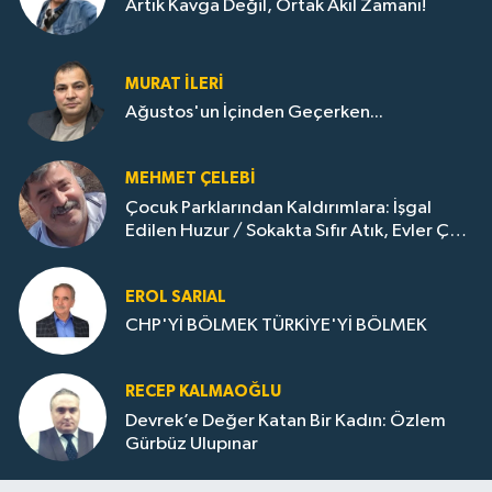
Artık Kavga Değil, Ortak Akıl Zamanı!
MURAT İLERI
Ağustos'un İçinden Geçerken...
MEHMET ÇELEBI
Çocuk Parklarından Kaldırımlara: İşgal
Edilen Huzur / Sokakta Sıfır Atık, Evler Çöp
Dolu
EROL SARIAL
CHP'Yİ BÖLMEK TÜRKİYE'Yİ BÖLMEK
RECEP KALMAOĞLU
Devrek’e Değer Katan Bir Kadın: Özlem
Gürbüz Ulupınar