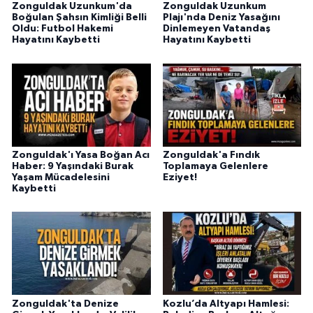
Zonguldak Uzunkum'da
Zonguldak Uzunkum
Boğulan Şahsın Kimliği Belli
Plajı'nda Deniz Yasağını
Oldu: Futbol Hakemi
Dinlemeyen Vatandaş
Hayatını Kaybetti
Hayatını Kaybetti
Zonguldak'ı Yasa Boğan Acı
Zonguldak'a Fındık
Haber: 9 Yaşındaki Burak
Toplamaya Gelenlere
Yaşam Mücadelesini
Eziyet!
Kaybetti
Zonguldak'ta Denize
Kozlu’da Altyapı Hamlesi: