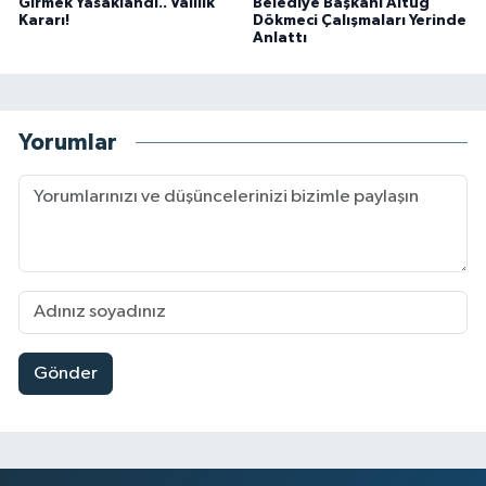
Girmek Yasaklandı.. Valilik
Belediye Başkanı Altuğ
Kararı!
Dökmeci Çalışmaları Yerinde
Anlattı
Yorumlar
Gönder