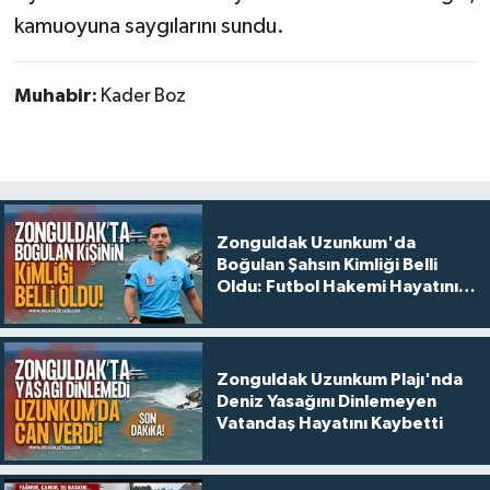
kamuoyuna saygılarını sundu.
Muhabir:
Kader Boz
Zonguldak Uzunkum'da
Boğulan Şahsın Kimliği Belli
Oldu: Futbol Hakemi Hayatını
Kaybetti
Zonguldak Uzunkum Plajı'nda
Deniz Yasağını Dinlemeyen
Vatandaş Hayatını Kaybetti