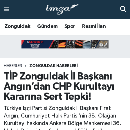
ZONGULDAK
Zonguldak Nöbetçi Eczaneler
Zonguldak
Gündem
Spor
Resmi İlan
Anasayfa
Zonguldak Hava Durumu
ALAPLI
Zonguldak Trafik Yoğunluk Haritası
HABERLER
ZONGULDAK HABERLERI
KOZLU
Süper Lig Puan Durumu ve Fikstür
TİP Zonguldak İl Başkanı
KİLİMLİ
Tüm Manşetler
Angın’dan CHP Kurultayı
Kararına Sert Tepki!
BARTIN
Son Dakika Haberleri
Türkiye İşçi Partisi Zonguldak İl Başkanı Fırat
BOLU
Haber Arşivi
Angın, Cumhuriyet Halk Partisi’nin 38. Olağan
Kurultayı hakkında Ankara Bölge Mahkemesi 36.
ÇAYCUMA