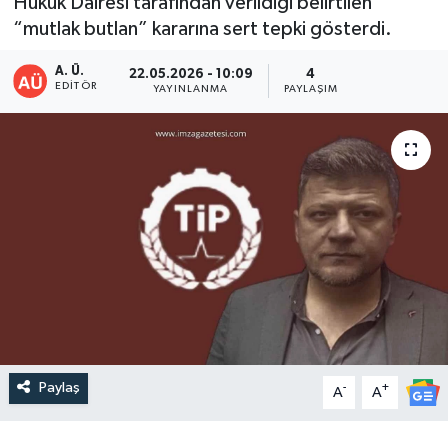
Hukuk Dairesi tarafından verildiği belirtilen
“mutlak butlan” kararına sert tepki gösterdi.
DEVREK
A. Ü.
22.05.2026 - 10:09
4
DÜZCE
EDITÖR
YAYINLANMA
PAYLAŞIM
EREĞLİ
GÖKÇEBEY
KARABÜK
KASTAMONU
Paylaş
-
+
A
A