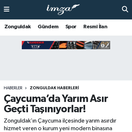
ZONGULDAK
Zonguldak Nöbetçi Eczaneler
Zonguldak
Gündem
Spor
Resmi İlan
Anasayfa
Zonguldak Hava Durumu
ALAPLI
Zonguldak Trafik Yoğunluk Haritası
KOZLU
Süper Lig Puan Durumu ve Fikstür
KİLİMLİ
Tüm Manşetler
HABERLER
ZONGULDAK HABERLERI
Çaycuma’da Yarım Asır
BARTIN
Son Dakika Haberleri
Geçti Taşınıyorlar!
BOLU
Haber Arşivi
Zonguldak’ın Çaycuma ilçesinde yarım asırdır
ÇAYCUMA
hizmet veren o kurum yeni modern binasına