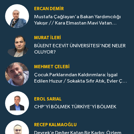
ERCAN DEMIR
Mustafa Çağlayan'a Bakan Yardımcılığı
Yakışır // ​Kara Elmastan Mavi Vatan
Gazına: Zonguldak'ın Dönüşümü..
MURAT İLERI
BÜLENT ECEVİT ÜNİVERSİTESİ'NDE NELER
OLUYOR?
MEHMET ÇELEBI
Çocuk Parklarından Kaldırımlara: İşgal
Edilen Huzur / Sokakta Sıfır Atık, Evler Çöp
Dolu
EROL SARIAL
CHP'Yİ BÖLMEK TÜRKİYE'Yİ BÖLMEK
RECEP KALMAOĞLU
Devrek’e Değer Katan Bir Kadın: Özlem