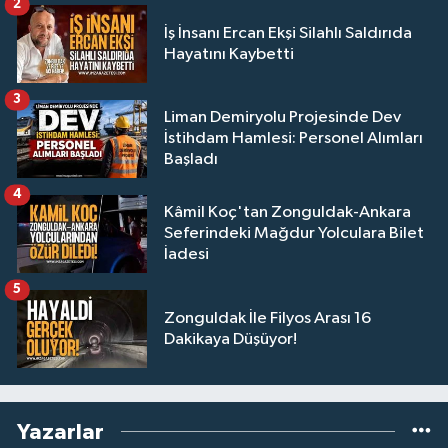
2
İş İnsanı Ercan Ekşi Silahlı Saldırıda
Hayatını Kaybetti
3
Liman Demiryolu Projesinde Dev
İstihdam Hamlesi: Personel Alımları
Başladı
4
Kâmil Koç'tan Zonguldak-Ankara
Seferindeki Mağdur Yolculara Bilet
İadesi
5
Zonguldak İle Filyos Arası 16
Dakikaya Düşüyor!
Yazarlar