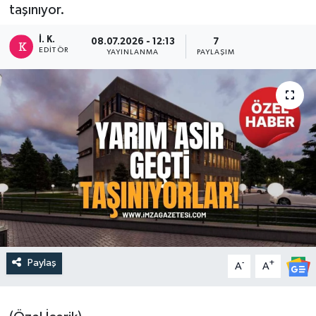
taşınıyor.
DEVREK
İ. K.
08.07.2026 - 12:13
7
EDITÖR
YAYINLANMA
PAYLAŞIM
DÜZCE
EREĞLİ
GÖKÇEBEY
KARABÜK
KASTAMONU
Paylaş
-
+
A
A