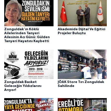
Zonguldak'ın Köklü
Akademide Dijital Ve Eğitici
Ailelerinden Tanyeri
Projeler Buluştu
Ailesinin Acı Günü: Gülden
Tanyeri Hayatını Kaybetti
Zonguldak Basket
JÖAK Store Tırı Zonguldak
Geleceğin Yıldızlarını
Sahilinde
Arıyor!