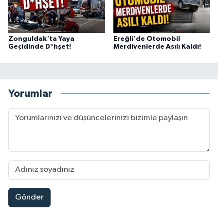
Zonguldak'ta Yaya
Ereğli'de Otomobil
Geçidinde D*hşet!
Merdivenlerde Asılı Kaldı!
Yorumlar
Gönder