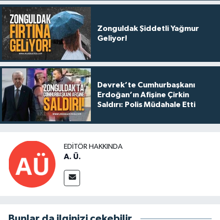
Zonguldak Şiddetli Yağmur
Geliyor!
Devrek’te Cumhurbaşkanı
Erdoğan’ın Afişine Çirkin
Saldırı: Polis Müdahale Etti
EDITÖR HAKKINDA
A. Ü.
Bunlar da ilginizi çekebilir