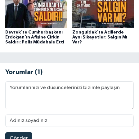
Devrek’te Cumhurbaşkanı
Zonguldak'ta Acillerde
Erdoğan’ın Afişine Çirkin
Aynı Şikayetler: Salgın Mı
Saldırı: Polis Müdahale Etti
Var?
Yorumlar (1)
Gönder