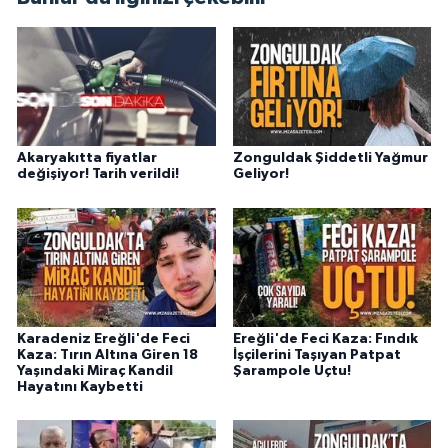
Akaryakıtta fiyatlar
Zonguldak Şiddetli Yağmur
değişiyor! Tarih verildi!
Geliyor!
Karadeniz Ereğli'de Feci
Ereğli'de Feci Kaza: Fındık
Kaza: Tırın Altına Giren 18
İşçilerini Taşıyan Patpat
Yaşındaki Miraç Kandil
Şarampole Uçtu!
Hayatını Kaybetti