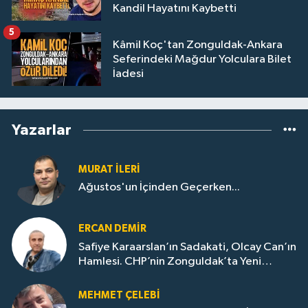
Kandil Hayatını Kaybetti
5
Kâmil Koç'tan Zonguldak-Ankara
Seferindeki Mağdur Yolculara Bilet
İadesi
Yazarlar
MURAT İLERI
Ağustos'un İçinden Geçerken...
ERCAN DEMIR
Safiye Karaarslan’ın Sadakati, Olcay Can’ın
Hamlesi. CHP’nin Zonguldak’ta Yeni
Dönemi..
MEHMET ÇELEBI