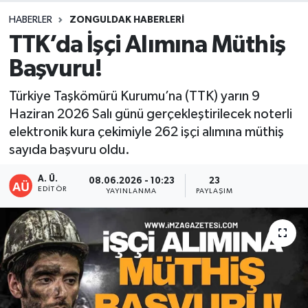
HABERLER
ZONGULDAK HABERLERI
DEVREK
TTK’da İşçi Alımına Müthiş
DÜZCE
Başvuru!
EREĞLİ
Türkiye Taşkömürü Kurumu’na (TTK) yarın 9
Haziran 2026 Salı günü gerçekleştirilecek noterli
GÖKÇEBEY
elektronik kura çekimiyle 262 işçi alımına müthiş
sayıda başvuru oldu.
KARABÜK
A. Ü.
08.06.2026 - 10:23
23
EDITÖR
YAYINLANMA
PAYLAŞIM
KASTAMONU