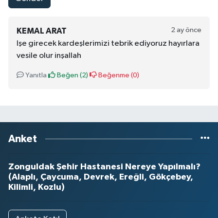
2 ay önce
KEMAL ARAT
Işe girecek kardeşlerimizi tebrik ediyoruz hayırlara
vesile olur inşallah
Yanıtla
Beğen (
2
)
Beğenme (
0
)
Anket
Zonguldak Şehir Hastanesi Nereye Yapılmalı?
(Alaplı, Çaycuma, Devrek, Ereğli, Gökçebey,
Kilimli, Kozlu)