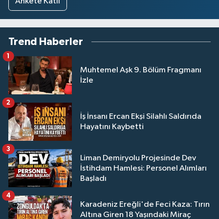
Ankete Katıl
Trend Haberler
1
Muhtemel Aşk 9. Bölüm Fragmanı
İzle
2
İş İnsanı Ercan Ekşi Silahlı Saldırıda
Hayatını Kaybetti
3
Liman Demiryolu Projesinde Dev
İstihdam Hamlesi: Personel Alımları
Başladı
4
Karadeniz Ereğli'de Feci Kaza: Tırın
Altına Giren 18 Yaşındaki Miraç