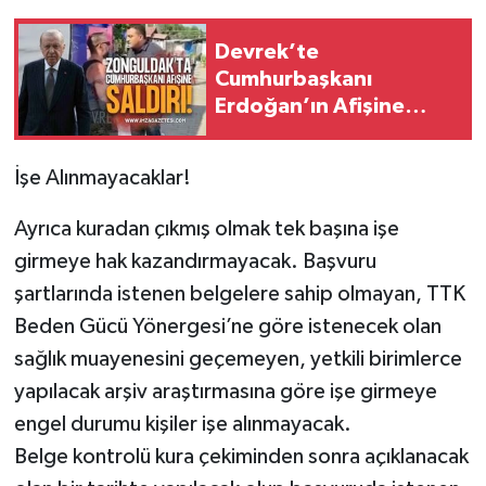
Devrek’te
Cumhurbaşkanı
Erdoğan’ın Afişine
Çirkin Saldırı: Polis
Müdahale Etti
İşe Alınmayacaklar!
Ayrıca kuradan çıkmış olmak tek başına işe
girmeye hak kazandırmayacak. Başvuru
şartlarında istenen belgelere sahip olmayan, TTK
Beden Gücü Yönergesi’ne göre istenecek olan
sağlık muayenesini geçemeyen, yetkili birimlerce
yapılacak arşiv araştırmasına göre işe girmeye
engel durumu kişiler işe alınmayacak.
Belge kontrolü kura çekiminden sonra açıklanacak