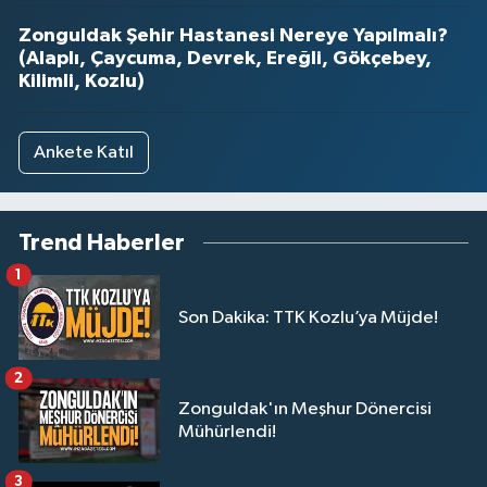
Zonguldak Şehir Hastanesi Nereye Yapılmalı?
(Alaplı, Çaycuma, Devrek, Ereğli, Gökçebey,
Kilimli, Kozlu)
Ankete Katıl
Trend Haberler
1
Son Dakika: TTK Kozlu’ya Müjde!
2
Zonguldak'ın Meşhur Dönercisi
Mühürlendi!
3