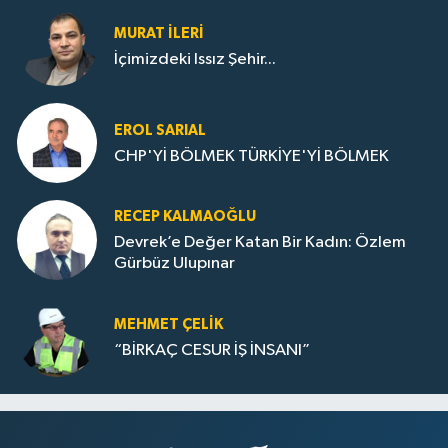
MURAT İLERI
İçimizdeki Issız Şehir...
EROL SARIAL
CHP'Yİ BÖLMEK TÜRKİYE'Yİ BÖLMEK
RECEP KALMAOĞLU
Devrek’e Değer Katan Bir Kadın: Özlem
Gürbüz Ulupınar
MEHMET ÇELIK
“BİRKAÇ CESUR İŞ İNSANI”