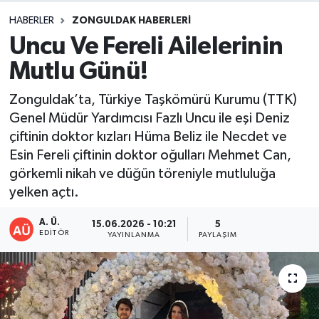
HABERLER
ZONGULDAK HABERLERI
DEVREK
Uncu Ve Fereli Ailelerinin
DÜZCE
Mutlu Günü!
EREĞLİ
Zonguldak’ta, Türkiye Taşkömürü Kurumu (TTK)
Genel Müdür Yardımcısı Fazlı Uncu ile eşi Deniz
GÖKÇEBEY
çiftinin doktor kızları Hüma Beliz ile Necdet ve
Esin Fereli çiftinin doktor oğulları Mehmet Can,
KARABÜK
görkemli nikah ve düğün töreniyle mutluluğa
yelken açtı.
KASTAMONU
A. Ü.
15.06.2026 - 10:21
5
EDITÖR
YAYINLANMA
PAYLAŞIM