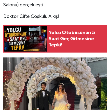
Salonu) gerçekleşti.
Doktor Çifte Coşkulu Alkış!
Yolcu Otobüsünün 5
Saat Geç Gitmesine
Tepki!