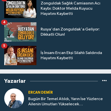
Zonguldak Sağlık Camiasının Acı
Kaybı: Doktor Melda Kuyucu
Hayatını Kaybetti
4
Rusya'dan Zonguldak'a Geliyor:
Dikkatli Olun!
5
İş İnsanı Ercan Ekşi Silahlı Saldırıda
Hayatını Kaybetti
Yazarlar
ERCAN DEMIR
Bugün Bir Temel Atıldı, Yarın İse Yüzlerce
Ailenin Umutları Yükselecek…