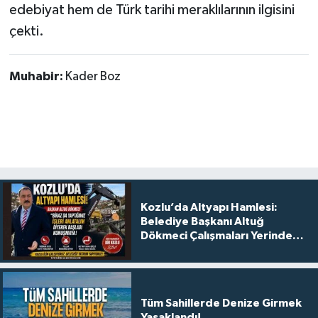
edebiyat hem de Türk tarihi meraklılarının ilgisini
çekti.
Muhabir:
Kader Boz
Kozlu’da Altyapı Hamlesi:
Belediye Başkanı Altuğ
Dökmeci Çalışmaları Yerinde
Anlattı
Tüm Sahillerde Denize Girmek
Yasaklandı!