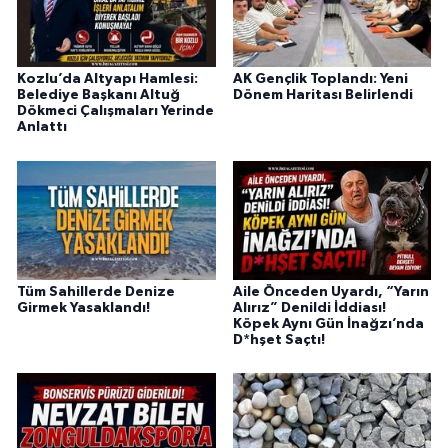
Kozlu’da Altyapı Hamlesi:
AK Gençlik Toplandı: Yeni
Belediye Başkanı Altuğ
Dönem Haritası Belirlendi
Dökmeci Çalışmaları Yerinde
Anlattı
Tüm Sahillerde Denize
Aile Önceden Uyardı, “Yarın
Girmek Yasaklandı!
Alırız” Denildi İddiası!
Köpek Aynı Gün İnağzı’nda
D*hşet Saçtı!