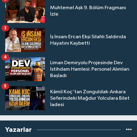
Muhtemel Aşk 9. Bölüm Fragmanı
İzle
3
İş İnsanı Ercan Ekşi Silahlı Saldırıda
Hayatını Kaybetti
4
Liman Demiryolu Projesinde Dev
İstihdam Hamlesi: Personel Alımları
Başladı
5
Kâmil Koç'tan Zonguldak-Ankara
Seferindeki Mağdur Yolculara Bilet
İadesi
Yazarlar