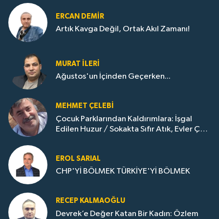
ERCAN DEMIR
Artık Kavga Değil, Ortak Akıl Zamanı!
MURAT İLERI
Ağustos'un İçinden Geçerken...
MEHMET ÇELEBI
Çocuk Parklarından Kaldırımlara: İşgal
Edilen Huzur / Sokakta Sıfır Atık, Evler Çöp
Dolu
EROL SARIAL
CHP'Yİ BÖLMEK TÜRKİYE'Yİ BÖLMEK
RECEP KALMAOĞLU
Devrek’e Değer Katan Bir Kadın: Özlem