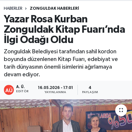
HABERLER
ZONGULDAK HABERLERI
DEVREK
Yazar Rosa Kurban
DÜZCE
Zonguldak Kitap Fuarı’nda
İlgi Odağı Oldu
EREĞLİ
Zonguldak Belediyesi tarafından sahil kordon
GÖKÇEBEY
boyunda düzenlenen Kitap Fuarı, edebiyat ve
tarih dünyasının önemli isimlerini ağırlamaya
KARABÜK
devam ediyor.
KASTAMONU
A. Ü.
16.05.2026 - 17:01
4
EDITÖR
YAYINLANMA
PAYLAŞIM