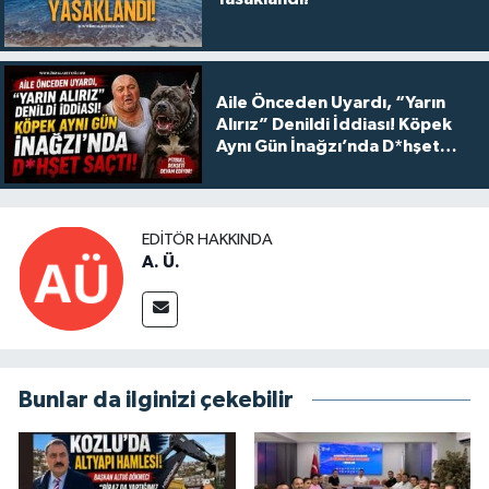
Aile Önceden Uyardı, “Yarın
Alırız” Denildi İddiası! Köpek
Aynı Gün İnağzı’nda D*hşet
Saçtı!
EDITÖR HAKKINDA
A. Ü.
Bunlar da ilginizi çekebilir