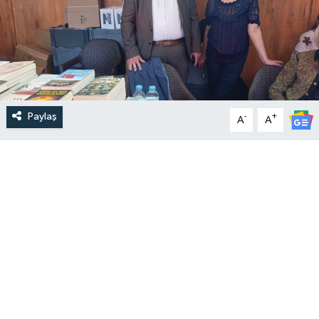
Paylaş
-
+
A
A