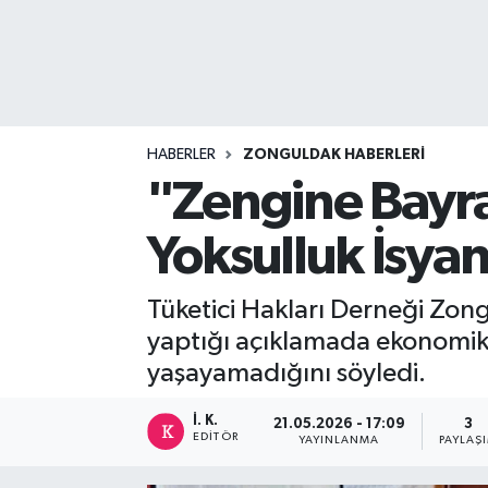
DEVREK
DÜZCE
EREĞLİ
HABERLER
ZONGULDAK HABERLERI
"Zengine Bayra
GÖKÇEBEY
Yoksulluk İsyan
KARABÜK
Tüketici Hakları Derneği Zon
KASTAMONU
yaptığı açıklamada ekonomik k
yaşayamadığını söyledi.
İ. K.
21.05.2026 - 17:09
3
EDITÖR
YAYINLANMA
PAYLAŞ