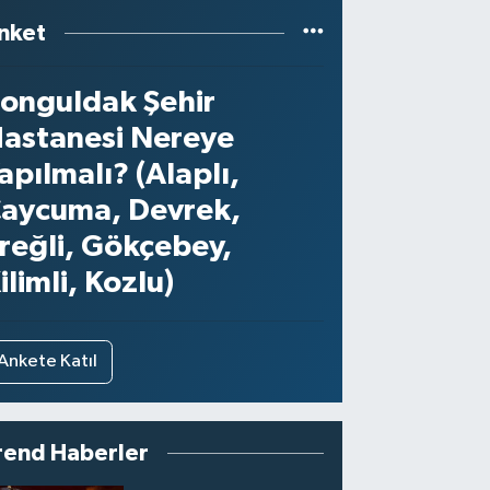
nket
onguldak Şehir
astanesi Nereye
apılmalı? (Alaplı,
aycuma, Devrek,
reğli, Gökçebey,
ilimli, Kozlu)
Ankete Katıl
rend Haberler