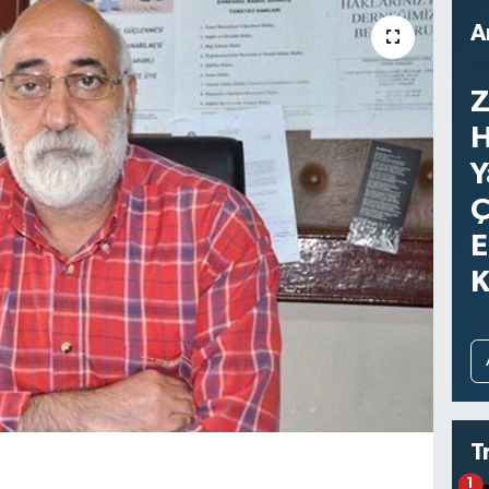
A
Z
H
Y
Ç
E
K
T
1