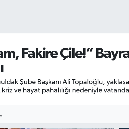
m, Fakire Çile!” Bayr
ı
guldak Şube Başkanı Ali Topaloğlu, yakla
riz ve hayat pahalılığı nedeniyle vatanda
IM