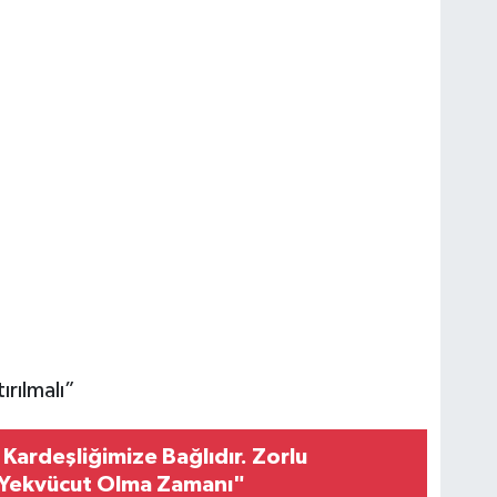
ırılmalı”
 Kardeşliğimize Bağlıdır. Zorlu
Yekvücut Olma Zamanı"