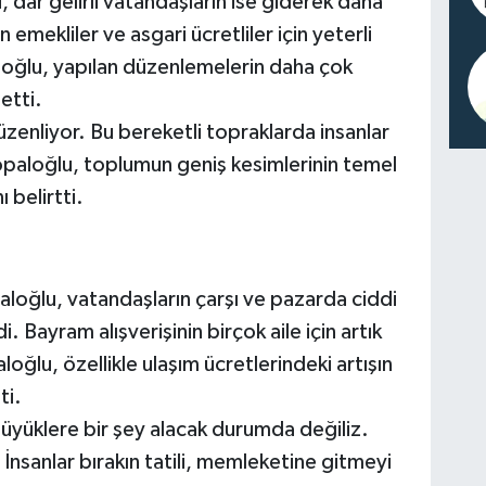
, dar gelirli vatandaşların ise giderek daha
n emekliler ve asgari ücretliler için yeterli
loğlu, yapılan düzenlemelerin daha çok
etti.
zenliyor. Bu bereketli topraklarda insanlar
paloğlu, toplumun geniş kesimlerinin temel
 belirtti.
aloğlu, vatandaşların çarşı ve pazarda ciddi
. Bayram alışverişinin birçok aile için artık
loğlu, özellikle ulaşım ücretlerindeki artışın
ti.
yüklere bir şey alacak durumda değiliz.
nsanlar bırakın tatili, memleketine gitmeyi