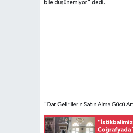
bile düşünemiyor” dedi.
“Dar Gelirlilerin Satın Alma Gücü Art
"İstikbalimiz
Coğrafyada 