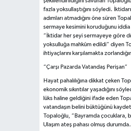
şekillendirildiğini savunan Topaloğlu
fazla yoksullaştığını söyledi. İktidarı
adımları atmadığını öne süren Topa
sermaye kesimini koruduğunu iddia 
“İktidar her şeyi sermayeye göre dü
yoksulluğa mahkûm edildi” diyen To
ihtiyaçlarını karşılamakta zorlandığını
“Çarşı Pazarda Vatandaş Perişan”
Hayat pahalılığına dikkat çeken Top
ekonomik sıkıntılar yaşadığını söyledi
lüks haline geldiğini ifade eden Topa
vatandaşın belini büktüğünü kaydet
Topaloğlu, “Bayramda çocuklara, bü
Ulaşım ateş pahası olmuş durumda. İ