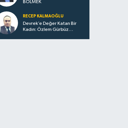
BÖLMEK
RECEP KALMAOĞLU
Devrek’e Değer Katan Bir
Kadın: Özlem Gürbüz
Ulupınar