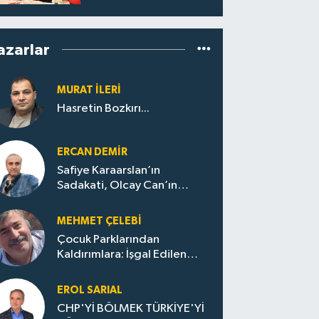
azarlar
MURAT İLERI
Hasretin Bozkırı...
ERCAN DEMIR
Safiye Karaarslan’ın
Sadakati, Olcay Can’ın
Hamlesi. CHP’nin
Zonguldak’ta Yeni Dönemi..
MEHMET ÇELEBI
Çocuk Parklarından
Kaldırımlara: İşgal Edilen
Huzur / Sokakta Sıfır Atık,
Evler Çöp Dolu
EROL SARIAL
CHP'Yİ BÖLMEK TÜRKİYE'Yİ