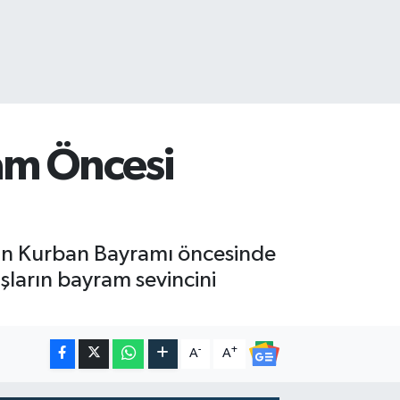
am Öncesi
şan Kurban Bayramı öncesinde
şların bayram sevincini
-
+
A
A