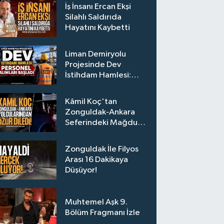
İş İnsanı Ercan Ekşi
Silahlı Saldırıda
Hayatını Kaybetti
Liman Demiryolu
Projesinde Dev
İstihdam Hamlesi:
Personel Alımları
Başladı
Kâmil Koç'tan
Zonguldak-Ankara
Seferindeki Mağdur
Yolculara Bilet İadesi
Zonguldak İle Filyos
Arası 16 Dakikaya
Düşüyor!
Muhtemel Aşk 9.
Bölüm Fragmanı İzle