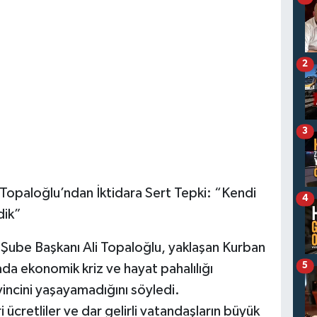
2
3
i Topaloğlu’ndan İktidara Sert Tepki: “Kendi
4
dik”
 Şube Başkanı Ali Topaloğlu, yaklaşan Kurban
5
a ekonomik kriz ve hayat pahalılığı
incini yaşayamadığını söyledi.
i ücretliler ve dar gelirli vatandaşların büyük