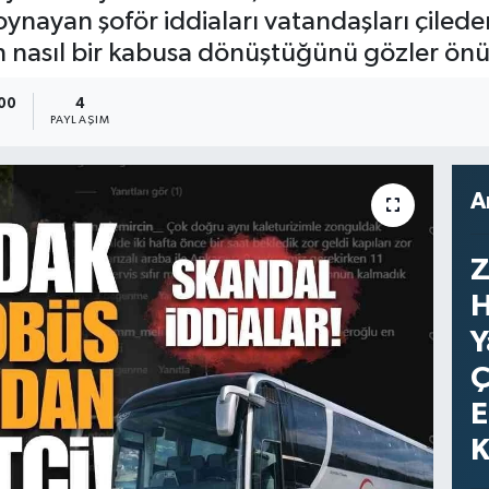
oynayan şoför iddiaları vatandaşları çiled
n nasıl bir kabusa dönüştüğünü gözler önü
:00
4
PAYLAŞIM
A
Z
H
Y
Ç
E
K