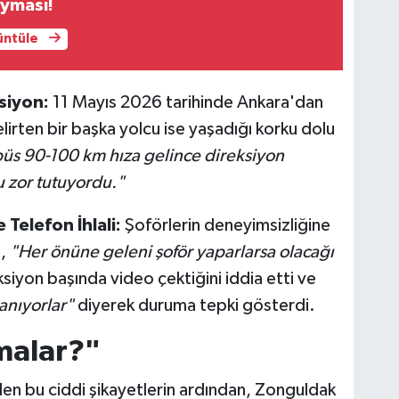
yması!
rüntüle
siyon:
11 Mayıs 2026 tarihinde Ankara'dan
lirten bir başka yolcu ise yaşadığı korku dolu
üs 90-100 km hıza gelince direksiyon
u zor tutuyordu."
 Telefon İhlali:
Şoförlerin deneyimsizliğine
ş,
"Her önüne geleni şoför yaparlarsa olacağı
ksiyon başında video çektiğini iddia etti ve
anıyorlar"
diyerek duruma tepki gösterdi.
malar?"
en bu ciddi şikayetlerin ardından, Zonguldak