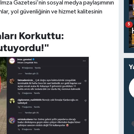
rı İmza Gazetesi'nin sosyal medya paylaşımının
mlar, yol güvenliğinin ve hizmet kalitesinin
5
ları Korkuttu:
utuyordu!"
Y