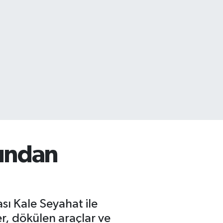
sından
sı Kale Seyahat ile
er, dökülen araçlar ve