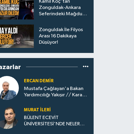
Kâmil Koç'tan
Zonguldak-Ankara
Seferindeki Mağdur
Yolculara Bilet İadesi
Zonguldak İle Filyos
Arası 16 Dakikaya
Düşüyor!
azarlar
ERCAN DEMIR
Mustafa Çağlayan'a Bakan
Yardımcılığı Yakışır // ​Kara
Elmastan Mavi Vatan Gazına:
Zonguldak'ın Dönüşümü..
MURAT İLERI
BÜLENT ECEVİT
ÜNİVERSİTESİ'NDE NELER
OLUYOR?