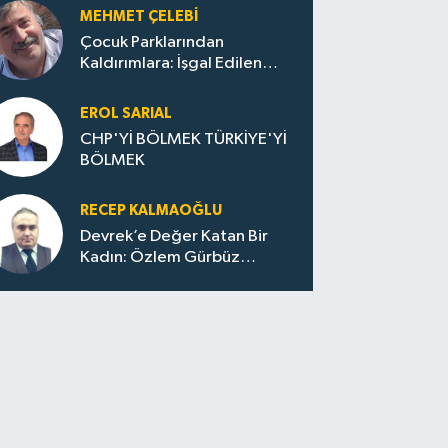
MEHMET ÇELEBI
Çocuk Parklarından
Kaldırımlara: İşgal Edilen
Huzur / Sokakta Sıfır Atık,
Evler Çöp Dolu
EROL SARIAL
CHP'Yİ BÖLMEK TÜRKİYE'Yİ
BÖLMEK
RECEP KALMAOĞLU
Devrek’e Değer Katan Bir
Kadın: Özlem Gürbüz
Ulupınar