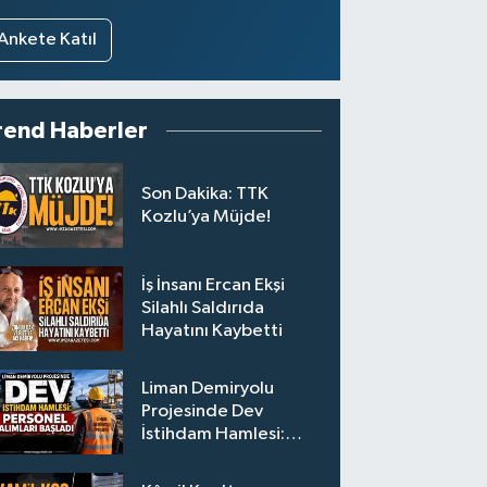
Ankete Katıl
rend Haberler
Son Dakika: TTK
Kozlu’ya Müjde!
İş İnsanı Ercan Ekşi
Silahlı Saldırıda
Hayatını Kaybetti
Liman Demiryolu
Projesinde Dev
İstihdam Hamlesi:
Personel Alımları
Başladı