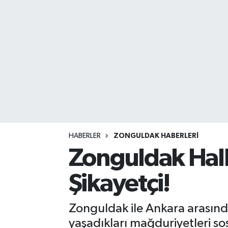
DEVREK
DÜZCE
EREĞLİ
GÖKÇEBEY
KARABÜK
HABERLER
ZONGULDAK HABERLERI
KASTAMONU
Zonguldak Hal
Şikayetçi!
Zonguldak ile Ankara arasında
yaşadıkları mağduriyetleri sos