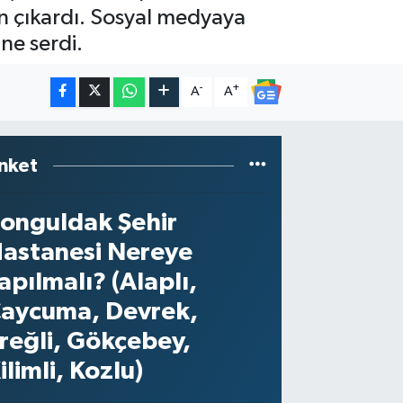
en çıkardı. Sosyal medyaya
ne serdi.
-
+
A
A
nket
onguldak Şehir
astanesi Nereye
apılmalı? (Alaplı,
aycuma, Devrek,
reğli, Gökçebey,
ilimli, Kozlu)