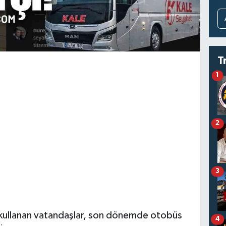
T
1
2
3
 kullanan vatandaşlar, son dönemde otobüs
4