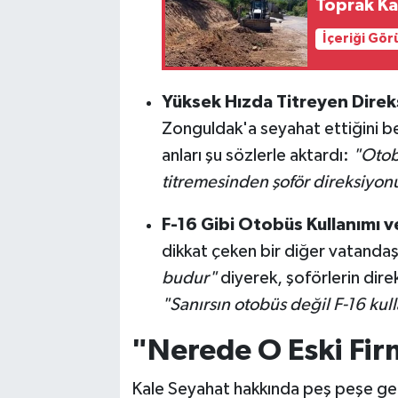
Toprak Ka
İçeriği Gö
Yüksek Hızda Titreyen Direk
Zonguldak'a seyahat ettiğini be
anları şu sözlerle aktardı:
"Otob
titremesinden şoför direksiyon
F-16 Gibi Otobüs Kullanımı ve
dikkat çeken bir diğer vatanda
budur"
diyerek, şoförlerin dire
"Sanırsın otobüs değil F-16 kull
"Nerede O Eski Fir
Kale Seyahat hakkında peş peşe gel