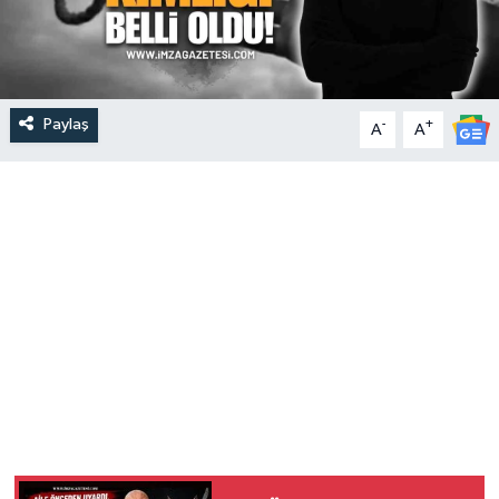
Paylaş
-
+
A
A