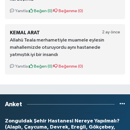
Yanıtla
Beğen (
0
)
Beğenme (
0
)
2 ay önce
KEMAL ARAT
Allahü Teala merhametiyle muamele eylesin
mahallemizde oturuyordu aynı hastanede
yatmıştık iyi bir insandı
Yanıtla
Beğen (
0
)
Beğenme (
0
)
Anket
Zonguldak Şehir Hastanesi Nereye Yapılmalı?
(Alaplı, Çaycuma, Devrek, Ereğli, Gökçebey,