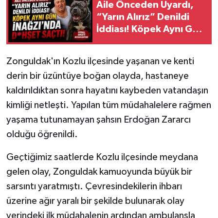
Aile Önceden Uyardı,
“Yarın Alırız” Denildi
İddiası! Köpek Aynı Gün
İnağzı’nda D*hşet
Saçtı!
Zonguldak'ın Kozlu ilçesinde yaşanan ve kenti
derin bir üzüntüye boğan olayda, hastaneye
kaldırıldıktan sonra hayatını kaybeden vatandaşın
kimliği netleşti. Yapılan tüm müdahalelere rağmen
yaşama tutunamayan şahsın Erdoğan Zararcı
olduğu öğrenildi.
Geçtiğimiz saatlerde Kozlu ilçesinde meydana
gelen olay, Zonguldak kamuoyunda büyük bir
sarsıntı yaratmıştı. Çevresindekilerin ihbarı
üzerine ağır yaralı bir şekilde bulunarak olay
yerindeki ilk müdahalenin ardından ambulansla