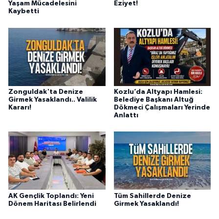
Yaşam Mücadelesini
Eziyet!
Kaybetti
Zonguldak'ta Denize
Kozlu’da Altyapı Hamlesi:
Girmek Yasaklandı.. Valilik
Belediye Başkanı Altuğ
Kararı!
Dökmeci Çalışmaları Yerinde
Anlattı
AK Gençlik Toplandı: Yeni
Tüm Sahillerde Denize
Dönem Haritası Belirlendi
Girmek Yasaklandı!