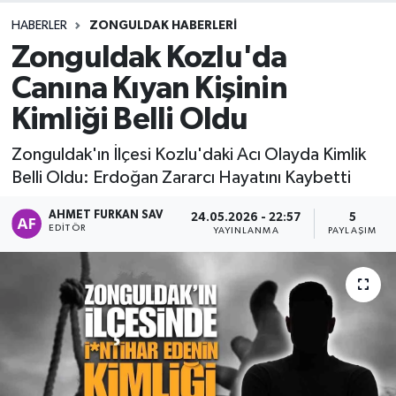
HABERLER
ZONGULDAK HABERLERI
DEVREK
Zonguldak Kozlu'da
DÜZCE
Canına Kıyan Kişinin
Kimliği Belli Oldu
EREĞLİ
Zonguldak'ın İlçesi Kozlu'daki Acı Olayda Kimlik
GÖKÇEBEY
Belli Oldu: Erdoğan Zararcı Hayatını Kaybetti
KARABÜK
AHMET FURKAN SAV
24.05.2026 - 22:57
5
EDITÖR
YAYINLANMA
PAYLAŞIM
KASTAMONU