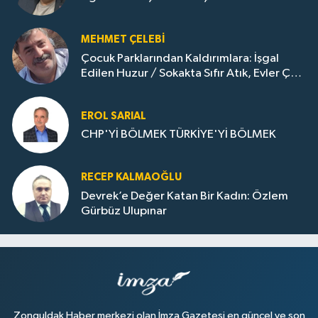
MEHMET ÇELEBI
Çocuk Parklarından Kaldırımlara: İşgal
Edilen Huzur / Sokakta Sıfır Atık, Evler Çöp
Dolu
EROL SARIAL
CHP'Yİ BÖLMEK TÜRKİYE'Yİ BÖLMEK
RECEP KALMAOĞLU
Devrek’e Değer Katan Bir Kadın: Özlem
Gürbüz Ulupınar
Zonguldak Haber merkezi olan İmza Gazetesi en güncel ve son