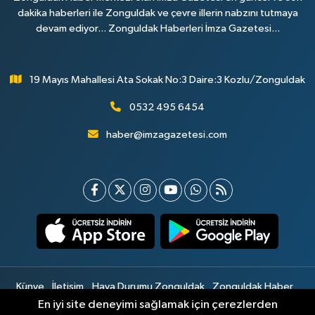
dakika haberleri ile Zonguldak ve çevre illerin nabzını tutmaya
devam ediyor... Zonguldak Haberleri İmza Gazetesi...
19 Mayıs Mahallesi Ata Sokak No:3 Daire:3 Kozlu/Zonguldak
0532 495 6454
haber@imzagazetesi.com
Künye
İletişim
Hava Durumu Zonguldak
Zonguldak Haber
Gizlilik Sözleşmesi
Hizmet Şartları
Sitemap
En iyi site deneyimi sağlamak için çerezlerden