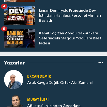
4
Liman Demiryolu Projesinde Dev
İstihdam Hamlesi: Personel Alımları
Başladı
5
Kâmil Koç'tan Zonguldak-Ankara
Seferindeki Mağdur Yolculara Bilet
İadesi
Yazarlar
ERCAN DEMIR
Artık Kavga Değil, Ortak Akıl Zamanı!
MURAT İLERI
Ağustos'un İçinden Geçerken...