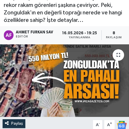
rekor rakam görenleri şaşkına çeviriyor. Peki,
Zonguldak'ın en değerli toprağı nerede ve hangi
özelliklere sahip? İşte detaylar...
AHMET FURKAN SAV
16.05.2026 - 19:25
8
EDITÖR
YAYINLANMA
PAYLAŞIM
Paylaş
-
+
A
A