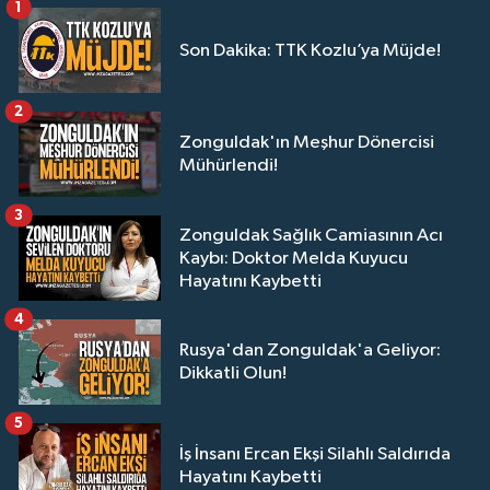
1
Son Dakika: TTK Kozlu’ya Müjde!
2
Zonguldak'ın Meşhur Dönercisi
Mühürlendi!
3
Zonguldak Sağlık Camiasının Acı
Kaybı: Doktor Melda Kuyucu
Hayatını Kaybetti
4
Rusya'dan Zonguldak'a Geliyor:
Dikkatli Olun!
5
İş İnsanı Ercan Ekşi Silahlı Saldırıda
Hayatını Kaybetti