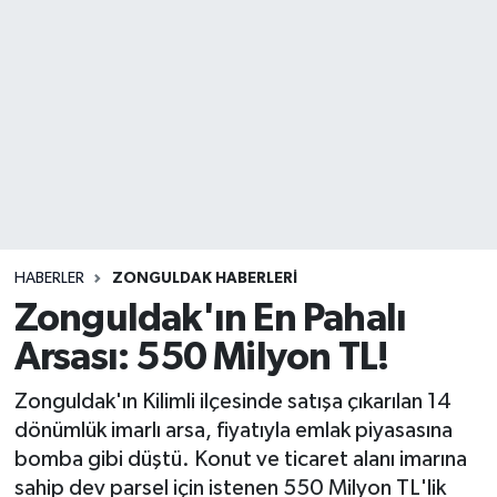
DEVREK
DÜZCE
EREĞLİ
GÖKÇEBEY
KARABÜK
HABERLER
ZONGULDAK HABERLERI
Zonguldak'ın En Pahalı
KASTAMONU
Arsası: 550 Milyon TL!
Zonguldak'ın Kilimli ilçesinde satışa çıkarılan 14
dönümlük imarlı arsa, fiyatıyla emlak piyasasına
bomba gibi düştü. Konut ve ticaret alanı imarına
sahip dev parsel için istenen 550 Milyon TL'lik