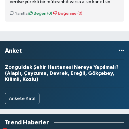
verilse yürekli bir müteahhit varsa alsın kar etsin
Yanıtla
Beğen (
0
)
Beğenme (
0
)
Anket
Zonguldak Şehir Hastanesi Nereye Yapılmalı?
(Alaplı, Çaycuma, Devrek, Ereğli, Gökçebey,
Kilimli, Kozlu)
Ankete Katıl
Trend Haberler