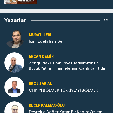
Yazarlar
MURAT İLERI
İçimizdeki Issız Şehir...
ERCAN DEMIR
Zonguldak Cumhuriyet Tarihimizin En
Büyük Yatırım Hamlelerinin Canlı Kanıtıdır!
EROL SARIAL
CHP'Yİ BÖLMEK TÜRKİYE'Yİ BÖLMEK
RECEP KALMAOĞLU
Devrek’e Değer Katan Bir Kadın: Özlem