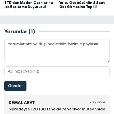
TTK’dan Maden Ocaklarına
Yolcu Otobüsünün 5 Saat
İşe Başlatma Duyurusu!
Geç Gitmesine Tepki!
Yorumlar (1)
Gönder
2 ay önce
KEMAL ARAT
Neredeyse 120 130 tane daire yapıyor müteahhide