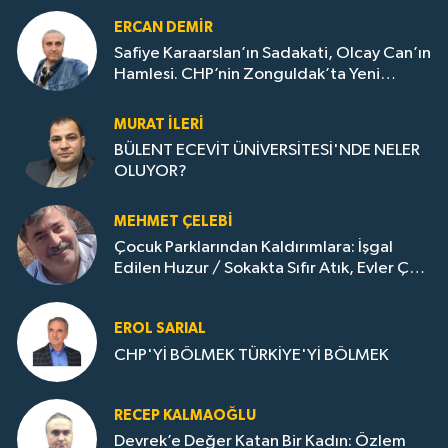
ERCAN DEMIR
Safiye Karaarslan’ın Sadakati, Olcay Can’ın
Hamlesi. CHP’nin Zonguldak’ta Yeni
Dönemi..
MURAT İLERI
BÜLENT ECEVİT ÜNİVERSİTESİ'NDE NELER
OLUYOR?
MEHMET ÇELEBI
Çocuk Parklarından Kaldırımlara: İşgal
Edilen Huzur / Sokakta Sıfır Atık, Evler Çöp
Dolu
EROL SARIAL
CHP'Yİ BÖLMEK TÜRKİYE'Yİ BÖLMEK
RECEP KALMAOĞLU
Devrek’e Değer Katan Bir Kadın: Özlem