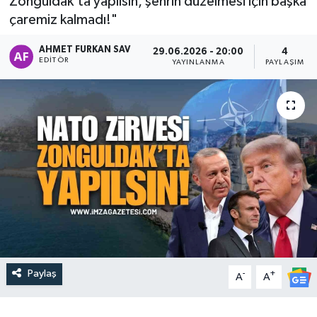
Zonguldak'ta yapılsın, şehrin düzelmesi için başka
çaremiz kalmadı!"
AHMET FURKAN SAV
29.06.2026 - 20:00
4
EDITÖR
YAYINLANMA
PAYLAŞIM
Paylaş
-
+
A
A