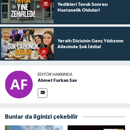
Yedikleri Tavuk Sonrası
Hastanelik Oldular!
Yeraltı Dizisinin Genç Yıldızının
Ailesinde Şok İddia!
EDITÖR HAKKINDA
Ahmet Furkan Sav
Bunlar da ilginizi çekebilir