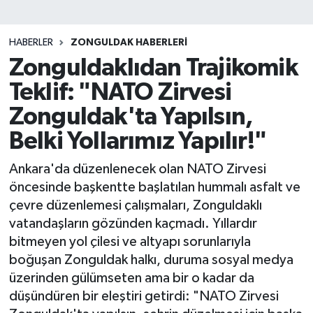
DEVREK
HABERLER
ZONGULDAK HABERLERI
DÜZCE
Zonguldaklıdan Trajikomik
Teklif: "NATO Zirvesi
EREĞLİ
Zonguldak'ta Yapılsın,
GÖKÇEBEY
Belki Yollarımız Yapılır!"
KARABÜK
Ankara'da düzenlenecek olan NATO Zirvesi
öncesinde başkentte başlatılan hummalı asfalt ve
KASTAMONU
çevre düzenlemesi çalışmaları, Zonguldaklı
vatandaşların gözünden kaçmadı. Yıllardır
bitmeyen yol çilesi ve altyapı sorunlarıyla
boğuşan Zonguldak halkı, duruma sosyal medya
üzerinden gülümseten ama bir o kadar da
düşündüren bir eleştiri getirdi: "NATO Zirvesi