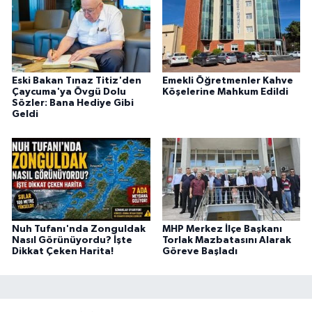
Eski Bakan Tınaz Titiz'den
Emekli Öğretmenler Kahve
Çaycuma'ya Övgü Dolu
Köşelerine Mahkum Edildi
Sözler: Bana Hediye Gibi
Geldi
Nuh Tufanı'nda Zonguldak
MHP Merkez İlçe Başkanı
Nasıl Görünüyordu? İşte
Torlak Mazbatasını Alarak
Dikkat Çeken Harita!
Göreve Başladı