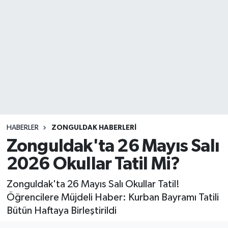
DEVREK
DÜZCE
EREĞLİ
GÖKÇEBEY
KARABÜK
HABERLER
ZONGULDAK HABERLERI
Zonguldak'ta 26 Mayıs Salı
KASTAMONU
2026 Okullar Tatil Mi?
Zonguldak'ta 26 Mayıs Salı Okullar Tatil!
Öğrencilere Müjdeli Haber: Kurban Bayramı Tatili
Bütün Haftaya Birleştirildi