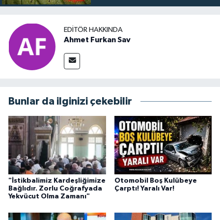
EDITÖR HAKKINDA
Ahmet Furkan Sav
Bunlar da ilginizi çekebilir
"İstikbalimiz Kardeşliğimize
Otomobil Boş Kulübeye
Bağlıdır. Zorlu Coğrafyada
Çarptı! Yaralı Var!
Yekvücut Olma Zamanı"