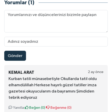
Yorumlar (1)
Gönder
2 ay önce
KEMAL ARAT
Kurban tatili münasebetiyle Okullarda tatil oldu
elhamdülillah Herkese hayırlı güzel tatiller imza
gazetesi okuyucularım da bayramını Şimdiden
tebrik ediyoruz
Yanıtla
Beğen (
0
)
Beğenme (
0
)