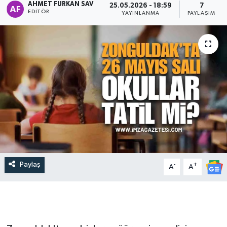
AHMET FURKAN SAV
25.05.2026 - 18:59
7
EDITÖR
YAYINLANMA
PAYLAŞIM
Paylaş
-
+
A
A