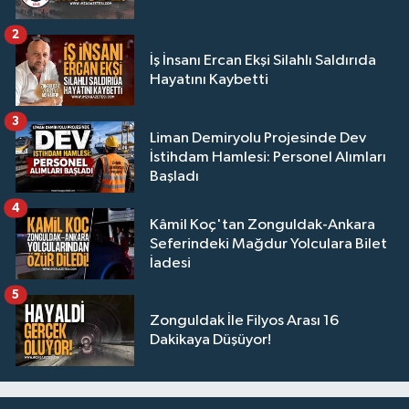
2
İş İnsanı Ercan Ekşi Silahlı Saldırıda
Hayatını Kaybetti
3
Liman Demiryolu Projesinde Dev
İstihdam Hamlesi: Personel Alımları
Başladı
4
Kâmil Koç'tan Zonguldak-Ankara
Seferindeki Mağdur Yolculara Bilet
İadesi
5
Zonguldak İle Filyos Arası 16
Dakikaya Düşüyor!