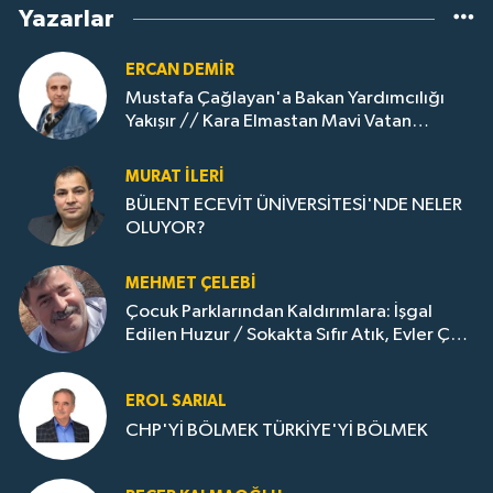
Yazarlar
ERCAN DEMIR
Mustafa Çağlayan'a Bakan Yardımcılığı
Yakışır // ​Kara Elmastan Mavi Vatan
Gazına: Zonguldak'ın Dönüşümü..
MURAT İLERI
BÜLENT ECEVİT ÜNİVERSİTESİ'NDE NELER
OLUYOR?
MEHMET ÇELEBI
Çocuk Parklarından Kaldırımlara: İşgal
Edilen Huzur / Sokakta Sıfır Atık, Evler Çöp
Dolu
EROL SARIAL
CHP'Yİ BÖLMEK TÜRKİYE'Yİ BÖLMEK