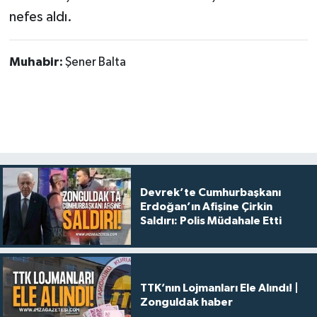
nefes aldı.
Muhabir:
Şener Balta
Devrek’te Cumhurbaşkanı
Erdoğan’ın Afişine Çirkin
Saldırı: Polis Müdahale Etti
TTK’nın Lojmanları Ele Alındı! |
Zonguldak haber