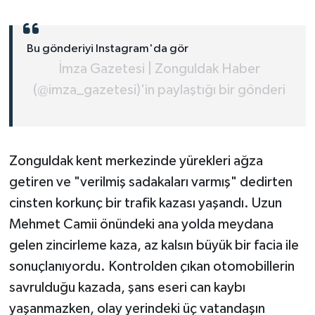
Bu gönderiyi Instagram'da gör
İmza Gazetesi | Zonguldak Haber
(@imza_gazetesi)'in paylaştığı bir gönderi
​Zonguldak kent merkezinde yürekleri ağza
getiren ve "verilmiş sadakaları varmış" dedirten
cinsten korkunç bir trafik kazası yaşandı. Uzun
Mehmet Camii önündeki ana yolda meydana
gelen zincirleme kaza, az kalsın büyük bir facia ile
sonuçlanıyordu. Kontrolden çıkan otomobillerin
savrulduğu kazada, şans eseri can kaybı
yaşanmazken, olay yerindeki üç vatandaşın