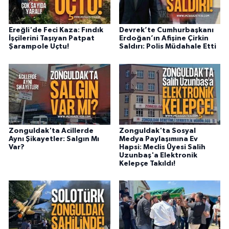
Ereğli'de Feci Kaza: Fındık
Devrek’te Cumhurbaşkanı
İşçilerini Taşıyan Patpat
Erdoğan’ın Afişine Çirkin
Şarampole Uçtu!
Saldırı: Polis Müdahale Etti
Zonguldak'ta Acillerde
Zonguldak'ta Sosyal
Aynı Şikayetler: Salgın Mı
Medya Paylaşımına Ev
Var?
Hapsi: Meclis Üyesi Salih
Uzunbaş'a Elektronik
Kelepçe Takıldı!