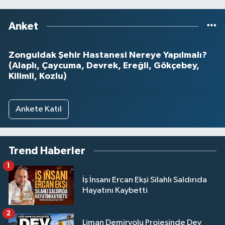
Anket
Zonguldak Şehir Hastanesi Nereye Yapılmalı?
(Alaplı, Çaycuma, Devrek, Ereğli, Gökçebey,
Kilimli, Kozlu)
Ankete Katıl
Trend Haberler
1
İş İnsanı Ercan Ekşi Silahlı Saldırıda
Hayatını Kaybetti
2
Liman Demiryolu Projesinde Dev