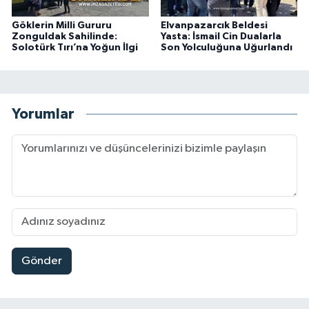
Göklerin Milli Gururu
Elvanpazarcık Beldesi
Zonguldak Sahilinde:
Yasta: İsmail Cin Dualarla
Solotürk Tırı’na Yoğun İlgi
Son Yolculuğuna Uğurlandı
Yorumlar
Gönder