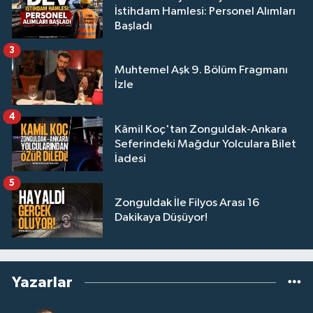
İstihdam Hamlesi: Personel Alımları
Başladı
3
Muhtemel Aşk 9. Bölüm Fragmanı
İzle
4
Kâmil Koç'tan Zonguldak-Ankara
Seferindeki Mağdur Yolculara Bilet
İadesi
5
Zonguldak İle Filyos Arası 16
Dakikaya Düşüyor!
Yazarlar