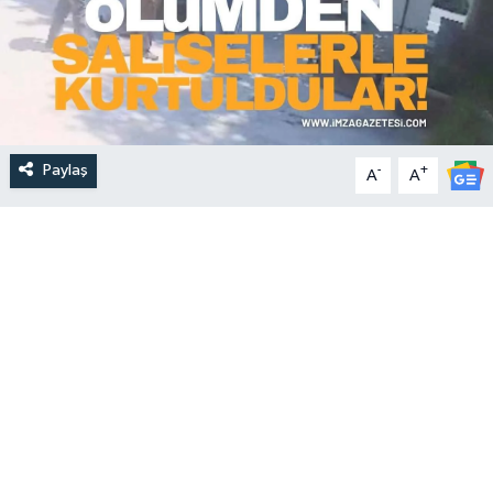
Paylaş
-
+
A
A