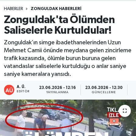
HABERLER
ZONGULDAK HABERLERI
DEVREK
Zonguldak'ta Ölümden
DÜZCE
Saliselerle Kurtuldular!
EREĞLİ
Zonguldak’ın simge ibadethanelerinden Uzun
Mehmet Camii önünde meydana gelen zincirleme
GÖKÇEBEY
trafik kazasında, ölümle burun buruna gelen
vatandaslar saliselerle kurtulduğu o anlar saniye
KARABÜK
saniye kameralara yansıdı.
A. Ü.
KASTAMONU
23.06.2026 - 12:16
23.06.2026 - 12:30
EDITÖR
YAYINLANMA
GÜNCELLEME
P