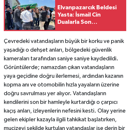
Elvanpazarcık Beldesi
Yasta: İsmail Cin
Dualarla Son
Yolculuğuna Uğurlandı
​Çevredeki vatandaşların büyük bir korku ve panik
yaşadığı o dehşet anları, bölgedeki güvenlik
kameraları tarafından saniye saniye kaydedildi.
Görüntülerde; namazdan çıkan vatandaşların
yaya geçidine doğru ilerlemesi, ardından kazanın
kopma anı ve otomobilin hızla yayaların üzerine
doğru savrulması yer alıyor. Vatandaşların
kendilerini son bir hamleyle kurtardığı o çarpıcı
kaçış anları, izleyenlerin nefesini kesti. Olay yerine
gelen ekipler kazayla ilgili tahkikat başlatırken,
mucizevi şekilde kurtulan vatandaşlar ise derin bir