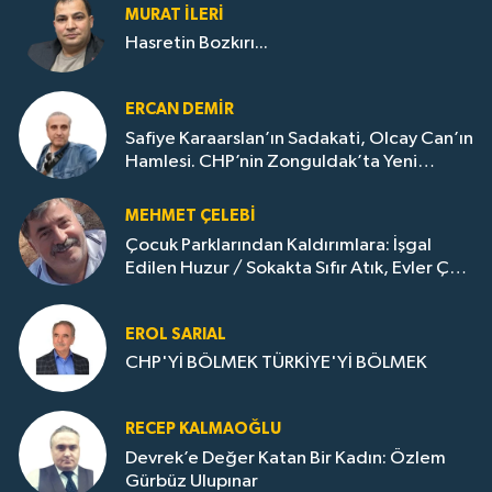
MURAT İLERI
Hasretin Bozkırı...
ERCAN DEMIR
Safiye Karaarslan’ın Sadakati, Olcay Can’ın
Hamlesi. CHP’nin Zonguldak’ta Yeni
Dönemi..
MEHMET ÇELEBI
Çocuk Parklarından Kaldırımlara: İşgal
Edilen Huzur / Sokakta Sıfır Atık, Evler Çöp
Dolu
EROL SARIAL
CHP'Yİ BÖLMEK TÜRKİYE'Yİ BÖLMEK
RECEP KALMAOĞLU
Devrek’e Değer Katan Bir Kadın: Özlem
Gürbüz Ulupınar