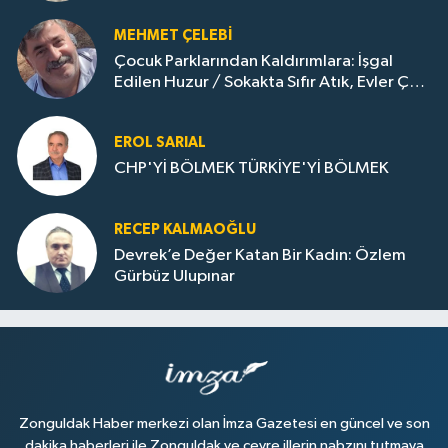
MEHMET ÇELEBI
Çocuk Parklarından Kaldırımlara: İşgal
Edilen Huzur / Sokakta Sıfır Atık, Evler Çöp
Dolu
EROL SARIAL
CHP'Yİ BÖLMEK TÜRKİYE'Yİ BÖLMEK
RECEP KALMAOĞLU
Devrek’e Değer Katan Bir Kadın: Özlem
Gürbüz Ulupınar
Zonguldak Haber merkezi olan İmza Gazetesi en güncel ve son
dakika haberleri ile Zonguldak ve çevre illerin nabzını tutmaya