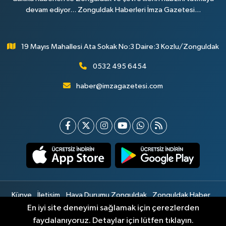
devam ediyor... Zonguldak Haberleri İmza Gazetesi...
19 Mayıs Mahallesi Ata Sokak No:3 Daire:3 Kozlu/Zonguldak
0532 495 6454
haber@imzagazetesi.com
Künye
İletişim
Hava Durumu Zonguldak
Zonguldak Haber
Gizlilik Sözleşmesi
Hizmet Şartları
Sitemap
En iyi site deneyimi sağlamak için çerezlerden
faydalanıyoruz. Detaylar için lütfen tıklayın.