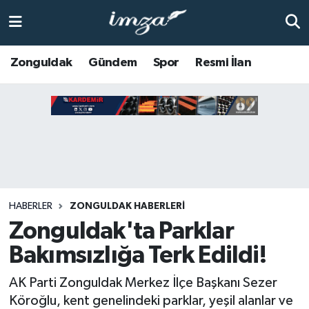
ZONGULDAK
Zonguldak Nöbetçi Eczaneler
Zonguldak
Gündem
Spor
Resmi İlan
Anasayfa
Zonguldak Hava Durumu
ALAPLI
Zonguldak Trafik Yoğunluk Haritası
KOZLU
Süper Lig Puan Durumu ve Fikstür
KİLİMLİ
Tüm Manşetler
HABERLER
ZONGULDAK HABERLERI
Zonguldak'ta Parklar
BARTIN
Son Dakika Haberleri
Bakımsızlığa Terk Edildi!
BOLU
Haber Arşivi
AK Parti Zonguldak Merkez İlçe Başkanı Sezer
ÇAYCUMA
Köroğlu, kent genelindeki parklar, yeşil alanlar ve