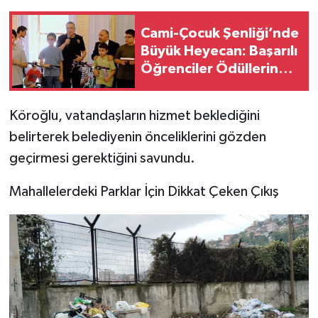
Cami-Çocuk Şenliği’nde
Büyük Heyecan: Başarılı
Öğrenciler Ödüllerine
Kavuştu
Köroğlu, vatandaşların hizmet beklediğini
belirterek belediyenin önceliklerini gözden
geçirmesi gerektiğini savundu.
Mahallelerdeki Parklar İçin Dikkat Çeken Çıkış