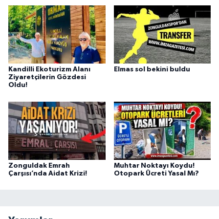
Kandilli Ekoturizm Alanı
Elmas sol bekini buldu
Ziyaretçilerin Gözdesi
Oldu!
Zonguldak Emrah
Muhtar Noktayı Koydu!
Çarşısı’nda Aidat Krizi!
Otopark Ücreti Yasal Mı?