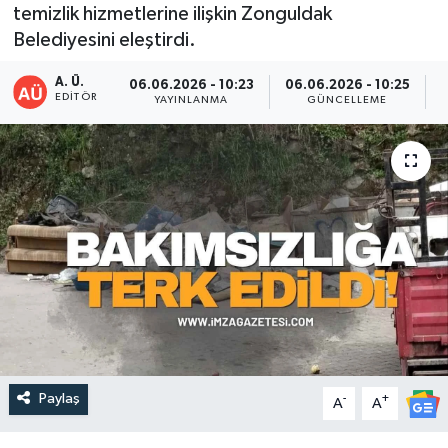
temizlik hizmetlerine ilişkin Zonguldak
DEVREK
Belediyesini eleştirdi.
A. Ü.
DÜZCE
06.06.2026 - 10:23
06.06.2026 - 10:25
EDITÖR
YAYINLANMA
GÜNCELLEME
P
EREĞLİ
GÖKÇEBEY
KARABÜK
KASTAMONU
Paylaş
-
+
A
A