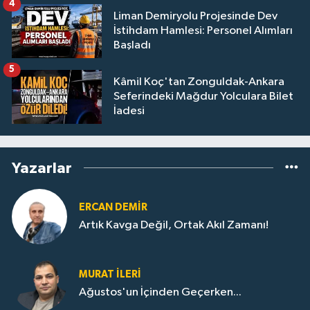
4
Liman Demiryolu Projesinde Dev
İstihdam Hamlesi: Personel Alımları
Başladı
5
Kâmil Koç'tan Zonguldak-Ankara
Seferindeki Mağdur Yolculara Bilet
İadesi
Yazarlar
ERCAN DEMIR
Artık Kavga Değil, Ortak Akıl Zamanı!
MURAT İLERI
Ağustos'un İçinden Geçerken...