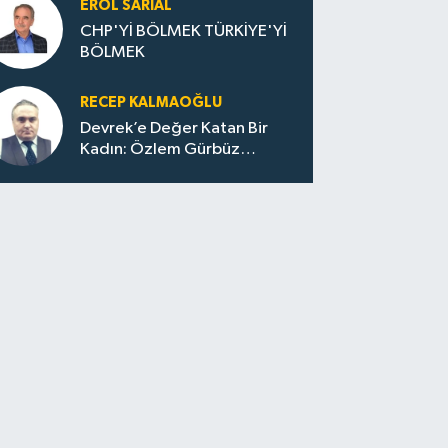
EROL SARIAL
CHP'Yİ BÖLMEK TÜRKİYE'Yİ
BÖLMEK
RECEP KALMAOĞLU
Devrek’e Değer Katan Bir
Kadın: Özlem Gürbüz
Ulupınar