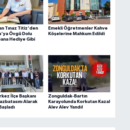
an Tınaz Titiz'den
Emekli Öğretmenler Kahve
'ya Övgü Dolu
Köşelerine Mahkum Edildi
Bana Hediye Gibi
kez İlçe Başkanı
Zonguldak-Bartın
azbatasını Alarak
Karayolunda Korkutan Kaza!
Başladı
Alev Alev Yandı!