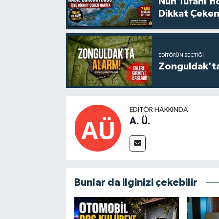
Nuh Tufanı'n
Dikkat Çeken
EDITÖRÜN SEÇTIĞI
Zonguldak'ta
EDITÖR HAKKINDA
A. Ü.
Bunlar da ilginizi çekebilir