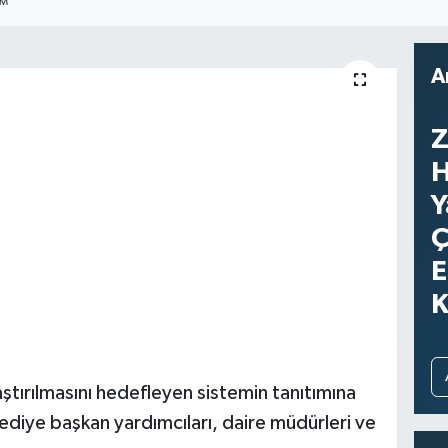
IM
A
Z
H
Y
Ç
E
K
tırılmasını hedefleyen sistemin tanıtımına
diye başkan yardımcıları, daire müdürleri ve