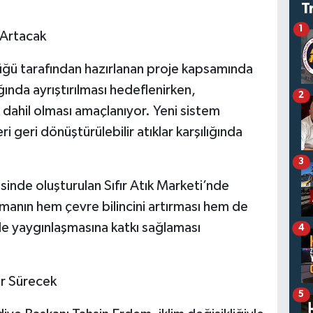
T
1
 Artacak
rlüğü tarafından hazırlanan proje kapsamında
ğında ayrıştırılması hedeflenirken,
2
 dahil olması amaçlanıyor. Yeni sistem
i geri dönüştürülebilir atıklar karşılığında
3
inde oluşturulan Sıfır Atık Marketi’nde
lamanın hem çevre bilincini artırması hem de
nde yaygınlaşmasına katkı sağlaması
4
er Sürecek
5