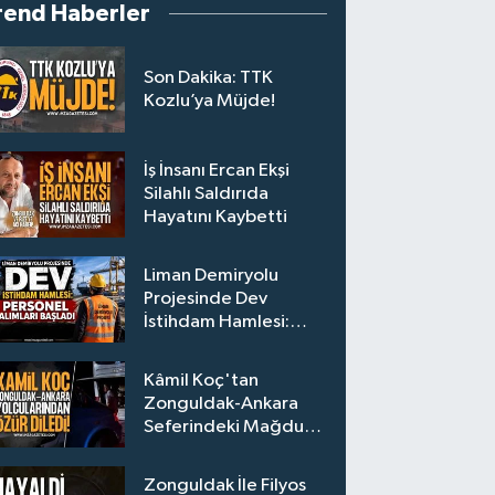
rend Haberler
Son Dakika: TTK
Kozlu’ya Müjde!
İş İnsanı Ercan Ekşi
Silahlı Saldırıda
Hayatını Kaybetti
Liman Demiryolu
Projesinde Dev
İstihdam Hamlesi:
Personel Alımları
Başladı
Kâmil Koç'tan
Zonguldak-Ankara
Seferindeki Mağdur
Yolculara Bilet İadesi
Zonguldak İle Filyos