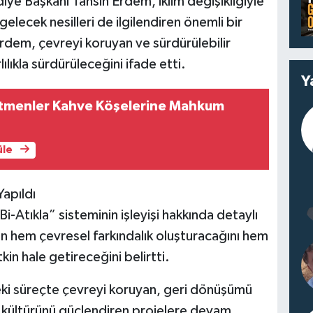
e Başkanı Tahsin Erdem, iklim değişikliğiyle
lecek nesilleri de ilgilendiren önemli bir
rdem, çevreyi koruyan ve sürdürülebilir
lıkla sürdürüleceğini ifade etti.
Y
tmenler Kahve Köşelerine Mahkum
üle
Yapıldı
-Atıkla” sisteminin işleyişi hakkında detaylı
anın hem çevresel farkındalık oluşturacağını hem
in hale getireceğini belirtti.
i süreçte çevreyi koruyan, geri dönüşümü
m kültürünü güçlendiren projelere devam