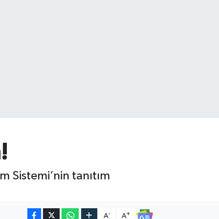
!
im Sistemi’nin tanıtım
-
+
A
A