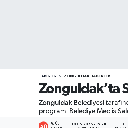
DEVREK
DÜZCE
EREĞLİ
GÖKÇEBEY
KARABÜK
HABERLER
ZONGULDAK HABERLERI
KASTAMONU
Zonguldak’ta S
Zonguldak Belediyesi tarafınd
programı Belediye Meclis Salo
A. Ü.
18.05.2026 - 15:20
3
EDITÖR