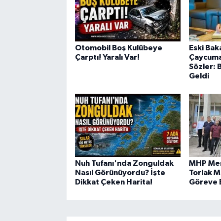
Otomobil Boş Kulübeye
Eski Bak
Çarptı! Yaralı Var!
Çaycuma
Sözler: 
Geldi
Nuh Tufanı'nda Zonguldak
MHP Mer
Nasıl Görünüyordu? İşte
Torlak M
Dikkat Çeken Harita!
Göreve 