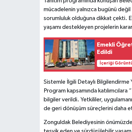
Tanıtım programında konuşan Belediy
mücadelenin yalnızca bugünü değil ge
sorumluluk olduğuna dikkat çekti. E
yaşamı destekleyen projelerin kararlı
Emekli Öğre
Edildi
İçeriği Görünt
Sistemle İlgili Detaylı Bilgilendirme 
Program kapsamında katılımcılara “Bi
bilgiler verildi. Yetkililer, uygulam
de geri dönüşüm süreçlerini daha etk
Zonguldak Belediyesinin önümüzdek
teşvik eden ve sürdürülebilir yaşa