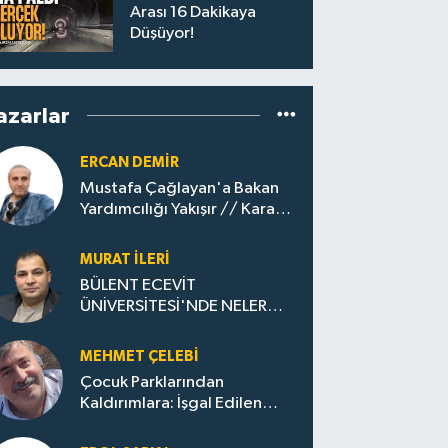
Arası 16 Dakikaya
Düşüyor!
azarlar
ERCAN DEMIR
Mustafa Çağlayan'a Bakan
Yardımcılığı Yakışır // ​Kara
Elmastan Mavi Vatan Gazına:
Zonguldak'ın Dönüşümü..
MURAT İLERI
BÜLENT ECEVİT
ÜNİVERSİTESİ'NDE NELER
OLUYOR?
MEHMET ÇELEBI
Çocuk Parklarından
Kaldırımlara: İşgal Edilen
Huzur / Sokakta Sıfır Atık,
Evler Çöp Dolu