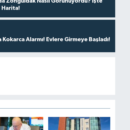
da Zonguldak Nasıl Görünüyordu? İşte
 Harita!
 Kokarca Alarmı! Evlere Girmeye Başladı!