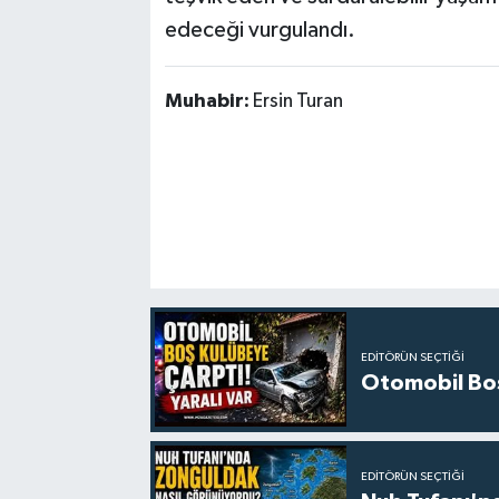
edeceği vurgulandı.
Muhabir:
Ersin Turan
EDITÖRÜN SEÇTIĞI
Otomobil Boş 
EDITÖRÜN SEÇTIĞI