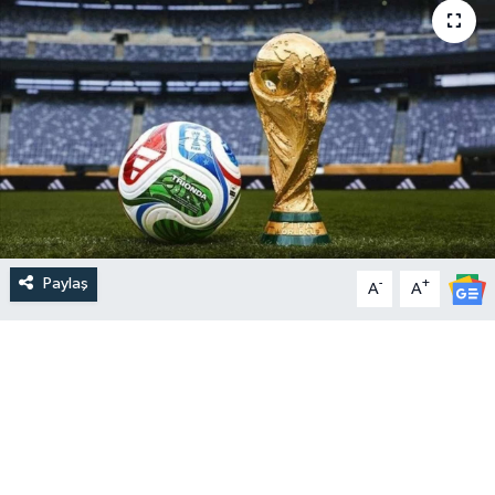
Paylaş
-
+
A
A