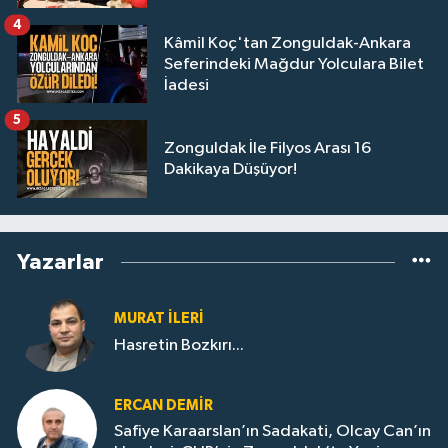
4
Kâmil Koç'tan Zonguldak-Ankara
Seferindeki Mağdur Yolculara Bilet
İadesi
5
Zonguldak İle Filyos Arası 16
Dakikaya Düşüyor!
Yazarlar
MURAT İLERI
Hasretin Bozkırı...
ERCAN DEMIR
Safiye Karaarslan’ın Sadakati, Olcay Can’ın