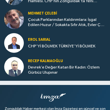
Hamlesi. CHP’nin Zonguldak’ta Yeni
Dönemi..
MEHMET ÇELEBI
Çocuk Parklarından Kaldırımlara: İşgal
Edilen Huzur / Sokakta Sıfır Atık, Evler Çöp
Dolu
EROL SARIAL
CHP'Yİ BÖLMEK TÜRKİYE'Yİ BÖLMEK
RECEP KALMAOĞLU
Devrek’e Değer Katan Bir Kadın: Özlem
Gürbüz Ulupınar
Zonguldak Haber merkezi olan İmza Gazetesi en güncel ve son