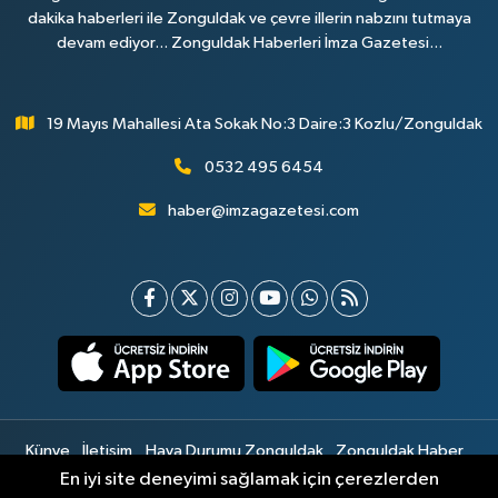
dakika haberleri ile Zonguldak ve çevre illerin nabzını tutmaya
devam ediyor... Zonguldak Haberleri İmza Gazetesi...
19 Mayıs Mahallesi Ata Sokak No:3 Daire:3 Kozlu/Zonguldak
0532 495 6454
haber@imzagazetesi.com
Künye
İletişim
Hava Durumu Zonguldak
Zonguldak Haber
Gizlilik Sözleşmesi
Hizmet Şartları
Sitemap
En iyi site deneyimi sağlamak için çerezlerden