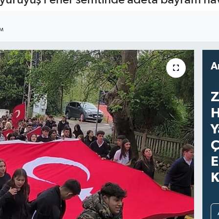
IM
A
Z
H
Y
Ç
E
K