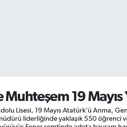
e Muhteşem 19 Mayıs 
olu Lisesi, 19 Mayıs Atatürk’ü Anma, Gen
müdürü liderliğinde yaklaşık 550 öğrenci 
yürüyüş Fener semtinde adeta bayram hava