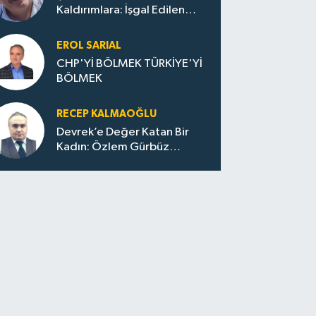
Kaldırımlara: İşgal Edilen
Huzur / Sokakta Sıfır Atık,
Evler Çöp Dolu
EROL SARIAL
CHP'Yİ BÖLMEK TÜRKİYE'Yİ
BÖLMEK
RECEP KALMAOĞLU
Devrek’e Değer Katan Bir
Kadın: Özlem Gürbüz
Ulupınar