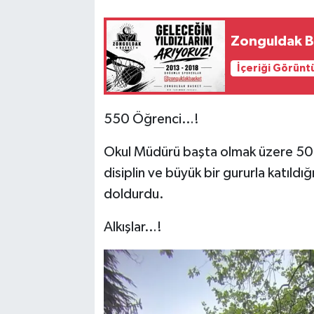
Zonguldak Ba
İçeriği Görünt
550 Öğrenci…!
Okul Müdürü başta olmak üzere 50 
disiplin ve büyük bir gururla katıld
doldurdu.
Alkışlar…!