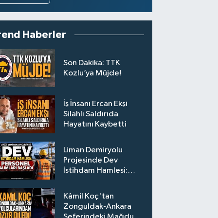
rend Haberler
Son Dakika: TTK
Kozlu’ya Müjde!
İş İnsanı Ercan Ekşi
Silahlı Saldırıda
Hayatını Kaybetti
Liman Demiryolu
Projesinde Dev
İstihdam Hamlesi:
Personel Alımları
Başladı
Kâmil Koç'tan
Zonguldak-Ankara
Seferindeki Mağdur