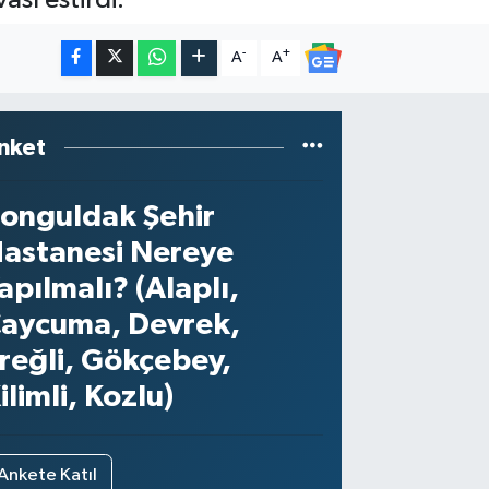
-
+
A
A
nket
onguldak Şehir
astanesi Nereye
apılmalı? (Alaplı,
aycuma, Devrek,
reğli, Gökçebey,
ilimli, Kozlu)
Ankete Katıl