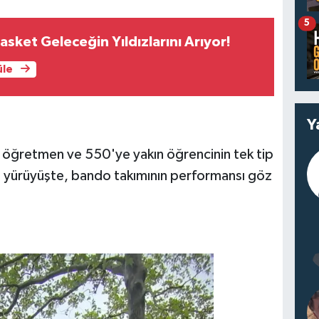
5
sket Geleceğin Yıldızlarını Arıyor!
üle
Y
öğretmen ve 550'ye yakın öğrencinin tek tip
ığı yürüyüşte, bando takımının performansı göz