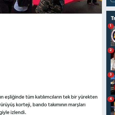
T
1
2
3
 eşliğinde tüm katılımcıların tek bir yürekten
4
 yürüyüş korteji, bando takımının marşları
iyle izlendi.