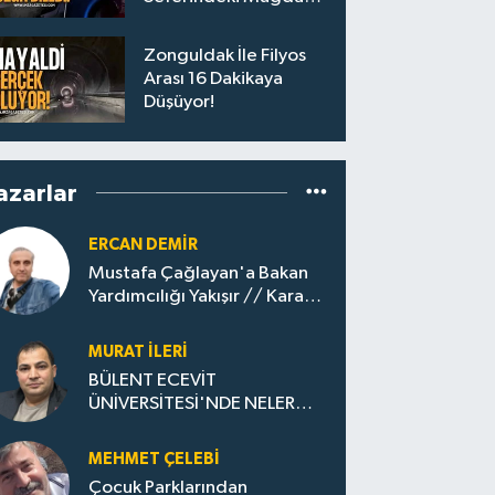
Yolculara Bilet İadesi
Zonguldak İle Filyos
Arası 16 Dakikaya
Düşüyor!
azarlar
ERCAN DEMIR
Mustafa Çağlayan'a Bakan
Yardımcılığı Yakışır // ​Kara
Elmastan Mavi Vatan Gazına:
Zonguldak'ın Dönüşümü..
MURAT İLERI
BÜLENT ECEVİT
ÜNİVERSİTESİ'NDE NELER
OLUYOR?
MEHMET ÇELEBI
Çocuk Parklarından