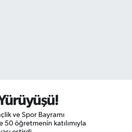
Yürüyüşü!
çlik ve Spor Bayramı
ve 50 öğretmenin katılımıyla
sı estirdi.