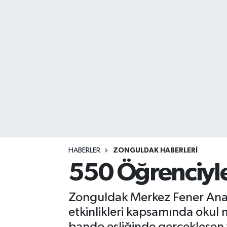
DEVREK
DÜZCE
EREĞLİ
GÖKÇEBEY
KARABÜK
KASTAMONU
HABERLER
ZONGULDAK HABERLERI
550 Öğrenciyl
Zonguldak Merkez Fener Anad
etkinlikleri kapsamında okul 
bando eşliğinde gerçekleşen 